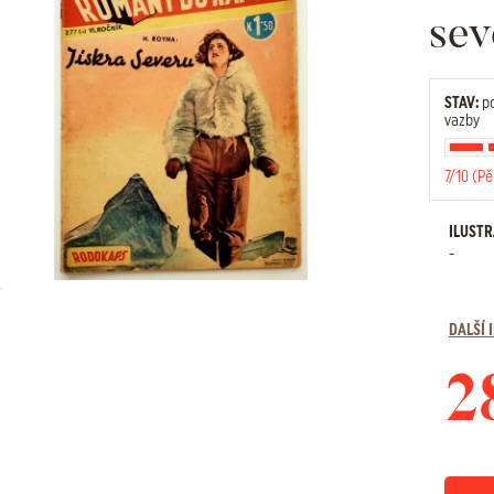
sev
STAV:
po
vazby
7/10 (Pě
ILUST
-
DALŠÍ
2