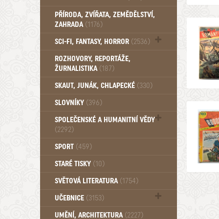
PŘÍRODA, ZVÍŘATA, ZEMĚDĚLSTVÍ,
ZAHRADA
(1176)
SCI-FI, FANTASY, HORROR
(2536)
UFO (14)
ROZHOVORY, REPORTÁŽE,
ŽURNALISTIKA
(187)
SKAUT, JUNÁK, CHLAPECKÉ
(330)
SLOVNÍKY
(396)
SPOLEČENSKÉ A HUMANITNÍ VĚDY
(2292)
Pedagogika (191)
SPORT
(459)
Filozofie, sociologie (859)
STARÉ TISKY
(10)
Psychologie a osobní rozvoj (761)
SVĚTOVÁ LITERATURA
(1754)
UČEBNICE
(3153)
Učebnice - Jazykové (1297)
UMĚNÍ, ARCHITEKTURA
(2227)