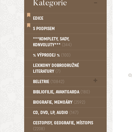
Kategorie
EDICE
S PODPISEM
***KOMPLETY, SADY,
KONVOLUTY***
(344)
% VÝPRODEJ %
(100)
LEXIKONY DOBRODRUŽNÉ
LITERATURY
(7)
BELETRIE
(10842)
Beletrie - Historická (1388)
BIBLIOFILIE, AVANTGARDA
(180)
Beletrie - Humoristické (501)
BIOGRAFIE, MEMOÁRY
(2592)
Beletrie - Povídky (1758)
Beletrie - Thrillery, krimi (1179)
CD, DVD, LP, AUDIO
(147)
Beletrie - Válečné romány (489)
Beletrie - Ženské a dívčí romány
CESTOPISY, GEOGRAFIE, MÍSTOPIS
(2208)
(1522)