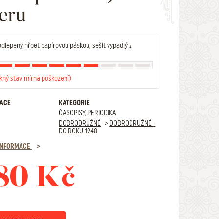
eru
dlepený hřbet papírovou páskou; sešit vypadlý z
kný stav, mírná poškození)
RACE
KATEGORIE
ČASOPISY, PERIODIKA
DOBRODRUŽNÉ
->
DOBRODRUŽNÉ -
DO ROKU 1948
 INFORMACE
80 Kč