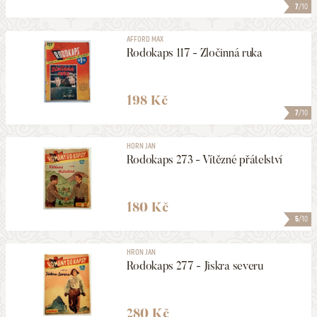
7
/10
AFFORD MAX
Rodokaps 117 - Zločinná ruka
198 Kč
7
/10
HORN JAN
Rodokaps 273 - Vítězné přátelství
180 Kč
5
/10
HRON JAN
Rodokaps 277 - Jiskra severu
280 Kč