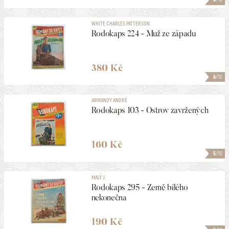
WHITE CHARLES PATTERSON
Rodokaps 224 - Muž ze západu
380 Kč
6
/10
ARMANDY ANDRÉ
Rodokaps 103 - Ostrov zavržených
160 Kč
5
/10
MALÝ J.
Rodokaps 295 - Země bílého
nekonečna
190 Kč