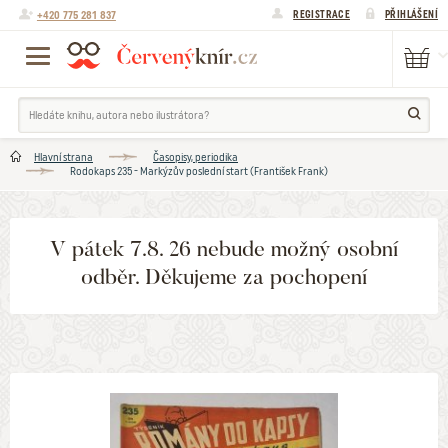
+420 775 281 837
REGISTRACE
PŘIHLÁŠENÍ
Hlavní strana
Časopisy, periodika
Rodokaps 235 - Markýzův poslední start (František Frank)
V pátek 7.8. 26 nebude možný osobní
odběr. Děkujeme za pochopení