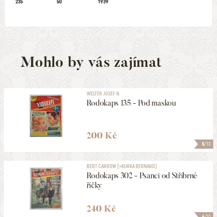
235
50
1939
Mohlo by vás zajímat
WELTER JOSEF N.
Rodokaps 135 - Pod maskou
200 Kč
5
/10
BERT CARROW [=KURKA BERNARD]
Rodokaps 302 - Psanci od Stříbrné
říčky
240 Kč
6
/10