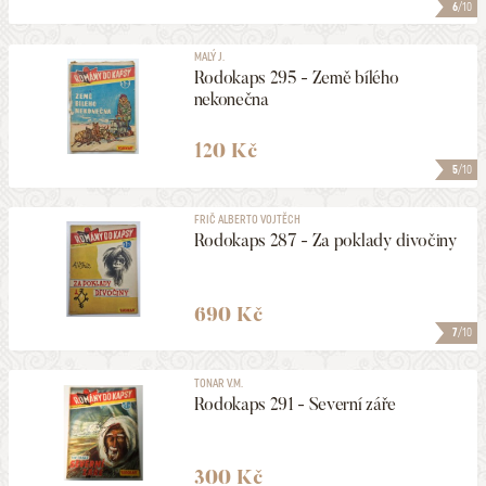
6
/10
MALÝ J.
Rodokaps 295 - Země bílého
nekonečna
120 Kč
5
/10
FRIČ ALBERTO VOJTĚCH
Rodokaps 287 - Za poklady divočiny
690 Kč
7
/10
TONAR V.M.
Rodokaps 291 - Severní záře
300 Kč