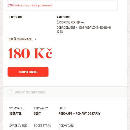
7/10 (Pěkný stav, mírná poškození)
ILUSTRACE
KATEGORIE
-
ČASOPISY, PERIODIKA
DOBRODRUŽNÉ
->
DOBRODRUŽNÉ - DO ROKU
1948
DALŠÍ INFORMACE
180 Kč
KOUPIT KNIHU
PRO MĚ NEZOBRAZOVAT
VYDAVATEL
TYP VAZBY
EDICE
SBĚRATEL
SEŠIT
RODOKAPS – ROMÁNY DO KAPSY
SVAZEK V EDICI
POČET STRAN
ROK VYDÁNÍ