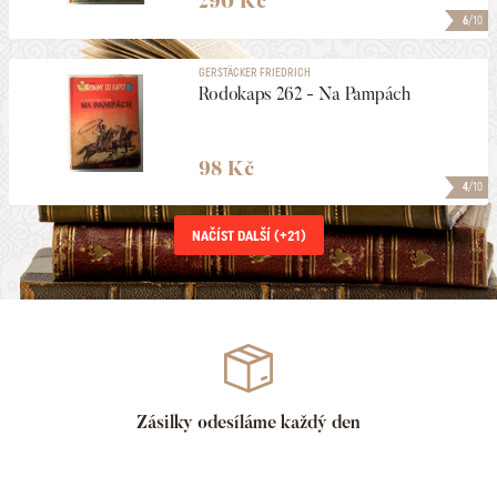
290 Kč
6
/10
GERSTÄCKER FRIEDRICH
Rodokaps 262 - Na Pampách
98 Kč
4
/10
NAČÍST DALŠÍ (+
21
)
Zásilky odesíláme každý den