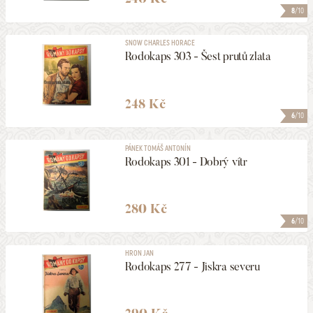
8
/10
SNOW CHARLES HORACE
Rodokaps 303 - Šest prutů zlata
248 Kč
6
/10
PÁNEK TOMÁŠ ANTONÍN
Rodokaps 301 - Dobrý vítr
280 Kč
6
/10
HRON JAN
Rodokaps 277 - Jiskra severu