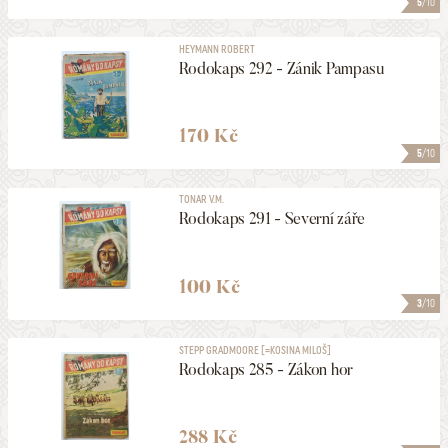
5
/10
HEYMANN ROBERT
Rodokaps 292 - Zánik Pampasu
170 Kč
5
/10
TONAR V.M.
Rodokaps 291 - Severní záře
100 Kč
3
/10
STEPP GRADMOORE [=KOSINA MILOŠ]
Rodokaps 285 - Zákon hor
288 Kč