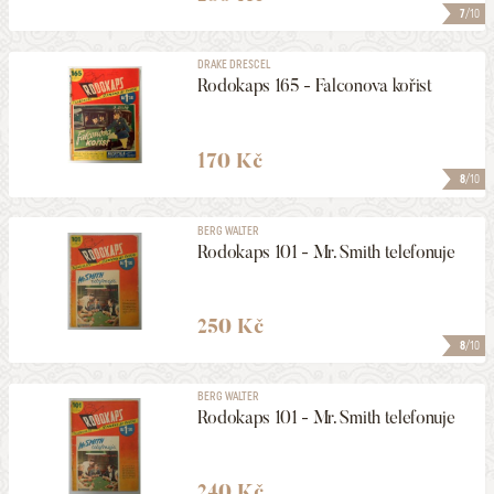
7
/10
DRAKE DRESCEL
Rodokaps 165 - Falconova kořist
170 Kč
8
/10
BERG WALTER
Rodokaps 101 - Mr. Smith telefonuje
250 Kč
8
/10
BERG WALTER
Rodokaps 101 - Mr. Smith telefonuje
240 Kč