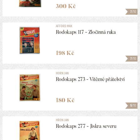
300 Kč
7
/10
AFFORD MAX
Rodokaps 117 - Zločinná ruka
198 Kč
7
/10
HORN JAN
Rodokaps 273 - Vítězné přátelství
180 Kč
5
/10
HRON JAN
Rodokaps 277 - Jiskra severu