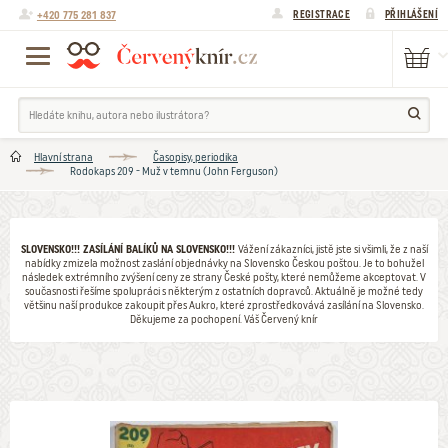
+420 775 281 837
REGISTRACE
PŘIHLÁŠENÍ
Hlavní strana
Časopisy, periodika
Rodokaps 209 - Muž v temnu (John Ferguson)
SLOVENSKO!!! ZASÍLÁNÍ BALÍKŮ NA SLOVENSKO!!!
Vážení zákazníci, jistě jste si všimli, že z naší
nabídky zmizela možnost zaslání objednávky na Slovensko Českou poštou. Je to bohužel
následek extrémního zvýšení ceny ze strany České pošty, které nemůžeme akceptovat. V
současnosti řešíme spolupráci s některým z ostatních dopravců. Aktuálně je možné tedy
většinu naší produkce zakoupit přes Aukro, které zprostředkovává zasílání na Slovensko.
Děkujeme za pochopení. Váš Červený knír