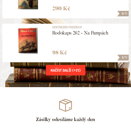
290 Kč
6
/10
GERSTÄCKER FRIEDRICH
Rodokaps 262 - Na Pampách
98 Kč
4
/10
NAČÍST DALŠÍ (+
21
)
Zásilky odesíláme každý den