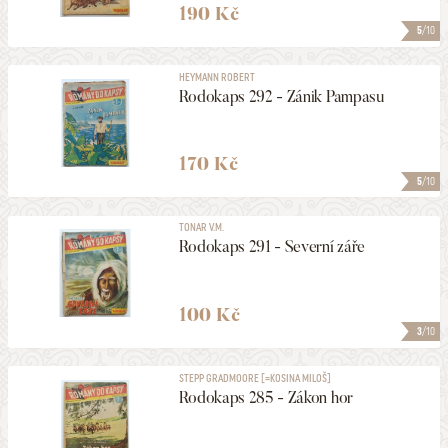
190 Kč
5
/10
HEYMANN ROBERT
Rodokaps 292 - Zánik Pampasu
170 Kč
5
/10
TONAR V.M.
Rodokaps 291 - Severní záře
100 Kč
3
/10
STEPP GRADMOORE [=KOSINA MILOŠ]
Rodokaps 285 - Zákon hor