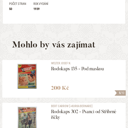
POČET STRAN
ROK VYDÁNÍ
50
1939
Mohlo by vás zajímat
WELTER JOSEF N.
Rodokaps 135 - Pod maskou
200 Kč
5
/10
BERT CARROW [=KURKA BERNARD]
Rodokaps 302 - Psanci od Stříbrné
říčky