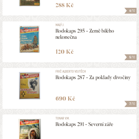
288 Kč
6
/10
MALÝ J.
Rodokaps 295 - Země bílého
nekonečna
120 Kč
5
/10
FRIČ ALBERTO VOJTĚCH
Rodokaps 287 - Za poklady divočiny
690 Kč
7
/10
TONAR V.M.
Rodokaps 291 - Severní záře