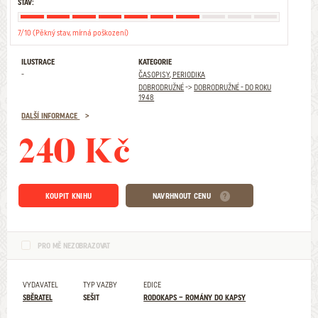
STAV:
7/10 (Pěkný stav, mírná poškození)
ILUSTRACE
KATEGORIE
-
ČASOPISY, PERIODIKA
DOBRODRUŽNÉ
->
DOBRODRUŽNÉ - DO ROKU
1948
DALŠÍ INFORMACE
240 Kč
KOUPIT KNIHU
NAVRHNOUT CENU
PRO MĚ NEZOBRAZOVAT
VYDAVATEL
TYP VAZBY
EDICE
SBĚRATEL
SEŠIT
RODOKAPS – ROMÁNY DO KAPSY