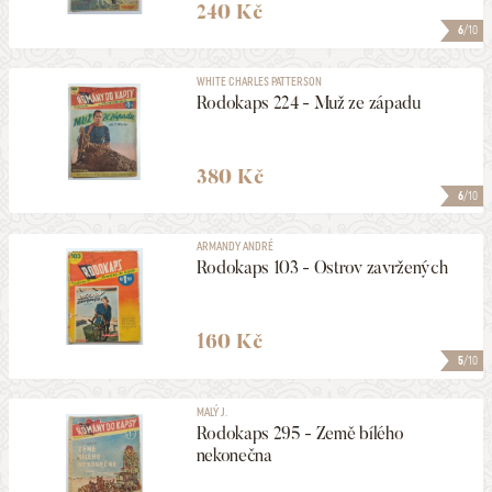
240 Kč
6
/10
WHITE CHARLES PATTERSON
Rodokaps 224 - Muž ze západu
380 Kč
6
/10
ARMANDY ANDRÉ
Rodokaps 103 - Ostrov zavržených
160 Kč
5
/10
MALÝ J.
Rodokaps 295 - Země bílého
nekonečna