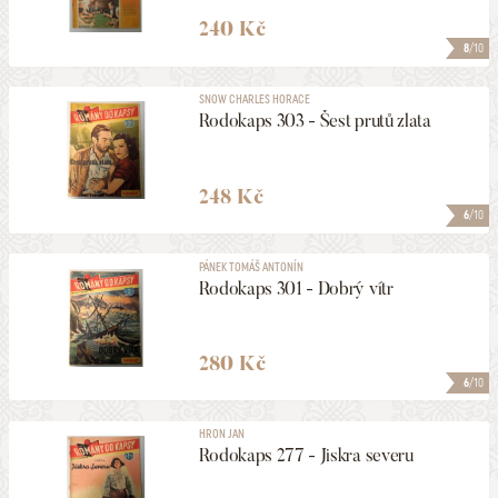
240 Kč
8
/10
SNOW CHARLES HORACE
Rodokaps 303 - Šest prutů zlata
248 Kč
6
/10
PÁNEK TOMÁŠ ANTONÍN
Rodokaps 301 - Dobrý vítr
280 Kč
6
/10
HRON JAN
Rodokaps 277 - Jiskra severu