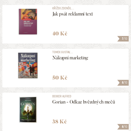
KŘÍŽEK ZDENĚK, ...
Jak psát reklamní text
40 Kč
7
/10
TOMEK GUSTAV, ...
Nákupní marketing
50 Kč
8
/10
BEKKER ALFRED
Gorian - Odkaz hvězdných mečů
38 Kč
8
/10