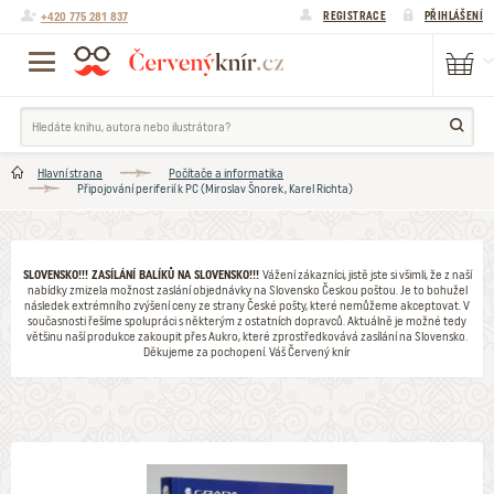
+420 775 281 837
REGISTRACE
PŘIHLÁŠENÍ
Hlavní strana
Počítače a informatika
Připojování periferií k PC (Miroslav Šnorek, Karel Richta)
SLOVENSKO!!! ZASÍLÁNÍ BALÍKŮ NA SLOVENSKO!!!
Vážení zákazníci, jistě jste si všimli, že z naší
nabídky zmizela možnost zaslání objednávky na Slovensko Českou poštou. Je to bohužel
následek extrémního zvýšení ceny ze strany České pošty, které nemůžeme akceptovat. V
současnosti řešíme spolupráci s některým z ostatních dopravců. Aktuálně je možné tedy
většinu naší produkce zakoupit přes Aukro, které zprostředkovává zasílání na Slovensko.
Děkujeme za pochopení. Váš Červený knír