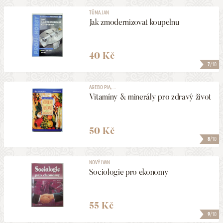
TŮMA JAN
Jak zmodernizovat koupelnu
40 Kč
7
/10
AGEBO PIA, ...
Vitamíny & minerály pro zdravý život
50 Kč
8
/10
NOVÝ IVAN
Sociologie pro ekonomy
55 Kč
9
/10