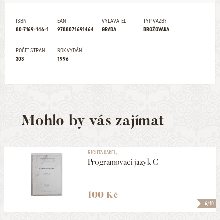
ISBN
EAN
VYDAVATEL
TYP VAZBY
80-7169-146-1
9788071691464
GRADA
BROŽOVANÁ
POČET STRAN
ROK VYDÁNÍ
303
1996
Mohlo by vás zajímat
RICHTA KAREL, ...
Programovaci jazyk C
100 Kč
6
/10