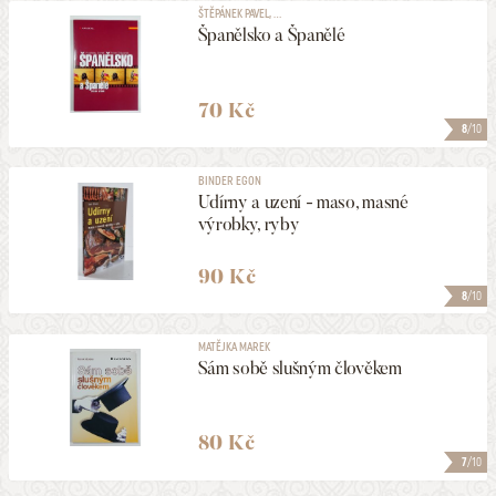
ŠTĚPÁNEK PAVEL, ...
Španělsko a Španělé
70 Kč
8
/10
BINDER EGON
Udírny a uzení - maso, masné
výrobky, ryby
90 Kč
8
/10
MATĚJKA MAREK
Sám sobě slušným člověkem
80 Kč
7
/10