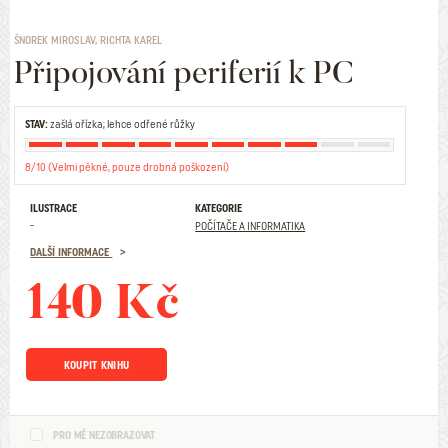
ŠNOREK MIROSLAV, RICHTA KAREL
Připojování periferií k PC
STAV:
zašlá ořízka; lehce odřené růžky
8/10 (Velmi pěkné, pouze drobná poškození)
ILUSTRACE
KATEGORIE
-
POČÍTAČE A INFORMATIKA
DALŠÍ INFORMACE
140 Kč
KOUPIT KNIHU
PRO MĚ NEZOBRAZOVAT