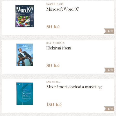
MANSFIELD RON
Microsoft Word 97
50 Kč
8
/10
COATES CHARLES
Efektivní řízení
80 Kč
8
/10
SATO ALEXEJ, ...
Mezinárodní obchod a marketing
130 Kč
8
/10