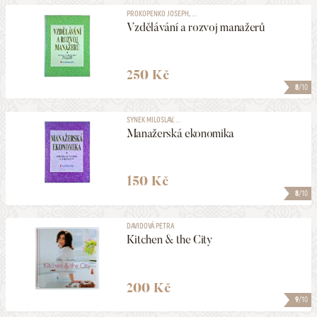
PROKOPENKO JOSEPH, ...
Vzdělávání a rozvoj manažerů
250 Kč
8
/10
SYNEK MILOSLAV, ...
Manažerská ekonomika
150 Kč
8
/10
DAVIDOVÁ PETRA
Kitchen & the City
200 Kč
9
/10