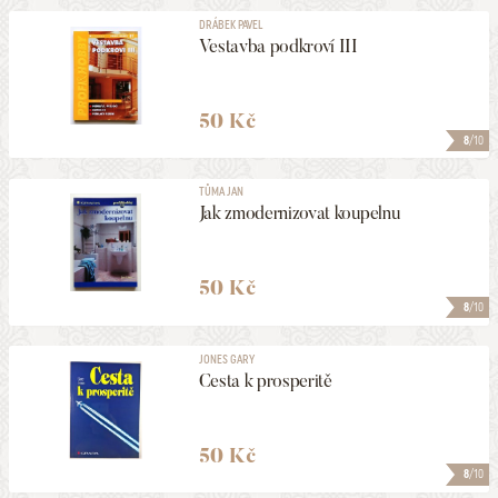
DRÁBEK PAVEL
Vestavba podkroví III
50 Kč
8
/10
TŮMA JAN
Jak zmodernizovat koupelnu
50 Kč
8
/10
JONES GARY
Cesta k prosperitě
50 Kč
8
/10