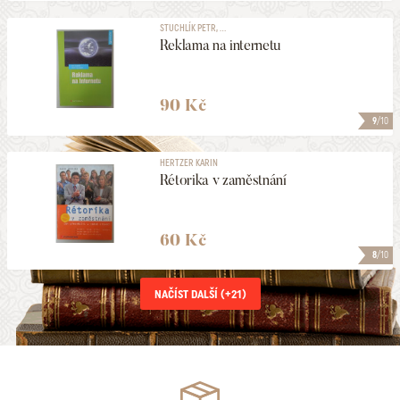
STUCHLÍK PETR, ...
Reklama na internetu
90 Kč
9
/10
HERTZER KARIN
Rétorika v zaměstnání
60 Kč
8
/10
NAČÍST DALŠÍ (+
21
)