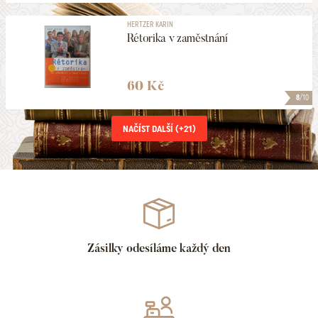
HERTZER KARIN
Rétorika v zaměstnání
60 Kč
8
/10
NAČÍST DALŠÍ (+
21
)
Zásilky odesíláme každý den