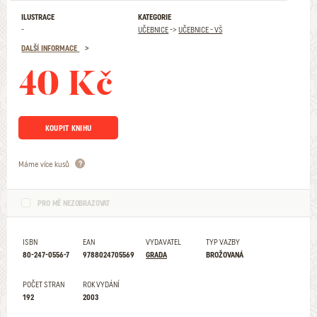
ILUSTRACE
KATEGORIE
-
UČEBNICE
->
UČEBNICE - VŠ
DALŠÍ INFORMACE
40 Kč
KOUPIT KNIHU
Máme více kusů
PRO MĚ NEZOBRAZOVAT
ISBN
EAN
VYDAVATEL
TYP VAZBY
80-247-0556-7
9788024705569
GRADA
BROŽOVANÁ
POČET STRAN
ROK VYDÁNÍ
192
2003