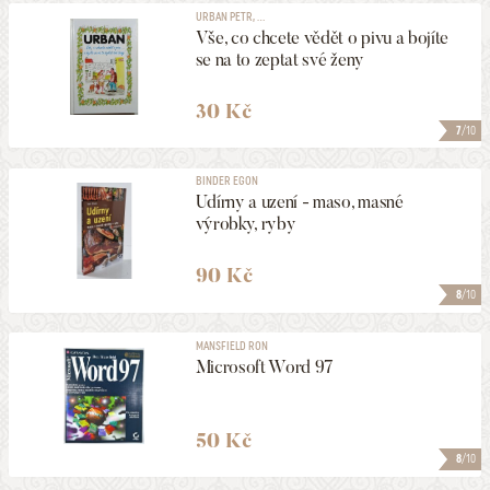
URBAN PETR, ...
Vše, co chcete vědět o pivu a bojíte
se na to zeptat své ženy
30 Kč
7
/10
BINDER EGON
Udírny a uzení - maso, masné
výrobky, ryby
90 Kč
8
/10
MANSFIELD RON
Microsoft Word 97
50 Kč
8
/10