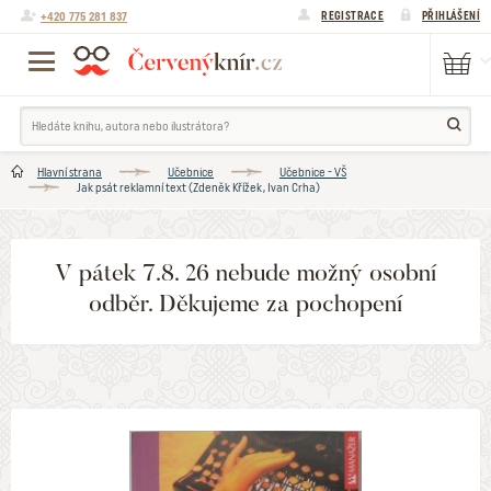
+420 775 281 837
REGISTRACE
PŘIHLÁŠENÍ
Hlavní strana
Učebnice
Učebnice - VŠ
Jak psát reklamní text (Zdeněk Křížek, Ivan Crha)
V pátek 7.8. 26 nebude možný osobní
odběr. Děkujeme za pochopení