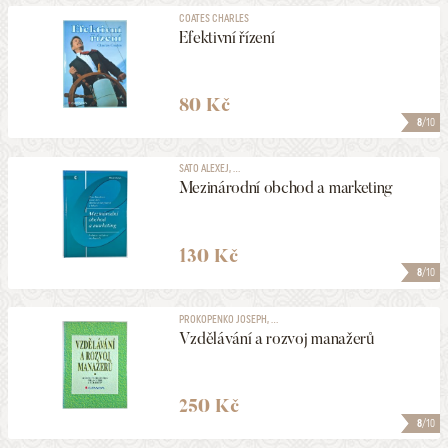
COATES CHARLES
Efektivní řízení
80 Kč
8
/10
SATO ALEXEJ, ...
Mezinárodní obchod a marketing
130 Kč
8
/10
PROKOPENKO JOSEPH, ...
Vzdělávání a rozvoj manažerů
250 Kč
8
/10