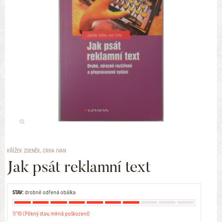
KŘÍŽEK ZDENĚK, CRHA IVAN
Jak psát reklamní text
STAV:
drobně odřená obálka
7/10 (Pěkný stav, mírná poškození)