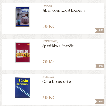
TŮMA JAN
Jak zmodernizovat koupelnu
50 Kč
8
/10
ŠTĚPÁNEK PAVEL, ...
Španělsko a Španělé
70 Kč
8
/10
JONES GARY
Cesta k prosperitě
50 Kč
8
/10