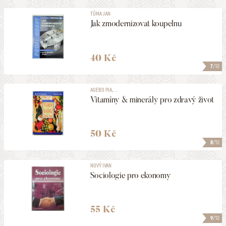
TŮMA JAN
Jak zmodernizovat koupelnu
40 Kč
7
/10
AGEBO PIA, ...
Vitamíny & minerály pro zdravý život
50 Kč
8
/10
NOVÝ IVAN
Sociologie pro ekonomy
55 Kč
9
/10