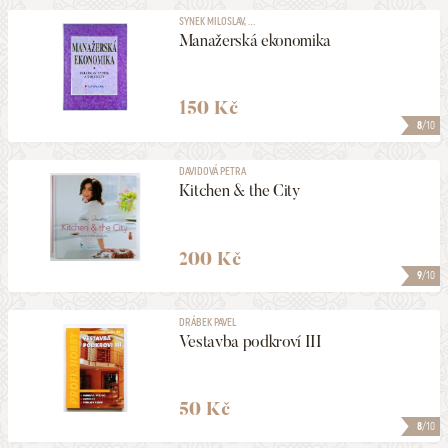
SYNEK MILOSLAV, ...
Manažerská ekonomika
150 Kč
8
/10
DAVIDOVÁ PETRA
Kitchen & the City
200 Kč
9
/10
DRÁBEK PAVEL
Vestavba podkroví III
50 Kč
8
/10