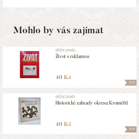
Mohlo by vás zajímat
KŘÍŽEK ZDENĚK, ...
Život s reklamou
40 Kč
7
/10
KŘÍŽEK ZDENĚK
Historické zahrady okresu Kroměříž
40 Kč
7
/10