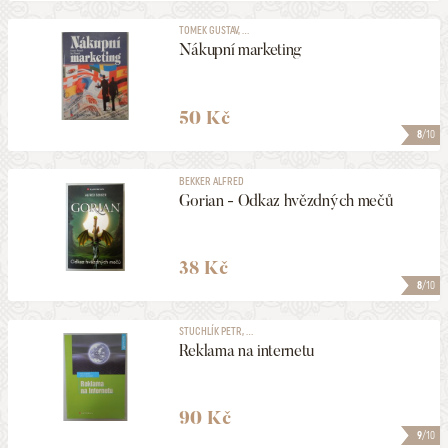
TOMEK GUSTAV, ...
Nákupní marketing
50 Kč
8
/10
BEKKER ALFRED
Gorian - Odkaz hvězdných mečů
38 Kč
8
/10
STUCHLÍK PETR, ...
Reklama na internetu
90 Kč
9
/10