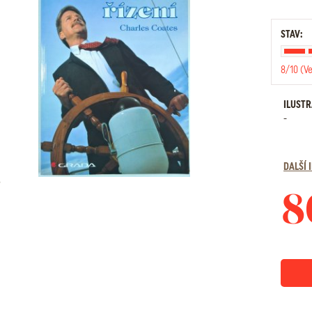
STAV:
8/10 (V
ILUST
-
DALŠÍ
8