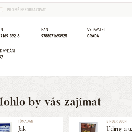
PRO MĚ NEZOBRAZOVAT
BN
EAN
VYDAVATEL
-7169-392-8
9788071693925
GRADA
K VYDÁNÍ
97
ohlo by vás zajímat
TŮMA JAN
BINDER EGON
Jak
Udírny a u