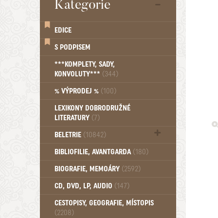
Kategorie
EDICE
S PODPISEM
***KOMPLETY, SADY,
KONVOLUTY***
(344)
% VÝPRODEJ %
(100)
LEXIKONY DOBRODRUŽNÉ
LITERATURY
(7)
BELETRIE
(10842)
Beletrie - Historická (1388)
BIBLIOFILIE, AVANTGARDA
(180)
Beletrie - Humoristické (501)
BIOGRAFIE, MEMOÁRY
(2592)
Beletrie - Povídky (1758)
Beletrie - Thrillery, krimi (1179)
CD, DVD, LP, AUDIO
(147)
Beletrie - Válečné romány (489)
Beletrie - Ženské a dívčí romány
CESTOPISY, GEOGRAFIE, MÍSTOPIS
(2208)
(1522)