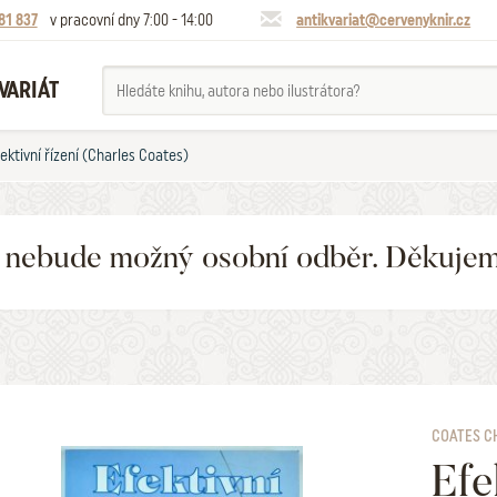
81 837
v pracovní dny 7:00 - 14:00
antikvariat@cervenyknir.cz
VARIÁT
ektivní řízení (Charles Coates)
6 nebude možný osobní odběr. Děkuje
COATES C
Efe