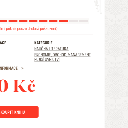
elmi pěkné, pouze drobná poškození)
RACE
KATEGORIE
NAUČNÁ LITERATURA
EKONOMIE, OBCHOD, MANAGEMENT,
POJIŠŤOVNICTVÍ
 INFORMACE
0 Kč
KOUPIT KNIHU