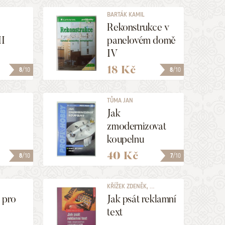
BARTÁK KAMIL
Rekonstrukce v
II
panelovém domě
IV
18 Kč
8
/10
8
/10
TŮMA JAN
Jak
zmodernizovat
koupelnu
40 Kč
8
/10
7
/10
KŘÍŽEK ZDENĚK, ...
 pro
Jak psát reklamní
text