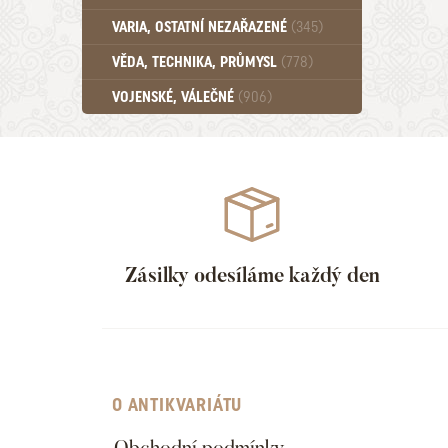
Učebnice - SŠ (789)
VARIA, OSTATNÍ NEZAŘAZENÉ
(345)
Učebnice - VŠ (259)
Učebnice - ZŠ (556)
VĚDA, TECHNIKA, PRŮMYSL
(778)
Učebnice - Ostatní (499)
VOJENSKÉ, VÁLEČNÉ
(906)
Zásilky odesíláme každý den
O ANTIKVARIÁTU