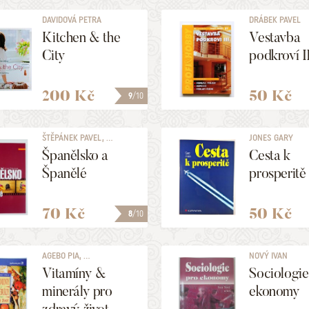
DAVIDOVÁ PETRA
DRÁBEK PAVEL
Kitchen & the
Vestavba
City
podkroví I
200 Kč
50 Kč
9
/10
ŠTĚPÁNEK PAVEL, ...
JONES GARY
Španělsko a
Cesta k
Španělé
prosperitě
70 Kč
50 Kč
8
/10
AGEBO PIA, ...
NOVÝ IVAN
Vitamíny &
Sociologie
minerály pro
ekonomy