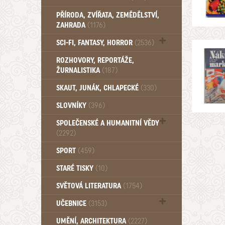
PŘÍRODA, ZVÍŘATA, ZEMĚDĚLSTVÍ,
ZAHRADA
(1176)
SCI-FI, FANTASY, HORROR
(2536)
UFO (14)
ROZHOVORY, REPORTÁŽE,
ŽURNALISTIKA
(187)
SKAUT, JUNÁK, CHLAPECKÉ
(330)
SLOVNÍKY
(396)
SPOLEČENSKÉ A HUMANITNÍ VĚDY
(2292)
Pedagogika (191)
SPORT
(459)
Filozofie, sociologie (859)
STARÉ TISKY
(10)
Psychologie a osobní rozvoj (761)
SVĚTOVÁ LITERATURA
(1754)
UČEBNICE
(3153)
Učebnice - Jazykové (1297)
UMĚNÍ, ARCHITEKTURA
(2227)