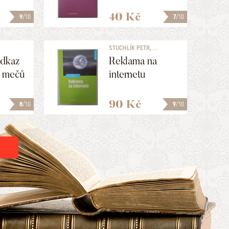
40 Kč
9
/10
7
/10
STUCHLÍK PETR, ...
Odkaz
Reklama na
 mečů
internetu
90 Kč
8
/10
9
/10