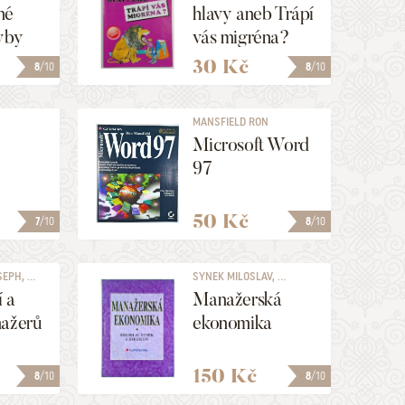
né
hlavy aneb Trápí
yby
vás migréna?
30 Kč
8
/10
8
/10
MANSFIELD RON
Microsoft Word
97
50 Kč
7
/10
8
/10
PH, ...
SYNEK MILOSLAV, ...
 a
Manažerská
nažerů
ekonomika
150 Kč
8
/10
8
/10