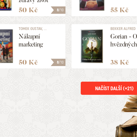
zdravý život
50 Kč
55 Kč
8
/10
TOMEK GUSTAV, ...
BEKKER ALFRED
Nákupní
Gorian - 
marketing
hvězdných
50 Kč
38 Kč
8
/10
NAČÍST DALŠÍ (+
21
)