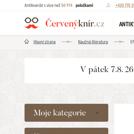
Antikvariát s více než
50 914
položkami
+420 775 2
ANTIK
Hlavní strana
Naučná literatura
Ef
V pátek 7.8. 2
Moje kategorie