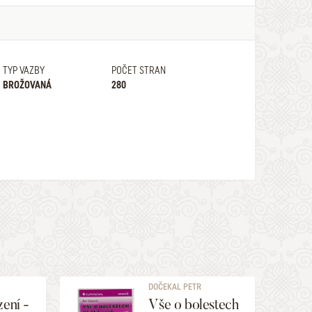
TYP VAZBY
POČET STRAN
BROŽOVANÁ
280
DOČEKAL PETR
zení -
Vše o bolestech