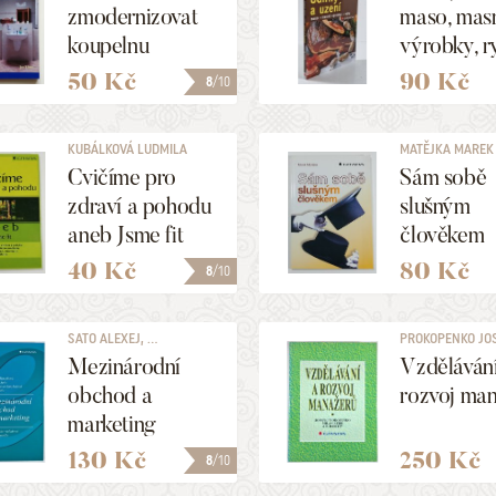
zmodernizovat
maso, mas
koupelnu
výrobky, r
50 Kč
90 Kč
8
/10
KUBÁLKOVÁ LUDMILA
MATĚJKA MAREK
Cvičíme pro
Sám sobě
zdraví a pohodu
slušným
aneb Jsme fit
člověkem
40 Kč
80 Kč
8
/10
SATO ALEXEJ, ...
PROKOPENKO JOSE
Mezinárodní
Vzdělávání
obchod a
rozvoj ma
marketing
130 Kč
250 Kč
8
/10