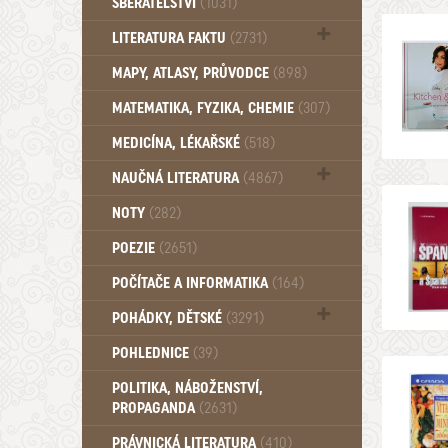
SBĚRATELSTVÍ
(1031)
Dům a byt (102)
LITERATURA FAKTU
(2731)
Katalogy (503)
MAPY, ATLASY, PRŮVODCE
(898)
MATEMATIKA, FYZIKA, CHEMIE
(307)
MEDICÍNA, LÉKAŘSKÉ
(518)
NAUČNÁ LITERATURA
(4867)
Zdraví a zdraví životní styl (510)
NOTY
(282)
POEZIE
(2651)
POČÍTAČE A INFORMATIKA
(164)
POHÁDKY, DĚTSKÉ
(3291)
Pro děti a mládež (2887)
POHLEDNICE
(39)
Pohádky, Dětské - Do roku 1948 (175)
POLITIKA, NÁBOŽENSTVÍ,
Pohádky, Dětské - Od roku 1949 (257)
PROPAGANDA
(2631)
PRÁVNICKÁ LITERATURA
(410)