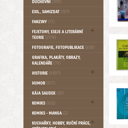
DUCHOVNÍ
(709)
Okultismus (110)
EXIL, SAMIZDAT
(107)
Záhady (105)
FANZINY
(17)
FEJETONY, ESEJE A LITERÁRNÍ
TEORIE
(2178)
Citáty, aforismy, snáře, přísloví,
FOTOGRAFIE, FOTOPUBLIKACE
(630)
afirmace (106)
GRAFIKA, PLAKÁTY, OBRAZY,
KALENDÁŘE
(79)
HISTORIE
(4307)
Mytologie, Mýty, Báje, Pověsti (203)
HUMOR
(577)
KÁJA SAUDEK
(20)
KOMIKS
(632)
Komiks - Čtyřlístek (234)
KOMIKS - MANGA
(2)
Komiks - Ostatní (180)
KUCHAŘKY, HOBBY, RUČNÍ PRÁCE,