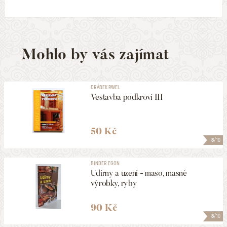
Mohlo by vás zajímat
DRÁBEK PAVEL
Vestavba podkroví III
50 Kč
8
/10
BINDER EGON
Udírny a uzení - maso, masné
výrobky, ryby
90 Kč
8
/10