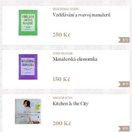
PROKOPENKO JOSEPH, ...
Vzdělávání a rozvoj manažerů
250 Kč
8
/10
SYNEK MILOSLAV, ...
Manažerská ekonomika
150 Kč
8
/10
DAVIDOVÁ PETRA
Kitchen & the City
200 Kč
9
/10