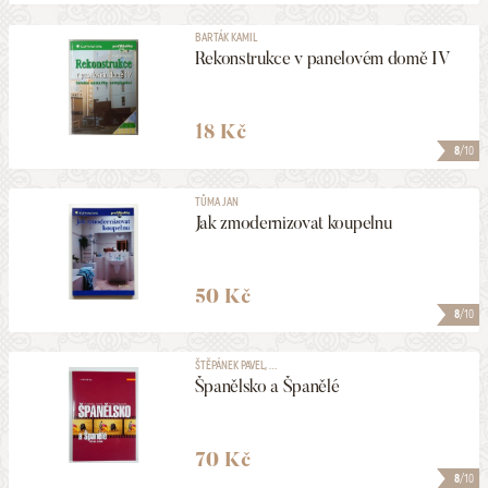
BARTÁK KAMIL
Rekonstrukce v panelovém domě IV
18 Kč
8
/10
TŮMA JAN
Jak zmodernizovat koupelnu
50 Kč
8
/10
ŠTĚPÁNEK PAVEL, ...
Španělsko a Španělé
70 Kč
8
/10