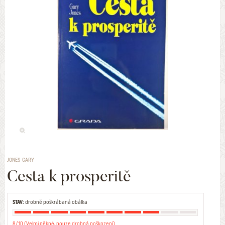
JONES GARY
Cesta k prosperitě
STAV:
drobně poškrábaná obálka
8/10 (Velmi pěkné, pouze drobná poškození)