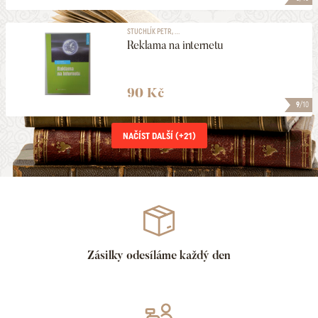
STUCHLÍK PETR, ...
Reklama na internetu
90 Kč
9
/10
NAČÍST DALŠÍ (+
21
)
Zásilky odesíláme každý den