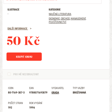
ILUSTRACE
KATEGORIE
-
NAUČNÁ LITERATURA
EKONOMIE, OBCHOD, MANAGEMENT,
POJIŠŤOVNICTVÍ
DALŠÍ INFORMACE
50 Kč
KOUPIT KNIHU
PRO MĚ NEZOBRAZOVAT
ISBN
EAN
VYDAVATEL
TYP VAZBY
80-7169-307-3
9788071693079
GRADA
BROŽOVANÁ
POČET STRAN
ROK VYDÁNÍ
192
1996