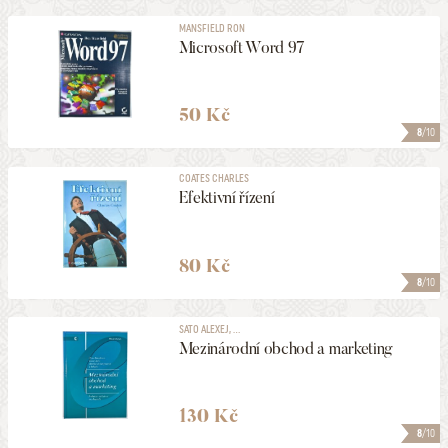
MANSFIELD RON
Microsoft Word 97
50 Kč
8
/10
COATES CHARLES
Efektivní řízení
80 Kč
8
/10
SATO ALEXEJ, ...
Mezinárodní obchod a marketing
130 Kč
8
/10