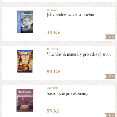
TŮMA JAN
Jak zmodernizovat koupelnu
40 Kč
7
/10
AGEBO PIA, ...
Vitamíny & minerály pro zdravý život
50 Kč
8
/10
NOVÝ IVAN
Sociologie pro ekonomy
55 Kč
9
/10