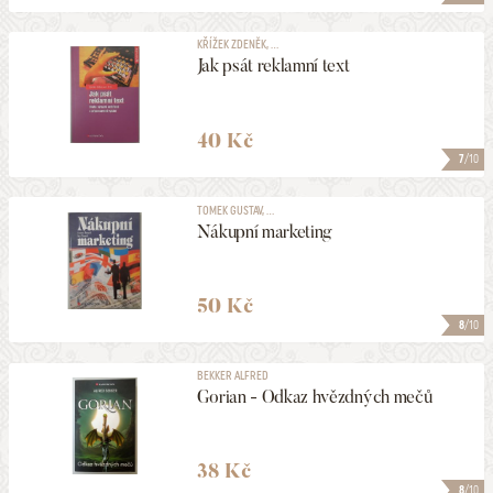
KŘÍŽEK ZDENĚK, ...
Jak psát reklamní text
40 Kč
7
/10
TOMEK GUSTAV, ...
Nákupní marketing
50 Kč
8
/10
BEKKER ALFRED
Gorian - Odkaz hvězdných mečů
38 Kč
8
/10