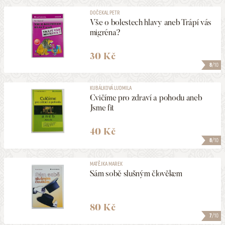
DOČEKAL PETR
Vše o bolestech hlavy aneb Trápí vás
migréna?
30 Kč
8
/10
KUBÁLKOVÁ LUDMILA
Cvičíme pro zdraví a pohodu aneb
Jsme fit
40 Kč
8
/10
MATĚJKA MAREK
Sám sobě slušným člověkem
80 Kč
7
/10