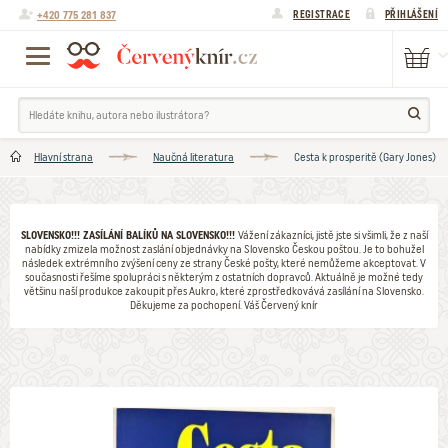
+420 775 281 837
REGISTRACE
PŘIHLÁŠENÍ
Hlavní strana
Naučná literatura
Cesta k prosperitě (Gary Jones)
SLOVENSKO!!! ZASÍLÁNÍ BALÍKŮ NA SLOVENSKO!!!
Vážení zákazníci, jistě jste si všimli, že z naší
nabídky zmizela možnost zaslání objednávky na Slovensko Českou poštou. Je to bohužel
následek extrémního zvýšení ceny ze strany České pošty, které nemůžeme akceptovat. V
současnosti řešíme spolupráci s některým z ostatních dopravců. Aktuálně je možné tedy
většinu naší produkce zakoupit přes Aukro, které zprostředkovává zasílání na Slovensko.
Děkujeme za pochopení. Váš Červený knír