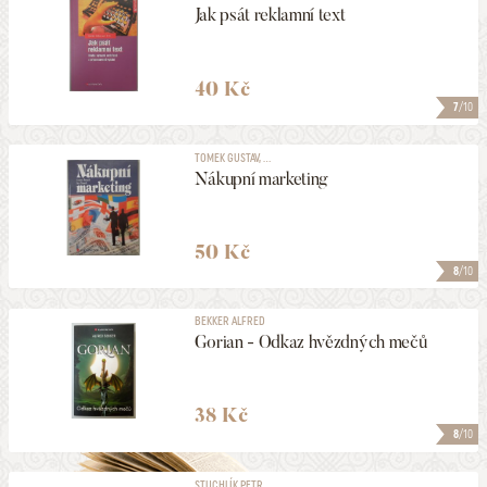
Jak psát reklamní text
40 Kč
7
/10
TOMEK GUSTAV, ...
Nákupní marketing
50 Kč
8
/10
BEKKER ALFRED
Gorian - Odkaz hvězdných mečů
38 Kč
8
/10
STUCHLÍK PETR, ...