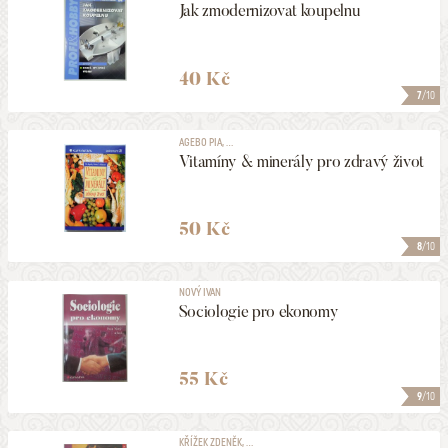
Jak zmodernizovat koupelnu
40 Kč
7
/10
AGEBO PIA, ...
Vitamíny & minerály pro zdravý život
50 Kč
8
/10
NOVÝ IVAN
Sociologie pro ekonomy
55 Kč
9
/10
KŘÍŽEK ZDENĚK, ...