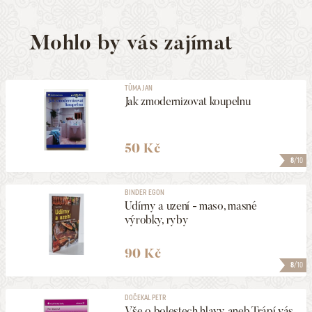
Mohlo by vás zajímat
TŮMA JAN
Jak zmodernizovat koupelnu
50 Kč
8
/10
BINDER EGON
Udírny a uzení - maso, masné
výrobky, ryby
90 Kč
8
/10
DOČEKAL PETR
Vše o bolestech hlavy aneb Trápí vás