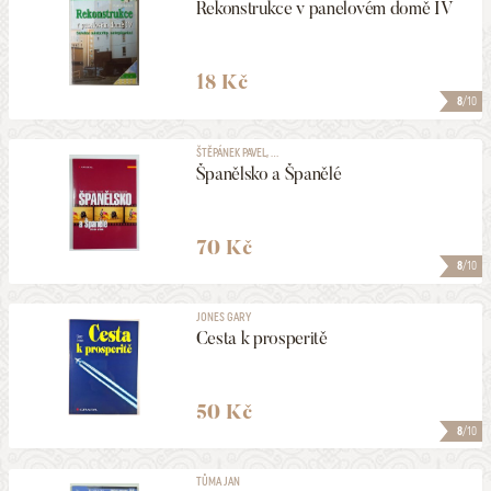
Rekonstrukce v panelovém domě IV
18 Kč
8
/10
ŠTĚPÁNEK PAVEL, ...
Španělsko a Španělé
70 Kč
8
/10
JONES GARY
Cesta k prosperitě
50 Kč
8
/10
TŮMA JAN