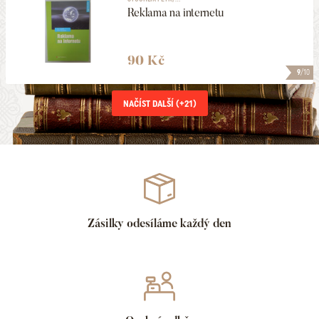
Reklama na internetu
90 Kč
9
/10
NAČÍST DALŠÍ (+
21
)
Zásilky odesíláme každý den