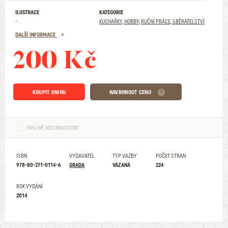
ILUSTRACE
KATEGORIE
-
KUCHAŘKY, HOBBY, RUČNÍ PRÁCE, SBĚRATELSTVÍ
DALŠÍ INFORMACE
200 Kč
KOUPIT KNIHU
NAVRHNOUT CENU
PRO MĚ NEZOBRAZOVAT
ISBN
VYDAVATEL
TYP VAZBY
POČET STRAN
978-80-271-0114-6
GRADA
VÁZANÁ
224
ROK VYDÁNÍ
2014