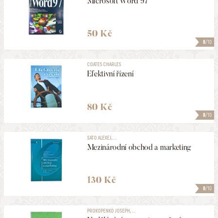
Microsoft Word 97
50 Kč
8
/10
COATES CHARLES
Efektivní řízení
80 Kč
8
/10
SATO ALEXEJ, ...
Mezinárodní obchod a marketing
130 Kč
8
/10
PROKOPENKO JOSEPH, ...