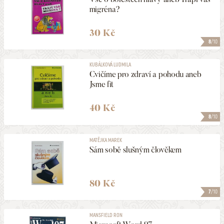
migréna?
30 Kč
8
/10
KUBÁLKOVÁ LUDMILA
Cvičíme pro zdraví a pohodu aneb
Jsme fit
40 Kč
8
/10
MATĚJKA MAREK
Sám sobě slušným člověkem
80 Kč
7
/10
MANSFIELD RON