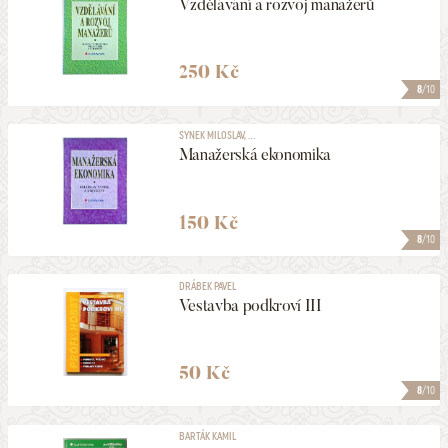
Vzdělávání a rozvoj manažerů
250 Kč
8
/10
SYNEK MILOSLAV, ...
Manažerská ekonomika
150 Kč
8
/10
DRÁBEK PAVEL
Vestavba podkroví III
50 Kč
8
/10
BARTÁK KAMIL