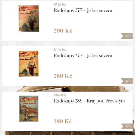
HRON JAN
Rodokaps 277 - Jiskra severu
290 Kč
6
/10
HRON JAN
Rodokaps 277 - Jiskra severu
280 Kč
7
/10
CAWON J.E.
Rodokaps 289 - Kraj pod Převislým
180 Kč
7
/10