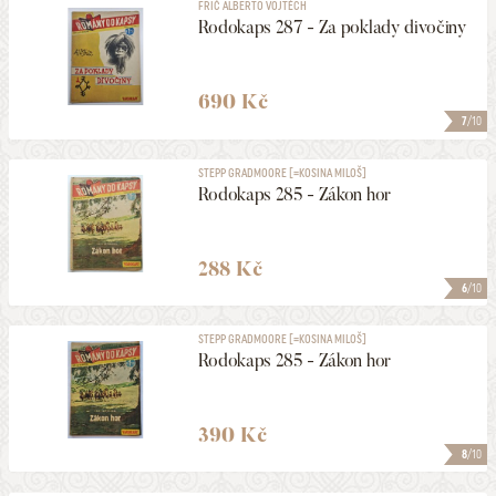
FRIČ ALBERTO VOJTĚCH
Rodokaps 287 - Za poklady divočiny
690 Kč
7
/10
STEPP GRADMOORE [=KOSINA MILOŠ]
Rodokaps 285 - Zákon hor
288 Kč
6
/10
STEPP GRADMOORE [=KOSINA MILOŠ]
Rodokaps 285 - Zákon hor
390 Kč
8
/10