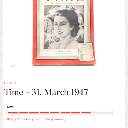
KOLEKTIV
Time - 31. March 1947
STAV:
8/10 (Velmi pěkné, pouze drobná poškození)