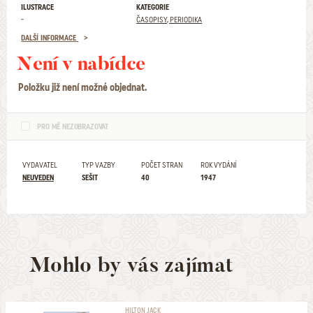
ILUSTRACE
KATEGORIE
-
ČASOPISY, PERIODIKA
DALŠÍ INFORMACE
Není v nabídce
Položku již není možné objednat.
PRO MĚ NEZOBRAZOVAT
VYDAVATEL
TYP VAZBY
POČET STRAN
ROK VYDÁNÍ
NEUVEDEN
SEŠIT
40
1947
Mohlo by vás zajímat
HILTON JACK