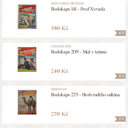
WHITE CHARLES PATTERSON
Rodokaps 141 - Fred Nevada
190 Kč
6
/10
FERGUSON JOHN
Rodokaps 209 - Muž v temnu
240 Kč
7
/10
SKANDER A.M.
Rodokaps 275 - Hrob rudého sultána
270 Kč
7
/10