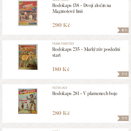
Rodokaps 138 - Dvojí zločin na
Maginotově linii
290 Kč
8
/10
FRANK FRANTIŠEK
Rodokaps 235 - Markýzův poslední
start
180 Kč
7
/10
HILTON JACK
Rodokaps 281 - V plamenech boje
280 Kč
7
/10