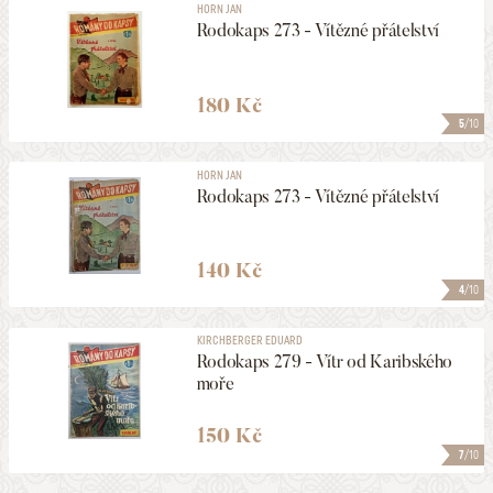
HORN JAN
Rodokaps 273 - Vítězné přátelství
180 Kč
5
/10
HORN JAN
Rodokaps 273 - Vítězné přátelství
140 Kč
4
/10
KIRCHBERGER EDUARD
Rodokaps 279 - Vítr od Karibského
moře
150 Kč
7
/10