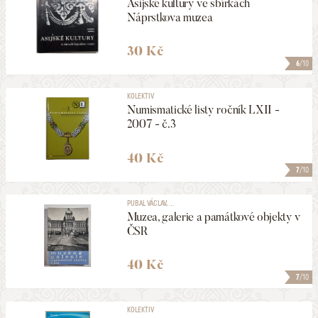
Asijské kultury ve sbírkách
Náprstkova muzea
30 Kč
6
/10
KOLEKTIV
Numismatické listy ročník LXII -
2007 - č.3
40 Kč
7
/10
PUBAL VÁCLAV, ...
Muzea, galerie a památkové objekty v
ČSR
40 Kč
7
/10
KOLEKTIV