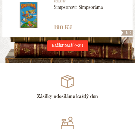
KOLEKTIV
Simpsonovi: Simpsoráma
190 Kč
8
/10
NAČÍST DALŠÍ (+
21
)
Zásilky odesíláme každý den