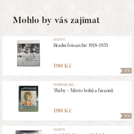
Mohlo by vás zajímat
KOLEKTIV
Hradní fotoarchiv 1918-1933
190 Kč
7
/10
MYNÁŘOVÁ JANA, ...
Théby - Město bohů a faraonů
190 Kč
9
/10
KOLEKTIV