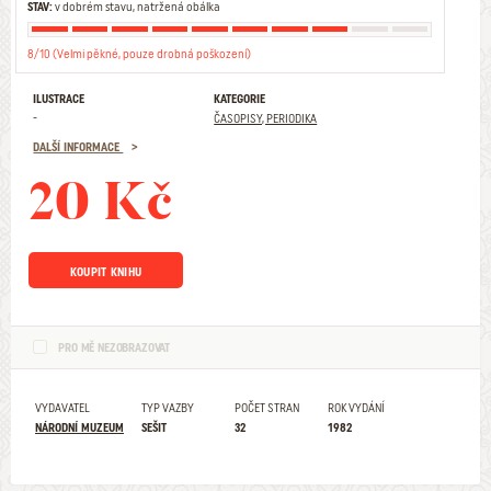
STAV:
v dobrém stavu, natržená obálka
8/10 (Velmi pěkné, pouze drobná poškození)
ILUSTRACE
KATEGORIE
-
ČASOPISY, PERIODIKA
DALŠÍ INFORMACE
20 Kč
KOUPIT KNIHU
PRO MĚ NEZOBRAZOVAT
VYDAVATEL
TYP VAZBY
POČET STRAN
ROK VYDÁNÍ
NÁRODNÍ MUZEUM
SEŠIT
32
1982