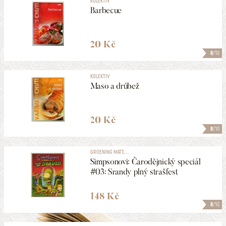
KOLEKTIV
Barbecue
20 Kč
8
/10
KOLEKTIV
Maso a drůbež
20 Kč
8
/10
GROENING MATT, ...
Simpsonovi: Čarodějnický speciál
#03: Srandy plný strašfest
148 Kč
8
/10