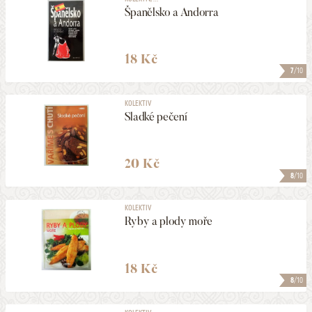
Španělsko a Andorra
18 Kč
7
/10
KOLEKTIV
Sladké pečení
20 Kč
8
/10
KOLEKTIV
Ryby a plody moře
18 Kč
8
/10