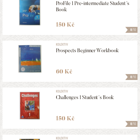
ProFile 1 Pre-intermediate Student´s
Book
150 Kč
8
/10
KOLEKTIV
Prospects Beginner Workbook
60 Kč
8
/10
KOLEKTIV
Challenges 1 Student´s Book
150 Kč
8
/10
KOLEKTIV