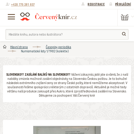
+420 775 281 837
REGISTRACE
PŘIHLÁŠENÍ
Hlavní strana
Časopisy, periodika
Numismatické listy 1/1982 (kolektiv)
SLOVENSKO!!! ZASÍLÁNÍ BALÍKŮ NA SLOVENSKO!!!
Vážení zákazníci, jistě jste si všimli, že z naší
nabídky zmizela možnost zaslání objednávky na Slovensko Českou poštou. Je to bohužel
následek extrémního zvýšení ceny ze strany České pošty, které nemůžeme akceptovat. V
současnosti řešíme spolupráci s některým z ostatních dopravců. Aktuálně je možné tedy
většinu naší produkce zakoupit přes Aukro, které zprostředkovává zasílání na Slovensko.
Děkujeme za pochopení. Váš Červený knír