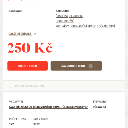
ILUSTRACE
KATEGORIE
-
ČASOPISY, PERIODIKA
DOBRODRUŽNÉ
KUCHAŘKY, HOBBY, RUČNÍ PRÁCE, SBĚRATELSTVÍ
DALŠÍ INFORMACE
250 Kč
KOUPIT KNIHU
NAVRHNOUT CENU
PRO MĚ NEZOBRAZOVAT
VYDAVATEL
TYP VAZBY
SVAZ DĚLNICKÝCH TĚLOCVIČNÝCH JEDNOT ČESKOSLOVENSKÝCH
PŘEVAZBA
POČET STRAN
ROK VYDÁNÍ
192
1929