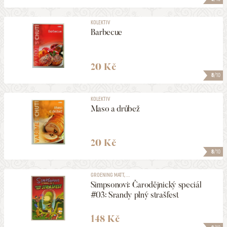
KOLEKTIV
Barbecue
20 Kč
8
/10
KOLEKTIV
Maso a drůbež
20 Kč
8
/10
GROENING MATT, ...
Simpsonovi: Čarodějnický speciál
#03: Srandy plný strašfest
148 Kč