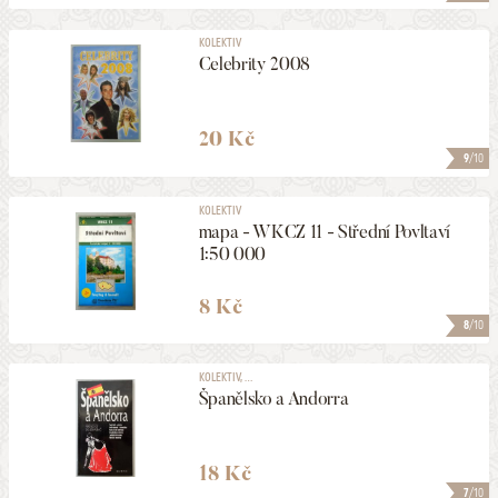
KOLEKTIV
Celebrity 2008
20 Kč
9
/10
KOLEKTIV
mapa - WKCZ 11 - Střední Povltaví
1:50 000
8 Kč
8
/10
KOLEKTIV, ...
Španělsko a Andorra
18 Kč
7
/10