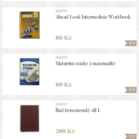
KOLEKTIV
Ahead Look Intermediate Workbook
60 Kč
8
/10
KOLEKTIV
Maturitní otázky z matematiky
60 Kč
9
/10
KOLEKTIV
Řád živnostenský díl I.
200 Kč
7
/10