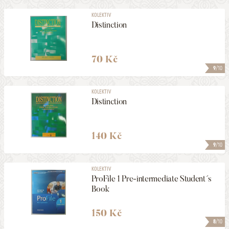
KOLEKTIV
Distinction
70 Kč
9
/10
KOLEKTIV
Distinction
140 Kč
9
/10
KOLEKTIV
ProFile 1 Pre-intermediate Student´s
Book
150 Kč
8
/10