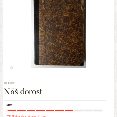
KOLEKTIV
Náš dorost
STAV:
7/10 (Pěkný stav, mírná poškození)