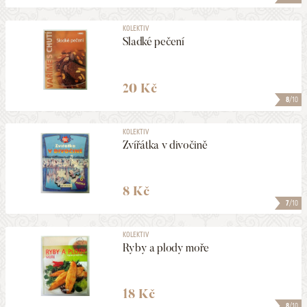
KOLEKTIV
Sladké pečení
20 Kč
8
/10
KOLEKTIV
Zvířátka v divočině
8 Kč
7
/10
KOLEKTIV
Ryby a plody moře
18 Kč
8
/10