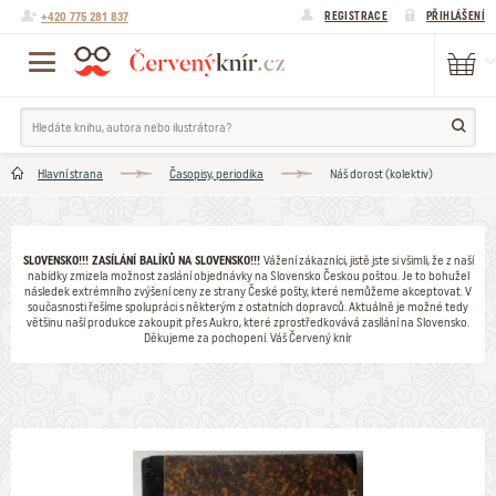
+420 775 281 837
REGISTRACE
PŘIHLÁŠENÍ
Hlavní strana
Časopisy, periodika
Náš dorost (kolektiv)
SLOVENSKO!!! ZASÍLÁNÍ BALÍKŮ NA SLOVENSKO!!!
Vážení zákazníci, jistě jste si všimli, že z naší
nabídky zmizela možnost zaslání objednávky na Slovensko Českou poštou. Je to bohužel
následek extrémního zvýšení ceny ze strany České pošty, které nemůžeme akceptovat. V
současnosti řešíme spolupráci s některým z ostatních dopravců. Aktuálně je možné tedy
většinu naší produkce zakoupit přes Aukro, které zprostředkovává zasílání na Slovensko.
Děkujeme za pochopení. Váš Červený knír