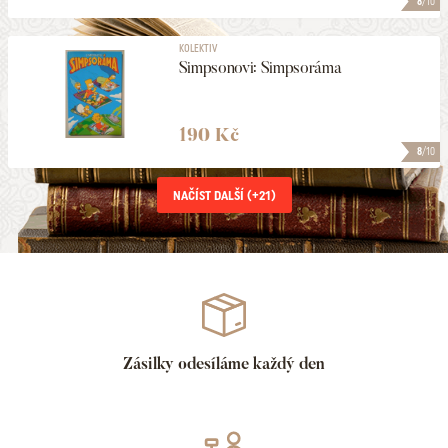
8
/10
KOLEKTIV
Simpsonovi: Simpsoráma
190 Kč
8
/10
NAČÍST DALŠÍ (+
21
)
Zásilky odesíláme každý den