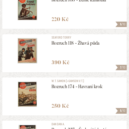
220 Kč
5
/10
SEAFORD TORRY
Rozruch 118 - Žhavá půda
390 Kč
7
/10
W. T. SAMON [=SAMSON V. T.]
Rozruch 174 - Havraní krok
250 Kč
5
/10
DAN DAN A.