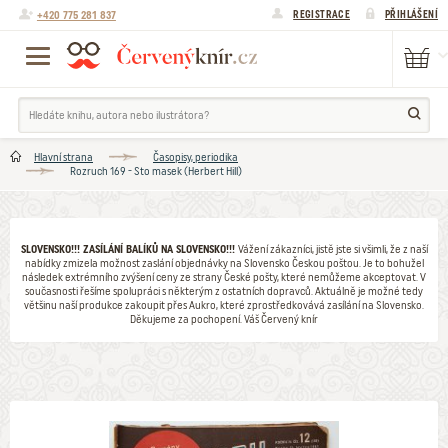
+420 775 281 837
REGISTRACE
PŘIHLÁŠENÍ
Hlavní strana
Časopisy, periodika
Rozruch 169 - Sto masek (Herbert Hill)
SLOVENSKO!!! ZASÍLÁNÍ BALÍKŮ NA SLOVENSKO!!!
Vážení zákazníci, jistě jste si všimli, že z naší
nabídky zmizela možnost zaslání objednávky na Slovensko Českou poštou. Je to bohužel
následek extrémního zvýšení ceny ze strany České pošty, které nemůžeme akceptovat. V
současnosti řešíme spolupráci s některým z ostatních dopravců. Aktuálně je možné tedy
většinu naší produkce zakoupit přes Aukro, které zprostředkovává zasílání na Slovensko.
Děkujeme za pochopení. Váš Červený knír