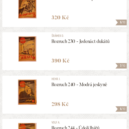
320 Kč
5
/10
ŠRÁMEK O.
Rozruch 230 - Jedenáct dukátů
390 Kč
7
/10
HEHR J.
Rozruch 240 - Modrá jeskyně
298 Kč
5
/10
VOLF A.
Rozruch 244 - Údolí lhářů