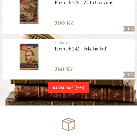
Rozruch 229 - Zlato Guayany
390 Kč
6
/10
BUCHAR A. C.
Rozruch 242 - Pekelná loď
380 Kč
5
/10
NAČÍST DALŠÍ (+
21
)