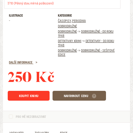
7/10 (Pěkný stav, mírná poškození)
ILUSTRACE
KATEGORIE
-
ČASOPISY, PERIODIKA
DOBRODRUŽNÉ
DOBRODRUŽNÉ
->
DOBRODRUŽNÉ - DO ROKU
1948
DETEKTIVKY. KRIMI
->
DETEKTIVKY - DO ROKU
1948
DOBRODRUŽNÉ
->
DOBRODRUŽNÉ - SEŠITOVÉ
EDICE
DALŠÍ INFORMACE
250 Kč
KOUPIT KNIHU
NAVRHNOUT CENU
PRO MĚ NEZOBRAZOVAT