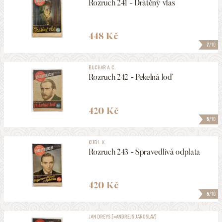
Rozruch 241 - Drátěný vlas
448 Kč
7
/10
BUCHAR A. C.
Rozruch 242 - Pekelná loď
420 Kč
5
/10
KUB L. K.
Rozruch 243 - Spravedlivá odplata
420 Kč
5
/10
JAN DREYS [=ANDREJS JAROSLAV]