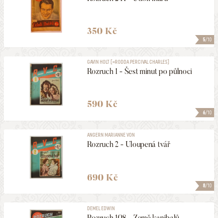
350 Kč
5
/10
GAVIN HOLT [=RODDA PERCIVAL CHARLES]
Rozruch 1 - Šest minut po půlnoci
590 Kč
6
/10
ANGERN MARIANNE VON
Rozruch 2 - Uloupená tvář
690 Kč
8
/10
DEMEL EDWIN
Rozruch 108 - Země kanibalů