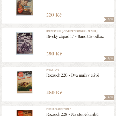
220 Kč
5
/10
HERBERT HILL [=SEYFFERT FRIEDRICH ARTHUR]
Divoký západ 17 - Banditův odkaz
250 Kč
6
/10
PODVOJNÝ K.
Rozruch 220 - Dva muži v trávě
480 Kč
7
/10
KIRCHBERGER EDUARD
Rozruch 228 - Na stopě karibů