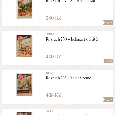
Rozruch 227 - Šedesátá šestá
280 Kč
6
/10
ŠRÁMEK O.
Rozruch 230 - Jedenáct dukátů
320 Kč
7
/10
TOUS A.
Rozruch 235 - Zelená země
458 Kč
7
/10
VOLF A.