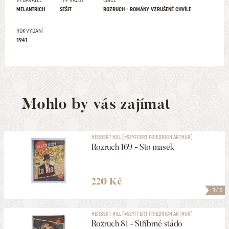
VYDAVATEL
TYP VAZBY
EDICE
MELANTRICH
SEŠIT
ROZRUCH - ROMÁNY VZRUŠENÉ CHVÍLE
ROK VYDÁNÍ
1941
Mohlo by vás zajímat
HERBERT HILL [=SEYFFERT FRIEDRICH ARTHUR]
Rozruch 169 - Sto masek
220 Kč
7
/10
HERBERT HILL [=SEYFFERT FRIEDRICH ARTHUR]
Rozruch 81 - Stříbrné stádo