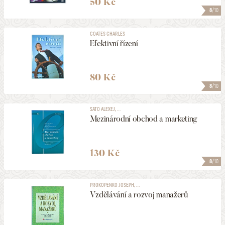
50 Kč
8
/10
COATES CHARLES
Efektivní řízení
80 Kč
8
/10
SATO ALEXEJ, ...
Mezinárodní obchod a marketing
130 Kč
8
/10
PROKOPENKO JOSEPH, ...
Vzdělávání a rozvoj manažerů