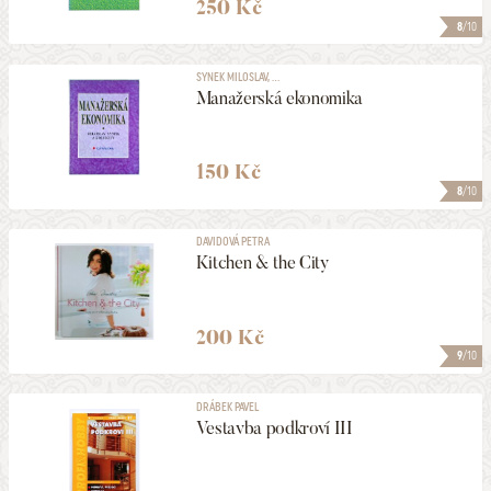
250 Kč
8
/10
SYNEK MILOSLAV, ...
Manažerská ekonomika
150 Kč
8
/10
DAVIDOVÁ PETRA
Kitchen & the City
200 Kč
9
/10
DRÁBEK PAVEL
Vestavba podkroví III