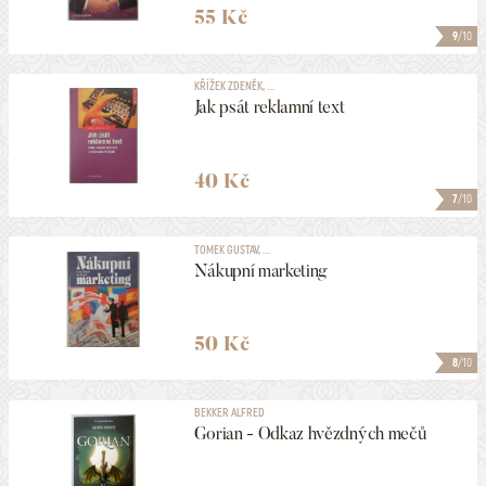
55 Kč
9
/10
KŘÍŽEK ZDENĚK, ...
Jak psát reklamní text
40 Kč
7
/10
TOMEK GUSTAV, ...
Nákupní marketing
50 Kč
8
/10
BEKKER ALFRED
Gorian - Odkaz hvězdných mečů