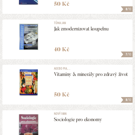
50 Kč
8
/10
TŮMA JAN
Jak zmodernizovat koupelnu
40 Kč
7
/10
AGEBO PIA, ...
Vitamíny & minerály pro zdravý život
50 Kč
8
/10
NOVÝ IVAN
Sociologie pro ekonomy