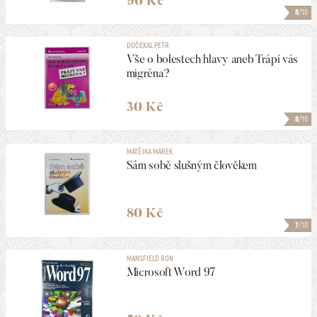
90 Kč
8
/10
DOČEKAL PETR
Vše o bolestech hlavy aneb Trápí vás
migréna?
30 Kč
8
/10
MATĚJKA MAREK
Sám sobě slušným člověkem
80 Kč
7
/10
MANSFIELD RON
Microsoft Word 97