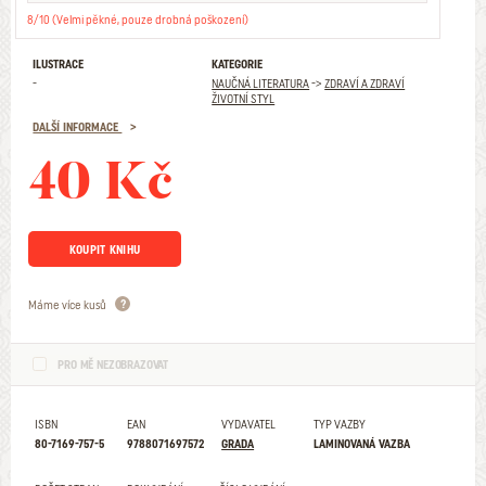
8/10 (Velmi pěkné, pouze drobná poškození)
ILUSTRACE
KATEGORIE
-
NAUČNÁ LITERATURA
->
ZDRAVÍ A ZDRAVÍ
ŽIVOTNÍ STYL
DALŠÍ INFORMACE
40 Kč
KOUPIT KNIHU
Máme více kusů
PRO MĚ NEZOBRAZOVAT
ISBN
EAN
VYDAVATEL
TYP VAZBY
80-7169-757-5
9788071697572
GRADA
LAMINOVANÁ VAZBA