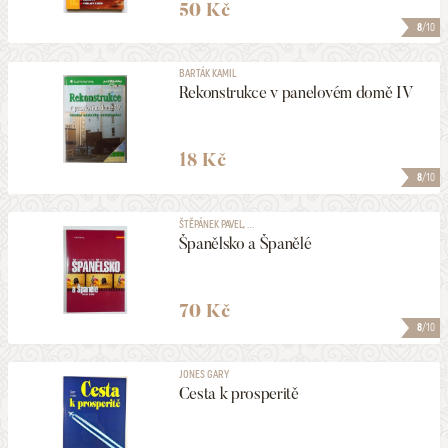
50 Kč
8
/10
BARTÁK KAMIL
Rekonstrukce v panelovém domě IV
18 Kč
8
/10
ŠTĚPÁNEK PAVEL, ...
Španělsko a Španělé
70 Kč
8
/10
JONES GARY
Cesta k prosperitě