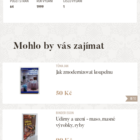
POČET STRAN
ROK VYDÁNÍ
ČÍSLO VYDÁNÍ
64
1999
1
Mohlo by vás zajímat
TŮMA JAN
Jak zmodernizovat koupelnu
50 Kč
8
/10
BINDER EGON
Udírny a uzení - maso, masné
výrobky, ryby