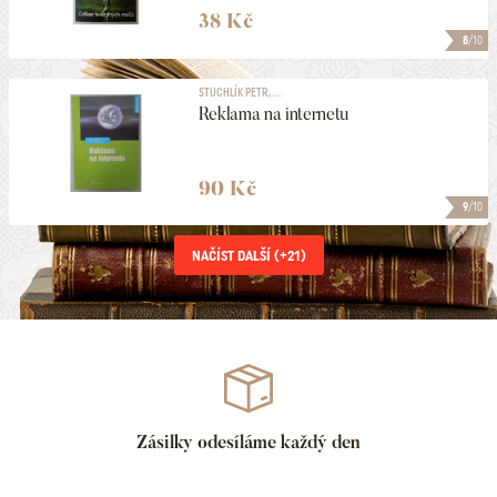
38 Kč
8
/10
STUCHLÍK PETR, ...
Reklama na internetu
90 Kč
9
/10
NAČÍST DALŠÍ (+
21
)
Zásilky odesíláme každý den