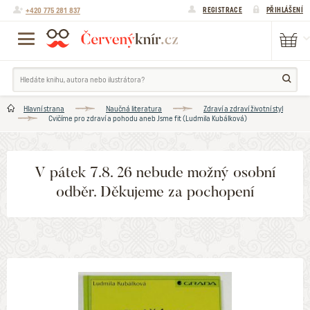
+420 775 281 837
REGISTRACE
PŘIHLÁŠENÍ
Hlavní strana
Naučná literatura
Zdraví a zdraví životní styl
Cvičíme pro zdraví a pohodu aneb Jsme fit (Ludmila Kubálková)
V pátek 7.8. 26 nebude možný osobní
odběr. Děkujeme za pochopení