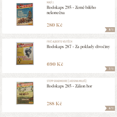
MALÝ J.
Rodokaps 295 - Země bílého
nekonečna
280 Kč
8
/10
FRIČ ALBERTO VOJTĚCH
Rodokaps 287 - Za poklady divočiny
690 Kč
7
/10
STEPP GRADMOORE [=KOSINA MILOŠ]
Rodokaps 285 - Zákon hor
288 Kč
6
/10