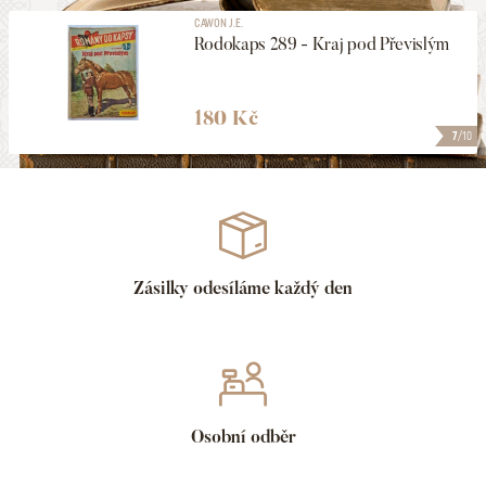
CAWON J.E.
Rodokaps 289 - Kraj pod Převislým
180 Kč
7
/10
Zásilky odesíláme každý den
Osobní odběr