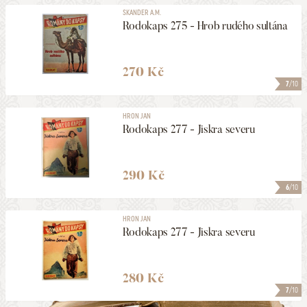
SKANDER A.M.
Rodokaps 275 - Hrob rudého sultána
270 Kč
7
/10
HRON JAN
Rodokaps 277 - Jiskra severu
290 Kč
6
/10
HRON JAN
Rodokaps 277 - Jiskra severu
280 Kč
7
/10