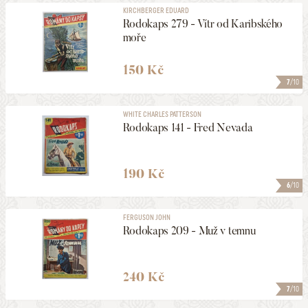
KIRCHBERGER EDUARD
Rodokaps 279 - Vítr od Karibského
moře
150 Kč
7
/10
WHITE CHARLES PATTERSON
Rodokaps 141 - Fred Nevada
190 Kč
6
/10
FERGUSON JOHN
Rodokaps 209 - Muž v temnu
240 Kč
7
/10