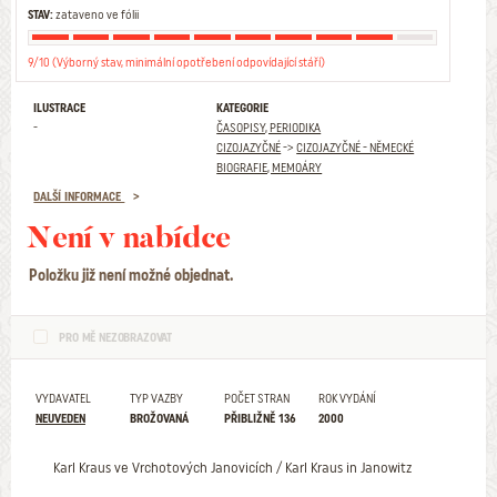
STAV:
zataveno ve fólii
9/10 (Výborný stav, minimální opotřebení odpovídající stáří)
ILUSTRACE
KATEGORIE
-
ČASOPISY, PERIODIKA
CIZOJAZYČNÉ
->
CIZOJAZYČNÉ - NĚMECKÉ
BIOGRAFIE, MEMOÁRY
DALŠÍ INFORMACE
Není v nabídce
Položku již není možné objednat.
PRO MĚ NEZOBRAZOVAT
VYDAVATEL
TYP VAZBY
POČET STRAN
ROK VYDÁNÍ
NEUVEDEN
BROŽOVANÁ
PŘIBLIŽNĚ 136
2000
Karl Kraus ve Vrchotových Janovicích / Karl Kraus in Janowitz