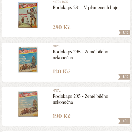
HILTON JACK
Rodokaps 281 - V plamenech boje
280 Kč
7
/10
MALÝ J.
Rodokaps 295 - Země bílého
nekonečna
120 Kč
5
/10
MALÝ J.
Rodokaps 295 - Země bílého
nekonečna
190 Kč
5
/10