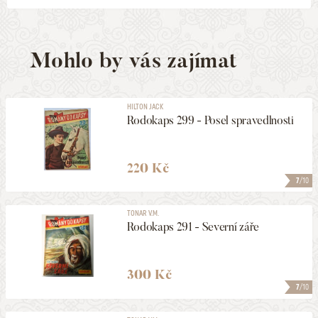
Mohlo by vás zajímat
HILTON JACK
Rodokaps 299 - Posel spravedlnosti
220 Kč
7
/10
TONAR V.M.
Rodokaps 291 - Severní záře
300 Kč
7
/10