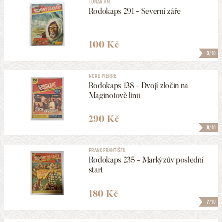
TONAR V.M.
Rodokaps 291 - Severní záře
100 Kč
3
/10
NORD PIERRE
Rodokaps 138 - Dvojí zločin na
Maginotově linii
290 Kč
8
/10
FRANK FRANTIŠEK
Rodokaps 235 - Markýzův poslední
start
180 Kč
7
/10