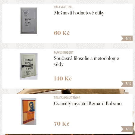
HÁLA VLASTIMIL
Možnosti hodnotové etiky
60 Kč
8
/10
FAJKUS ROBERT
Současná filosofie a metodologie
vědy
140 Kč
7
/10
TRLIFAJOVÁ KATEŘINA
Osamělý myslitel Bernard Bolzano
70 Kč
7
/10