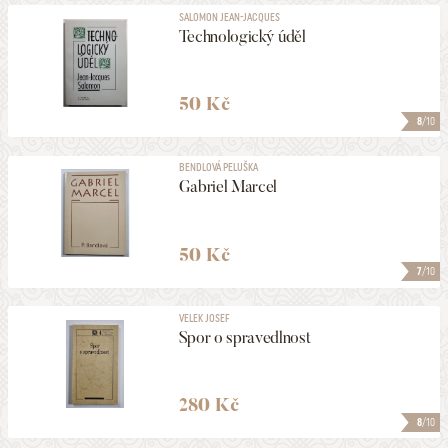
SALOMON JEAN-JACQUES
Technologický úděl
50 Kč
8
/10
BENDLOVÁ PELUŠKA
Gabriel Marcel
50 Kč
7
/10
VELEK JOSEF
Spor o spravedlnost
280 Kč
8
/10