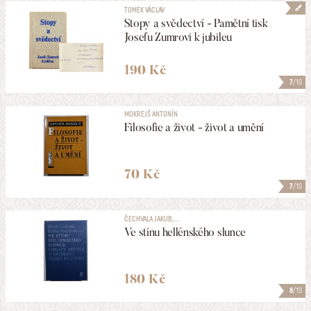
TOMEK VÁCLAV
Stopy a svědectví - Pamětní tisk
Josefu Zumrovi k jubileu
190 Kč
7
/10
MOKREJŠ ANTONÍN
Filosofie a život - život a umění
70 Kč
7
/10
ČECHVALA JAKUB, ...
Ve stínu hellénského slunce
180 Kč
8
/10