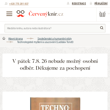
+420 775 281 837
REGISTRACE
PŘIHLÁŠENÍ
Hlavní strana
Společenské a humanitní vědy
Technologické myšlení a usuzování (Ladislav Tondl)
V pátek 7.8. 26 nebude možný osobní
odběr. Děkujeme za pochopení