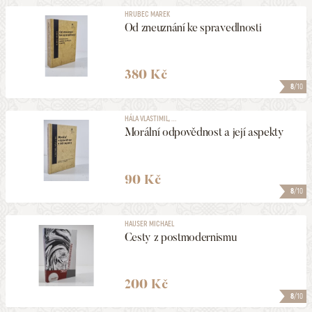
HRUBEC MAREK
Od zneuznání ke spravedlnosti
380 Kč
8
/10
HÁLA VLASTIMIL, ...
Morální odpovědnost a její aspekty
90 Kč
8
/10
HAUSER MICHAEL
Cesty z postmodernismu
200 Kč
8
/10