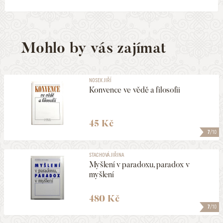
Mohlo by vás zajímat
NOSEK JIŘÍ
Konvence ve vědě a filosofii
45 Kč
7
/10
STACHOVÁ JIŘINA
Myšlení v paradoxu, paradox v
myšlení
480 Kč
7
/10