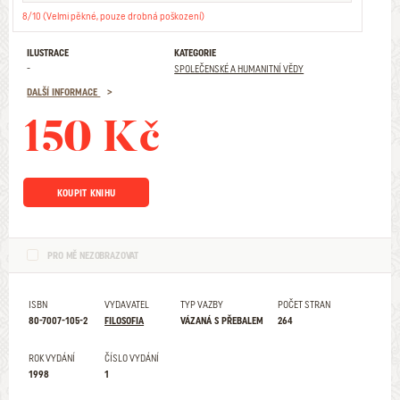
8/10 (Velmi pěkné, pouze drobná poškození)
ILUSTRACE
KATEGORIE
-
SPOLEČENSKÉ A HUMANITNÍ VĚDY
DALŠÍ INFORMACE
150 Kč
KOUPIT KNIHU
PRO MĚ NEZOBRAZOVAT
ISBN
VYDAVATEL
TYP VAZBY
POČET STRAN
80-7007-105-2
FILOSOFIA
VÁZANÁ S PŘEBALEM
264
ROK VYDÁNÍ
ČÍSLO VYDÁNÍ
1998
1