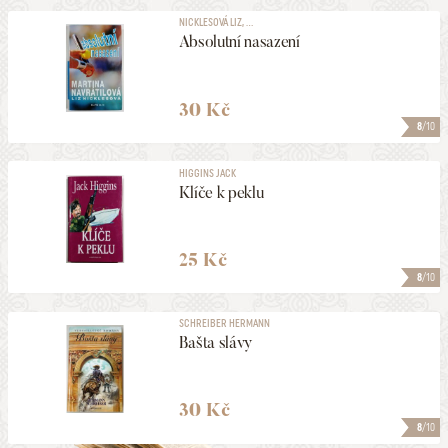
NICKLESOVÁ LIZ, ...
Absolutní nasazení
30 Kč
8
/10
HIGGINS JACK
Klíče k peklu
25 Kč
8
/10
SCHREIBER HERMANN
Bašta slávy
30 Kč
8
/10