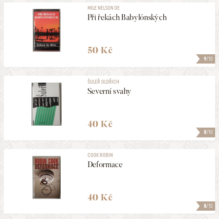
MILE NELSON DE
Při řekách Babylónských
50 Kč
9
/10
ŠULEŘ OLDŘICH
Severní svahy
40 Kč
8
/10
COOK ROBIN
Deformace
40 Kč
8
/10