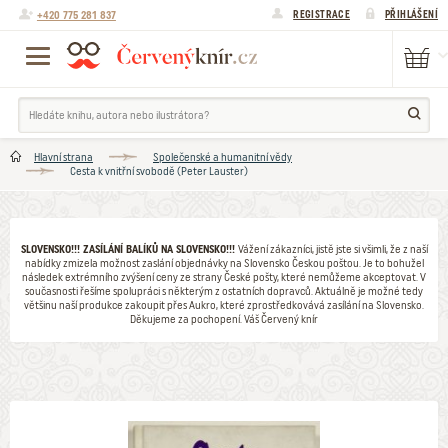
+420 775 281 837
REGISTRACE
PŘIHLÁŠENÍ
Hlavní strana
Společenské a humanitní vědy
Cesta k vnitřní svobodě (Peter Lauster)
SLOVENSKO!!! ZASÍLÁNÍ BALÍKŮ NA SLOVENSKO!!!
Vážení zákazníci, jistě jste si všimli, že z naší
nabídky zmizela možnost zaslání objednávky na Slovensko Českou poštou. Je to bohužel
následek extrémního zvýšení ceny ze strany České pošty, které nemůžeme akceptovat. V
současnosti řešíme spolupráci s některým z ostatních dopravců. Aktuálně je možné tedy
většinu naší produkce zakoupit přes Aukro, které zprostředkovává zasílání na Slovensko.
Děkujeme za pochopení. Váš Červený knír