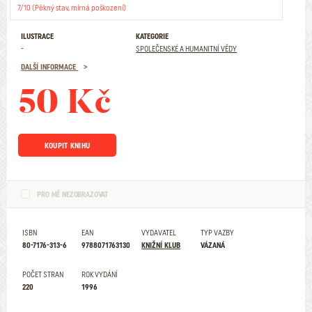
7/10 (Pěkný stav, mírná poškození)
ILUSTRACE
KATEGORIE
-
SPOLEČENSKÉ A HUMANITNÍ VĚDY
DALŠÍ INFORMACE
50 Kč
KOUPIT KNIHU
PRO MĚ NEZOBRAZOVAT
ISBN
EAN
VYDAVATEL
TYP VAZBY
80-7176-313-6
9788071763130
KNIŽNÍ KLUB
VÁZANÁ
POČET STRAN
ROK VYDÁNÍ
220
1996