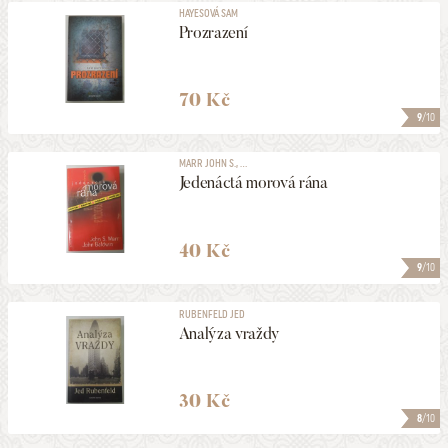
HAYESOVÁ SAM
Prozrazení
70 Kč
9
/10
MARR JOHN S., ...
Jedenáctá morová rána
40 Kč
9
/10
RUBENFELD JED
Analýza vraždy
30 Kč
8
/10