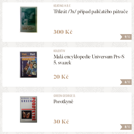
KEATING H.R.F.
Třikrát /3x/ případ paličatého pátrače
300 Kč
9
/10
KOLEKTIV
Malá encyklopedie Universum Prs-S
5. svazek
20 Kč
6
/10
GREEN GEORGE D.
Porotkyně
30 Kč
8
/10