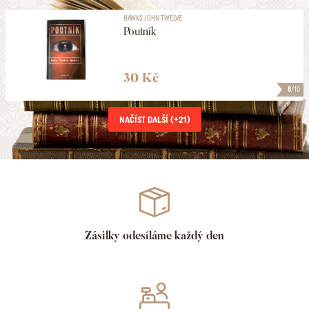
HAWKS JOHN TWELVE
Poutník
30 Kč
8
/10
NAČÍST DALŠÍ (+
21
)
Zásilky odesíláme každý den