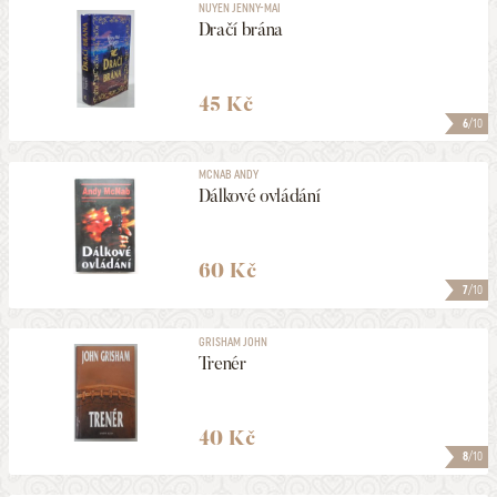
NUYEN JENNY-MAI
Dračí brána
45 Kč
6
/10
MCNAB ANDY
Dálkové ovládání
60 Kč
7
/10
GRISHAM JOHN
Trenér
40 Kč
8
/10