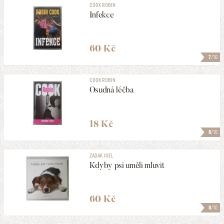
COOK ROBIN
Infekce
60 Kč
7
/10
COOK ROBIN
Osudná léčba
18 Kč
8
/10
ZADAK JOEL
Kdyby psi uměli mluvit
60 Kč
8
/10