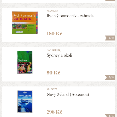
NEUVEDEN
Rychlý pomocník - zahrada
180 Kč
7
/10
BAO SANDRA, ...
Sydney a okolí
50 Kč
8
/10
KOLEKTIV
Nový Zéland ( Aotearoa)
298 Kč
9
/10