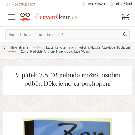
+420 775 281 837
REGISTRACE
PŘIHLÁŠENÍ
Hlavní strana
Esoterika, Alternativní medicína, Mystika, Astrologie, Duchovní
Zen v 10 lekcích (Anthony Man-tu Lee, David Weiss)
V pátek 7.8. 26 nebude možný osobní
odběr. Děkujeme za pochopení