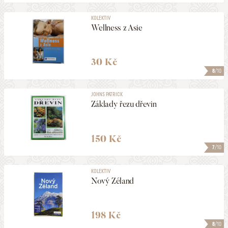
KOLEKTIV
Wellness z Asie
30 Kč
8
/10
JOHNS PATRICK
Základy řezu dřevin
150 Kč
7
/10
KOLEKTIV
Nový Zéland
198 Kč
8
/10