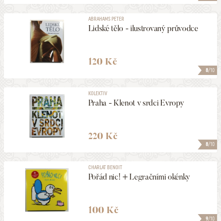
ABRAHAMS PETER
Lidské tělo - ilustrovaný průvodce
120 Kč
8
/10
KOLEKTIV
Praha - Klenot v srdci Evropy
220 Kč
8
/10
CHARLAT BENOIT
Pořád nic! + Legračními okénky
100 Kč
9
/10