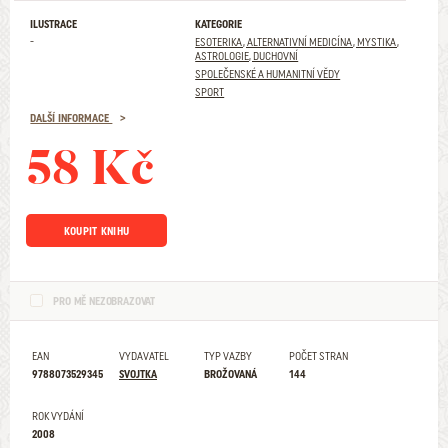
ILUSTRACE
KATEGORIE
-
ESOTERIKA, ALTERNATIVNÍ MEDICÍNA, MYSTIKA,
ASTROLOGIE, DUCHOVNÍ
SPOLEČENSKÉ A HUMANITNÍ VĚDY
SPORT
DALŠÍ INFORMACE
58 Kč
KOUPIT KNIHU
PRO MĚ NEZOBRAZOVAT
EAN
VYDAVATEL
TYP VAZBY
POČET STRAN
9788073529345
SVOJTKA
BROŽOVANÁ
144
ROK VYDÁNÍ
2008