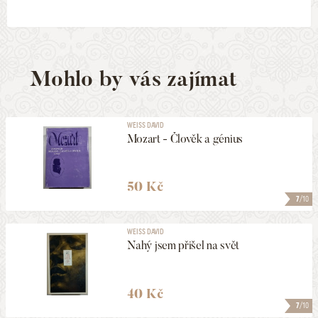
Mohlo by vás zajímat
WEISS DAVID
Mozart - Člověk a génius
50 Kč
7
/10
WEISS DAVID
Nahý jsem přišel na svět
40 Kč
7
/10