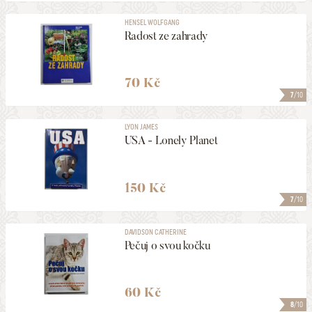
HENSEL WOLFGANG
Radost ze zahrady
70 Kč
7
/10
LYON JAMES
USA - Lonely Planet
150 Kč
7
/10
DAVIDSON CATHERINE
Pečuj o svou kočku
60 Kč
8
/10