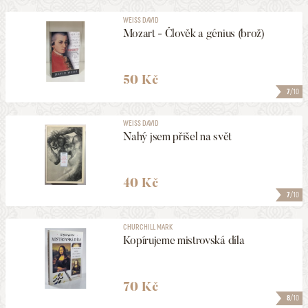
WEISS DAVID
Mozart - Člověk a génius (brož)
50 Kč
7
/10
WEISS DAVID
Nahý jsem přišel na svět
40 Kč
7
/10
CHURCHILL MARK
Kopírujeme mistrovská díla
70 Kč
8
/10