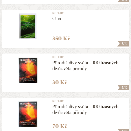
KOLEKTIV
Čína
350 Kč
9
/10
KOLEKTIV
Přírodní divy světa - 100 úžasných
divů světa přírody
30 Kč
7
/10
KOLEKTIV
Přírodní divy světa - 100 úžasných
divů světa přírody
70 Kč