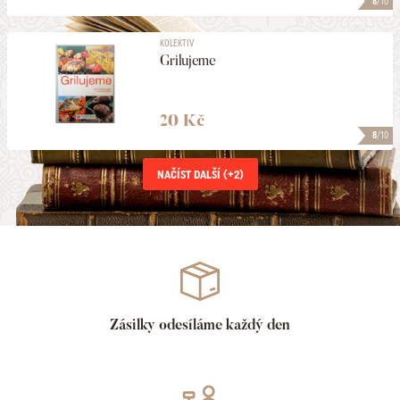
8
/10
KOLEKTIV
Grilujeme
20 Kč
8
/10
NAČÍST DALŠÍ (+
2
)
Zásilky odesíláme každý den