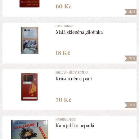
60 Kč
8
/10
BASS EDUARD
Malá skleněná gilotinka
18 Kč
7
/10
KUKLOVÁ - JÍŠOVÁ BOŽENA
Krásná němá paní
70 Kč
7
/10
MARHOUL ALOIS
Kam jablko nepadá