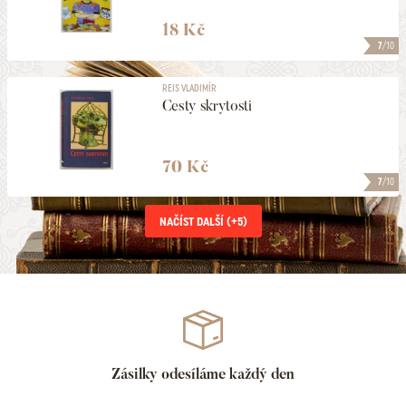
18 Kč
7
/10
REIS VLADIMÍR
Cesty skrytosti
70 Kč
7
/10
NAČÍST DALŠÍ (+
5
)
Zásilky odesíláme každý den