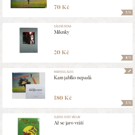
70 Kč
7
/10
GÁLOVÁ IRENA
Milenky
20 Kč
8
/10
MARHOUL ALOIS
Kam jablko nepadá
180 Kč
7
/10
SLÁDEK JOSEF VÁCLAV
Až se jaro vrátí