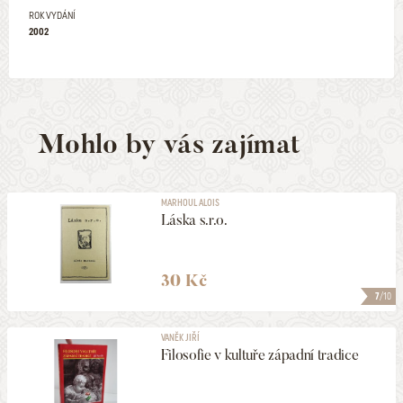
ROK VYDÁNÍ
2002
Mohlo by vás zajímat
MARHOUL ALOIS
Láska s.r.o.
30 Kč
7
/10
VANĚK JIŘÍ
Filosofie v kultuře západní tradice