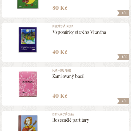
80 Kč
8
/10
PISKAČOVÁ IRENA
Vzpomínky starého Vltavína
40 Kč
8
/10
MARHOUL ALOIS
Zamilovaný bacil
40 Kč
7
/10
KITTNAROVÁ OLGA
Rozeznělé partitury