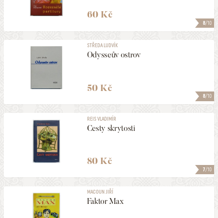
60 Kč
8
/10
STŘEDA LUDVÍK
Odysseův ostrov
50 Kč
8
/10
REIS VLADIMÍR
Cesty skrytosti
80 Kč
7
/10
MACOUN JIŘÍ
Faktor Max