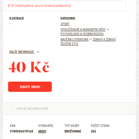
8/10 (Velmi pěkné, pouze drobná poškození)
ILUSTRACE
KATEGORIE
-
SPORT
SPOLEČENSKÉ A HUMANITNÍ VĚDY
->
PSYCHOLOGIE A OSOBNÍ ROZVOJ
NAUČNÁ LITERATURA
->
ZDRAVÍ A ZDRAVÍ
ŽIVOTNÍ STYL
DALŠÍ INFORMACE
40 Kč
KOUPIT KNIHU
PRO MĚ NEZOBRAZOVAT
EAN
VYDAVATEL
TYP VAZBY
POČET STRAN
9788086078168
ARSCI
BROŽOVANÁ
265