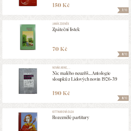
150 Kč
7
/10
JANÍK ZDENĚK
Zpáteční lístek
70 Kč
8
/10
NOVÁK ARNE, ...
Nic malého neuzříš...Antologie
sloupků z Lidových novin 1926-39
190 Kč
8
/10
KITTNAROVÁ OLGA
Rozeznělé partitury