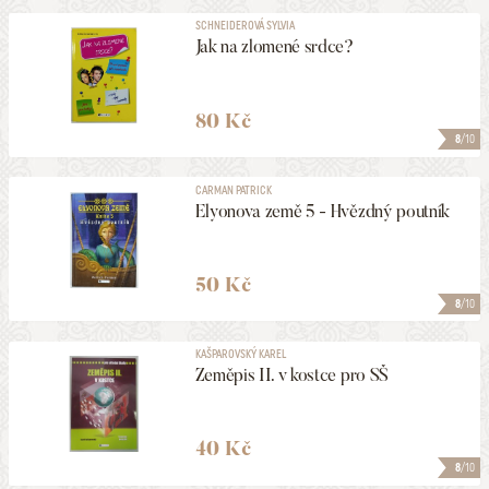
SCHNEIDEROVÁ SYLVIA
Jak na zlomené srdce?
80 Kč
8
/10
CARMAN PATRICK
Elyonova země 5 - Hvězdný poutník
50 Kč
8
/10
KAŠPAROVSKÝ KAREL
Zeměpis II. v kostce pro SŠ
40 Kč
8
/10