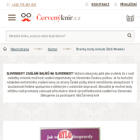
+420 775 281 837
REGISTRACE
PŘIHLÁŠENÍ
Hlavní strana
Humor
Branky, body, bobule (Bob Wowke)
SLOVENSKO!!! ZASÍLÁNÍ BALÍKŮ NA SLOVENSKO!!!
Vážení zákazníci, jistě jste si všimli, že z naší
nabídky zmizela možnost zaslání objednávky na Slovensko Českou poštou. Je to bohužel
následek extrémního zvýšení ceny ze strany České pošty, které nemůžeme akceptovat. V
současnosti řešíme spolupráci s některým z ostatních dopravců. Aktuálně je možné tedy
většinu naší produkce zakoupit přes Aukro, které zprostředkovává zasílání na Slovensko.
Děkujeme za pochopení. Váš Červený knír