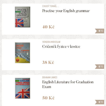
CHUDÝ TOMÁŠ, ...
Practise your English grammar
40 Kč
8
/10
VONDRA MIROSLAV
Cvičení k fyzice v kostce
38 Kč
8
/10
BRANAM JAMES
English Literature for Graduation
Exam
50 Kč
8
/10