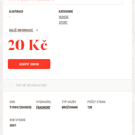
ILUSTRACE
KATEGORIE
-
HUMOR
SPORT
DALŠÍ INFORMACE
20 Kč
KOUPIT KNIHU
PRO MĚ NEZOBRAZOVAT
EAN
VYDAVATEL
TYP VAZBY
POČET STRAN
9788072005055
FRAGMENT
BROŽOVANÁ
128
ROK VYDÁNÍ
2001