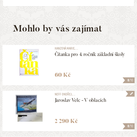
Mohlo by vás zajímat
HANZOVÁ MARIE, ...
Čítanka pro 4. ročník základní školy
60 Kč
8
/10
NEFF ONDŘEJ, ...
Jaroslav Velc - V oblacích
2 290 Kč
8
/10