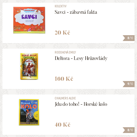
KOLEKTIV
Savci - zábavná fakta
20 Kč
8
/10
RODDAOVÁ EMILY
Deltora - Lesy Hrůzovlády
160 Kč
9
/10
CHALMERS ALDIE
Jdu do toho! - Horské kolo
40 Kč
8
/10