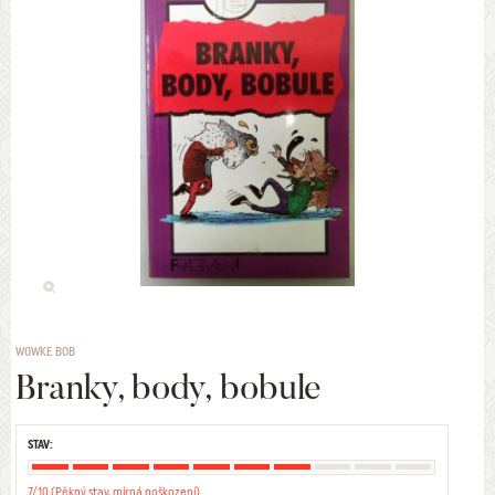
WOWKE BOB
Branky, body, bobule
STAV:
7/10 (Pěkný stav, mírná poškození)