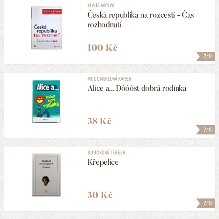
KLAUS VÁCLAV
Česká republika na rozcestí - Čas
rozhodnutí
100 Kč
7
/10
MCCOMBIEOVÁ KAREN
Alice a... Dóóóst dobrá rodinka
38 Kč
7
/10
BOUČKOVÁ TEREZA
Křepelice
30 Kč
7
/10