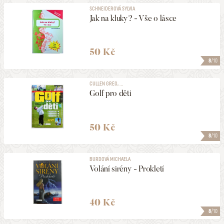
SCHNEIDEROVÁ SYLVIA
Jak na kluky? - Vše o lásce
50 Kč
8
/10
CULLEN GREG, ...
Golf pro děti
50 Kč
8
/10
BURDOVÁ MICHAELA
Volání sirény - Prokletí
40 Kč
8
/10