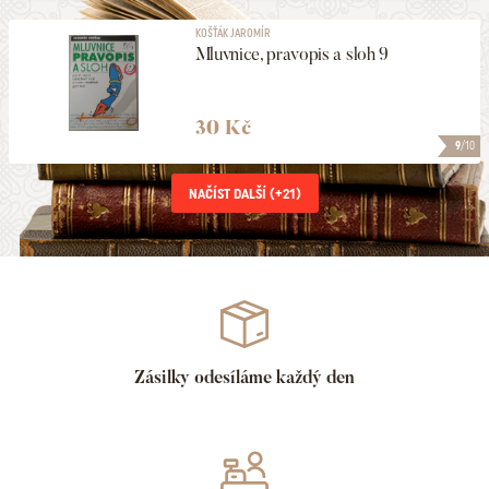
KOŠŤÁK JAROMÍR
Mluvnice, pravopis a sloh 9
30 Kč
9
/10
NAČÍST DALŠÍ (+
21
)
Zásilky odesíláme každý den