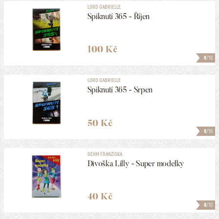
LORD GABRIELLE
Spiknutí 365 - Říjen
100 Kč
8
/10
LORD GABRIELLE
Spiknutí 365 - Srpen
50 Kč
8
/10
GEHM FRANZISKA
Divoška Lilly - Super modelky
40 Kč
8
/10