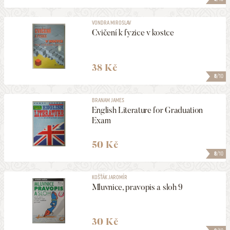
VONDRA MIROSLAV
Cvičení k fyzice v kostce
38 Kč
8
/10
BRANAM JAMES
English Literature for Graduation
Exam
50 Kč
8
/10
KOŠŤÁK JAROMÍR
Mluvnice, pravopis a sloh 9
30 Kč