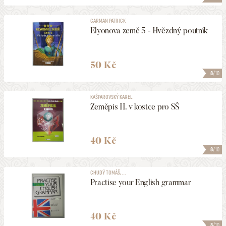
CARMAN PATRICK
Elyonova země 5 - Hvězdný poutník
50 Kč
8
/10
KAŠPAROVSKÝ KAREL
Zeměpis II. v kostce pro SŠ
40 Kč
8
/10
CHUDÝ TOMÁŠ, ...
Practise your English grammar
40 Kč
8
/10