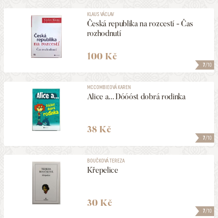
KLAUS VÁCLAV
Česká republika na rozcestí - Čas
rozhodnutí
100 Kč
7
/10
MCCOMBIEOVÁ KAREN
Alice a... Dóóóst dobrá rodinka
38 Kč
7
/10
BOUČKOVÁ TEREZA
Křepelice
30 Kč
7
/10