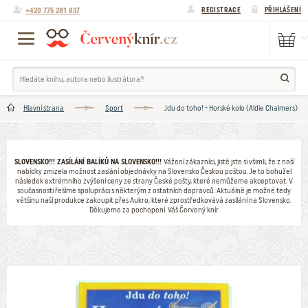
+420 775 281 837
REGISTRACE
PŘIHLÁŠENÍ
Hlavní strana
Sport
Jdu do toho! - Horské kolo (Aldie Chalmers)
SLOVENSKO!!! ZASÍLÁNÍ BALÍKŮ NA SLOVENSKO!!!
Vážení zákazníci, jistě jste si všimli, že z naší
nabídky zmizela možnost zaslání objednávky na Slovensko Českou poštou. Je to bohužel
následek extrémního zvýšení ceny ze strany České pošty, které nemůžeme akceptovat. V
současnosti řešíme spolupráci s některým z ostatních dopravců. Aktuálně je možné tedy
většinu naší produkce zakoupit přes Aukro, které zprostředkovává zasílání na Slovensko.
Děkujeme za pochopení. Váš Červený knír