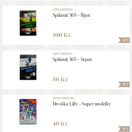
LORD GABRIELLE
Spiknutí 365 - Říjen
100 Kč
8
/10
LORD GABRIELLE
Spiknutí 365 - Srpen
50 Kč
8
/10
GEHM FRANZISKA
Divoška Lilly - Super modelky
40 Kč
8
/10