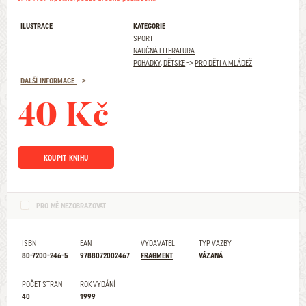
ILUSTRACE
KATEGORIE
-
SPORT
NAUČNÁ LITERATURA
POHÁDKY, DĚTSKÉ
->
PRO DĚTI A MLÁDEŽ
DALŠÍ INFORMACE
40 Kč
KOUPIT KNIHU
PRO MĚ NEZOBRAZOVAT
ISBN
EAN
VYDAVATEL
TYP VAZBY
80-7200-246-5
9788072002467
FRAGMENT
VÁZANÁ
POČET STRAN
ROK VYDÁNÍ
40
1999