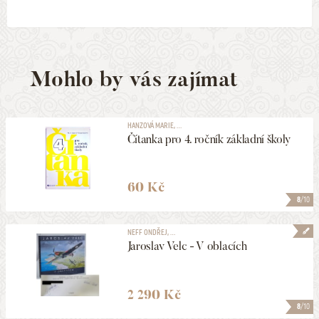
Mohlo by vás zajímat
HANZOVÁ MARIE, ...
Čítanka pro 4. ročník základní školy
60 Kč
8
/10
NEFF ONDŘEJ, ...
Jaroslav Velc - V oblacích
2 290 Kč
8
/10