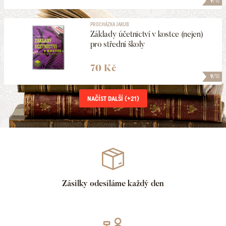
9
/10
PROCHÁZKA JAKUB
Základy účetnictví v kostce (nejen)
pro střední školy
70 Kč
9
/10
NAČÍST DALŠÍ (+
21
)
Zásilky odesíláme každý den