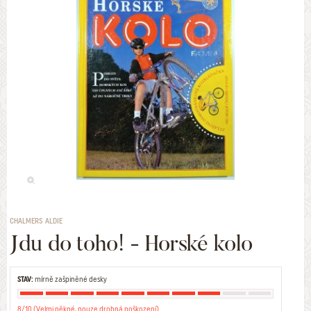
CHALMERS ALDIE
Jdu do toho! - Horské kolo
STAV:
mírně zašpiněné desky
8/10 (Velmi pěkné, pouze drobná poškození)