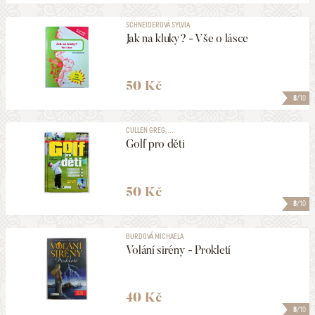
SCHNEIDEROVÁ SYLVIA
Jak na kluky? - Vše o lásce
50 Kč
8
/10
CULLEN GREG, ...
Golf pro děti
50 Kč
8
/10
BURDOVÁ MICHAELA
Volání sirény - Prokletí
40 Kč
8
/10