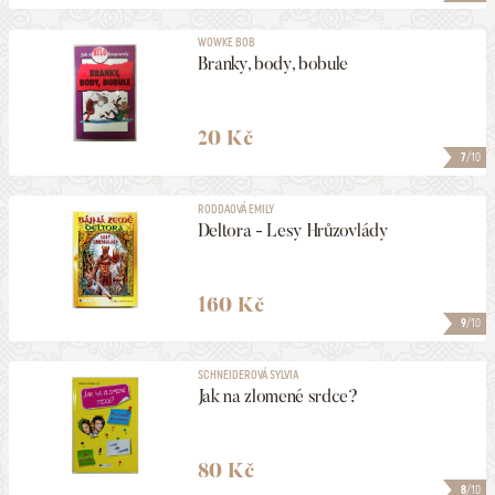
WOWKE BOB
Branky, body, bobule
20 Kč
7
/10
RODDAOVÁ EMILY
Deltora - Lesy Hrůzovlády
160 Kč
9
/10
SCHNEIDEROVÁ SYLVIA
Jak na zlomené srdce?
80 Kč
8
/10