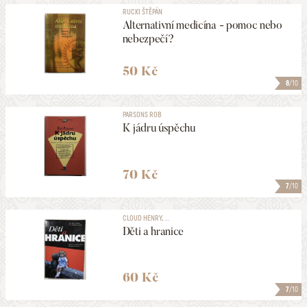
RUCKI ŠTĚPÁN
Alternativní medicína - pomoc nebo
nebezpečí?
50 Kč
8
/10
PARSONS ROB
K jádru úspěchu
70 Kč
7
/10
CLOUD HENRY, ...
Děti a hranice
60 Kč
7
/10