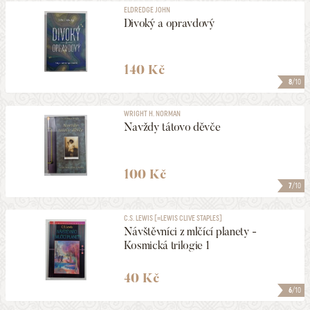
ELDREDGE JOHN
Divoký a opravdový
140 Kč
8
/10
WRIGHT H. NORMAN
Navždy tátovo děvče
100 Kč
7
/10
C.S. LEWIS [=LEWIS CLIVE STAPLES]
Návštěvníci z mlčící planety -
Kosmická trilogie 1
40 Kč
6
/10