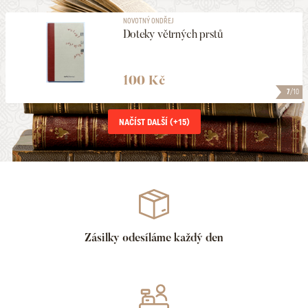
NOVOTNÝ ONDŘEJ
Doteky větrných prstů
100 Kč
7
/10
NAČÍST DALŠÍ (+
15
)
Zásilky odesíláme každý den