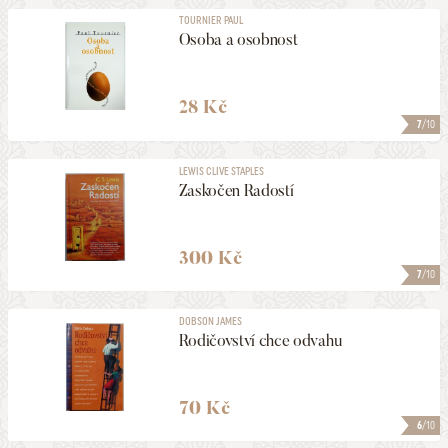
TOURNIER PAUL
Osoba a osobnost
28 Kč
7
/10
LEWIS CLIVE STAPLES
Zaskočen Radostí
300 Kč
7
/10
DOBSON JAMES
Rodičovství chce odvahu
70 Kč
6
/10