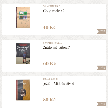
SCHAEFFER EDITH
Co je rodina?
40 Kč
7
/10
CAMPBELL ROSS, ...
Znáte mě vůbec?
60 Kč
7
/10
POLLOCK JOHN
Ježíš - Mistrův život
80 Kč
7
/10