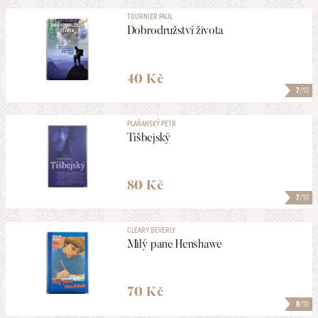
TOURNIER PAUL
Dobrodružství života
40 Kč
7
/10
PLAŇANSKÝ PETR
Tišbejský
80 Kč
7
/10
CLEARY BEVERLY
Milý pane Henshawe
70 Kč
8
/10