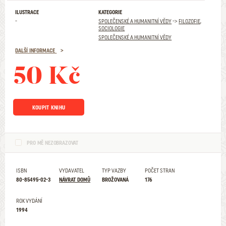
ILUSTRACE
KATEGORIE
-
SPOLEČENSKÉ A HUMANITNÍ VĚDY
->
FILOZOFIE,
SOCIOLOGIE
SPOLEČENSKÉ A HUMANITNÍ VĚDY
DALŠÍ INFORMACE
50 Kč
KOUPIT KNIHU
PRO MĚ NEZOBRAZOVAT
ISBN
VYDAVATEL
TYP VAZBY
POČET STRAN
80-85495-02-3
NÁVRAT DOMŮ
BROŽOVANÁ
176
ROK VYDÁNÍ
1994