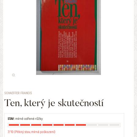
SCHAEFFER FRANCIS
Ten, který je skutečností
STAV:
mírně odřené růžky
7/10 (Pěkný stav, mírná poškození)