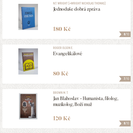
N.T. WRIGHT [=WRIGHT NICHOLAS THOMAS]
Jednoduše dobrá zpráva
180 Kč
8
/10
ROGER OLSON E.
Evangelikálové
80 Kč
7
/10
BROWN M. T.
Jan Blahoslav - Humanista, filolog,
muzikolog, Boží muž
120 Kč
8
/10