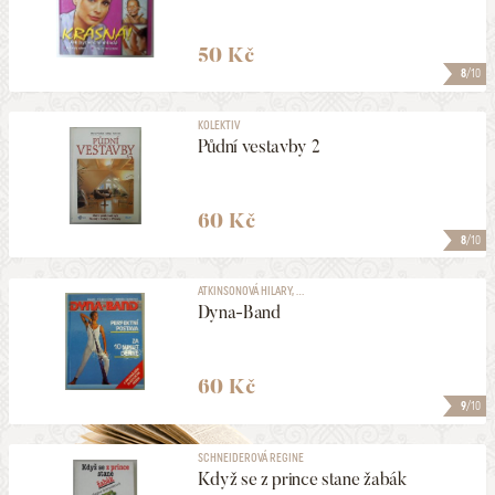
50 Kč
8
/10
KOLEKTIV
Půdní vestavby 2
60 Kč
8
/10
ATKINSONOVÁ HILARY, ...
Dyna-Band
60 Kč
9
/10
SCHNEIDEROVÁ REGINE
Když se z prince stane žabák