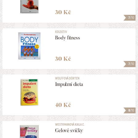
30 Kč
7
/10
KOLEKTIV
Body fitness
30 Kč
7
/10
WOLFFOVÁ DÖRTEN
Impulzní dieta
40 Kč
8
/10
WESTRMANOVÁ KAILA C.
Gelové svíčky