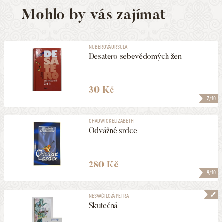
Mohlo by vás zajímat
NUBEROVÁ URSULA
Desatero sebevědomých žen
30 Kč
7
/10
CHADWICK ELIZABETH
Odvážné srdce
280 Kč
9
/10
NESVAČILOVÁ PETRA
Skutečná