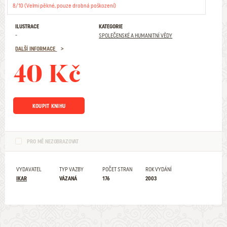
8/10 (Velmi pěkné, pouze drobná poškození)
ILUSTRACE
KATEGORIE
-
SPOLEČENSKÉ A HUMANITNÍ VĚDY
DALŠÍ INFORMACE
40 Kč
KOUPIT KNIHU
PRO MĚ NEZOBRAZOVAT
VYDAVATEL
TYP VAZBY
POČET STRAN
ROK VYDÁNÍ
IKAR
VÁZANÁ
176
2003