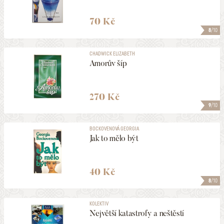
70 Kč
8
/10
CHADWICK ELIZABETH
Amorův šíp
270 Kč
9
/10
BOCKOVENOVÁ GEORGIA
Jak to mělo být
40 Kč
8
/10
KOLEKTIV
Největší katastrofy a neštěstí