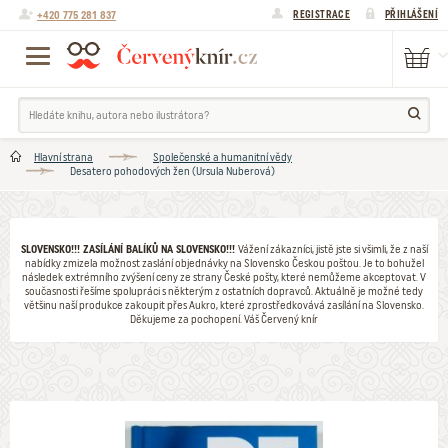
+420 775 281 837
REGISTRACE
PŘIHLÁŠENÍ
Hlavní strana
Společenské a humanitní vědy
Desatero pohodových žen (Ursula Nuberová)
SLOVENSKO!!! ZASÍLÁNÍ BALÍKŮ NA SLOVENSKO!!!
Vážení zákazníci, jistě jste si všimli, že z naší
nabídky zmizela možnost zaslání objednávky na Slovensko Českou poštou. Je to bohužel
následek extrémního zvýšení ceny ze strany České pošty, které nemůžeme akceptovat. V
současnosti řešíme spolupráci s některým z ostatních dopravců. Aktuálně je možné tedy
většinu naší produkce zakoupit přes Aukro, které zprostředkovává zasílání na Slovensko.
Děkujeme za pochopení. Váš Červený knír