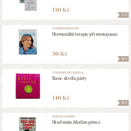
130 Kč
7
/10
STOPPARDOVÁ MIRIAM
Hormonální terapie při menopauze
30 Kč
8
/10
SCHINHARLOVÁ CORNELIA, ...
Basic skvělá párty
140 Kč
8
/10
KUBELKA SUSANNA
Hrad mám, hledám prince