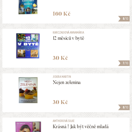
160 Kč
8
/10
KARCZAGIOVÁ ANNAMÁRIA
12 měsíců v bytě
30 Kč
7
/10
JISKRA MARTIN
Nejen zelenina
30 Kč
8
/10
AMTHOROVÁ SILKE
Krásná ! Jak být věčně mladá