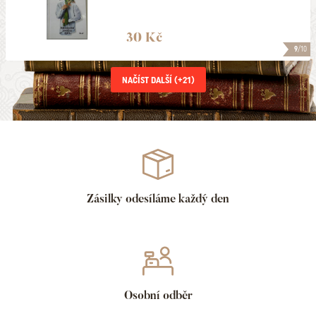
30 Kč
9
/10
NAČÍST DALŠÍ (+
21
)
Zásilky odesíláme každý den
Osobní odběr