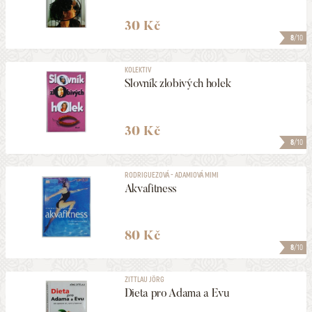
30 Kč
8
/10
KOLEKTIV
Slovník zlobivých holek
30 Kč
8
/10
RODRIGUEZOVÁ - ADAMIOVÁ MIMI
Akvafitness
80 Kč
8
/10
ZITTLAU JÖRG
Dieta pro Adama a Evu