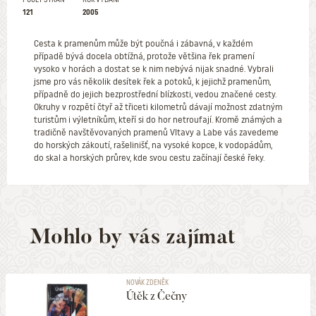
121
2005
Cesta k pramenům může být poučná i zábavná, v každém
případě bývá docela obtížná, protože většina řek pramení
vysoko v horách a dostat se k nim nebývá nijak snadné. Vybrali
jsme pro vás několik desítek řek a potoků, k jejichž pramenům,
případně do jejich bezprostřední blízkosti, vedou značené cesty.
Okruhy v rozpětí čtyř až třiceti kilometrů dávají možnost zdatným
turistům i výletníkům, kteří si do hor netroufají. Kromě známých a
tradičně navštěvovaných pramenů Vltavy a Labe vás zavedeme
do horských zákoutí, rašelinišť, na vysoké kopce, k vodopádům,
do skal a horských průrev, kde svou cestu začínají české řeky.
Mohlo by vás zajímat
NOVÁK ZDENĚK
Útěk z Čečny