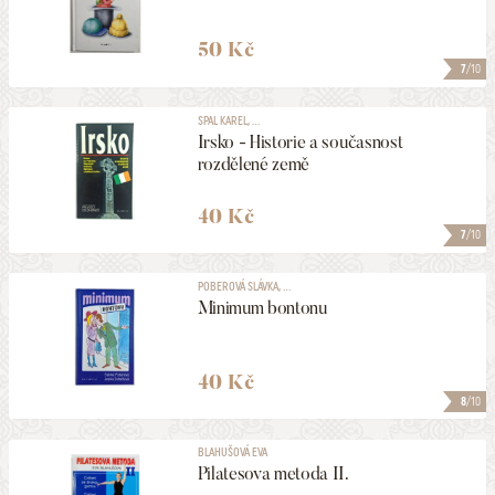
50 Kč
7
/10
SPAL KAREL, ...
Irsko - Historie a současnost
rozdělené země
40 Kč
7
/10
POBEROVÁ SLÁVKA, ...
Minimum bontonu
40 Kč
8
/10
BLAHUŠOVÁ EVA
Pilatesova metoda II.