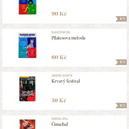
90 Kč
8
/10
BLAHUŠOVÁ EVA
Pilatesova metoda
60 Kč
8
/10
JARDINE QUINTIN
Krvavý festival
30 Kč
8
/10
RANDALL WILL
Čmuchal