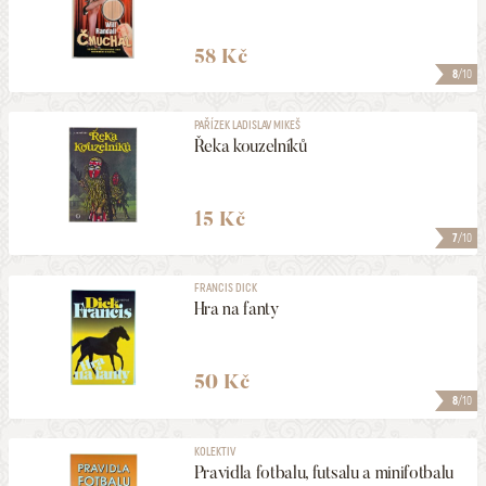
58 Kč
8
/10
PAŘÍZEK LADISLAV MIKEŠ
Řeka kouzelníků
15 Kč
7
/10
FRANCIS DICK
Hra na fanty
50 Kč
8
/10
KOLEKTIV
Pravidla fotbalu, futsalu a minifotbalu