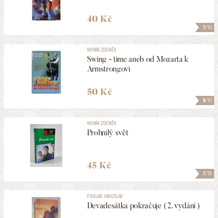
40 Kč
7
/10
NOVÁK ZDENĚK
Swing - time aneb od Mozarta k
Armstrongovi
50 Kč
8
/10
NOVÁK ZDENĚK
Prohnilý svět
45 Kč
7
/10
FOGLAR JAROSLAV
Devadesátka pokračuje ( 2. vydání )