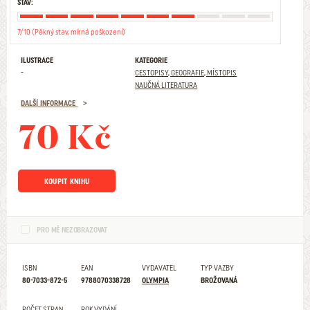
STAV:
7/10 (Pěkný stav, mírná poškození)
ILUSTRACE
KATEGORIE
-
CESTOPISY, GEOGRAFIE, MÍSTOPIS
NAUČNÁ LITERATURA
DALŠÍ INFORMACE
70 Kč
KOUPIT KNIHU
PRO MĚ NEZOBRAZOVAT
ISBN
EAN
VYDAVATEL
TYP VAZBY
80-7033-872-5
9788070338728
OLYMPIA
BROŽOVANÁ
POČET STRAN
ROK VYDÁNÍ