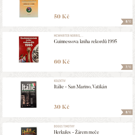
50 Kč
8
/10
MCWHIRTER NORRIS, ...
Guinnessova kniha rekordů 1995
60 Kč
7
/10
KOLEKTIV
Itálie - San Marino, Vatikán
30 Kč
8
/10
BOGGS TIMOTHY
Herkules - Žárem meče