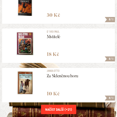
30 Kč
8
/10
D´IVOI PAUL
Mstitelé
18 Kč
8
/10
JANKA OTTO
Za Skleněnou horu
10 Kč
8
/10
NAČÍST DALŠÍ (+
21
)