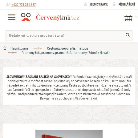
+420 775 281 837
REGISTRACE
PŘIHLÁŠENÍ
Hlavní strana
Cestopisy, geografie, místopis
Prameny řek, prameny, prameniště, horní toky (Zdeněk Novák)
SLOVENSKO!!! ZASÍLÁNÍ BALÍKŮ NA SLOVENSKO!!!
Vážení zákazníci, jistě jste si všimli, že z naší
nabídky zmizela možnost zaslání objednávky na Slovensko Českou poštou. Je to bohužel
následek extrémního zvýšení ceny ze strany České pošty, které nemůžeme akceptovat. V
současnosti řešíme spolupráci s některým z ostatních dopravců. Aktuálně je možné tedy
většinu naší produkce zakoupit přes Aukro, které zprostředkovává zasílání na Slovensko.
Děkujeme za pochopení. Váš Červený knír