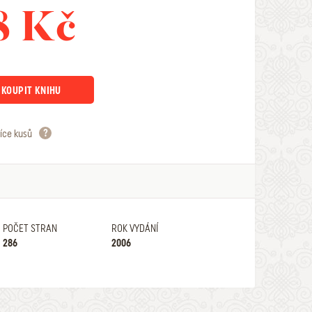
8 Kč
KOUPIT KNIHU
íce kusů
POČET STRAN
ROK VYDÁNÍ
286
2006