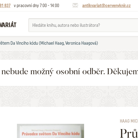
81 837
v pracovní dny 7:00 - 14:00
antikvariat@cervenyknir.cz
VARIÁT
ětem Da Vinciho kódu (Michael Haag, Veronica Haagová)
6 nebude možný osobní odběr. Děkuje
HAAG MIC
Prů