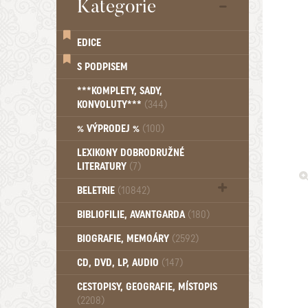
Kategorie
EDICE
S PODPISEM
***KOMPLETY, SADY,
KONVOLUTY***
(344)
% VÝPRODEJ %
(100)
LEXIKONY DOBRODRUŽNÉ
LITERATURY
(7)
BELETRIE
(10842)
Beletrie - Historická (1388)
BIBLIOFILIE, AVANTGARDA
(180)
Beletrie - Humoristické (501)
BIOGRAFIE, MEMOÁRY
(2592)
Beletrie - Povídky (1758)
Beletrie - Thrillery, krimi (1179)
CD, DVD, LP, AUDIO
(147)
Beletrie - Válečné romány (489)
Beletrie - Ženské a dívčí romány
CESTOPISY, GEOGRAFIE, MÍSTOPIS
(2208)
(1522)