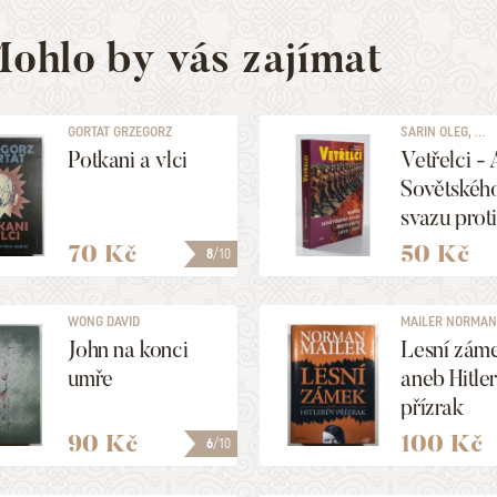
ohlo by vás zajímat
GORTAT GRZEGORZ
SARIN OLEG, ...
Potkani a vlci
Vetřelci -
Sovětskéh
svazu proti
1919-1989
70 Kč
50 Kč
8
/10
WONG DAVID
MAILER NORMA
John na konci
Lesní zám
umře
aneb Hitle
přízrak
90 Kč
100 Kč
6
/10