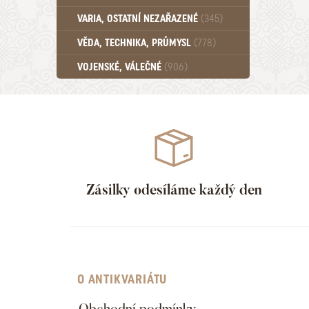
Učebnice - SŠ (789)
VARIA, OSTATNÍ NEZAŘAZENÉ
(345)
Učebnice - VŠ (259)
Učebnice - ZŠ (556)
VĚDA, TECHNIKA, PRŮMYSL
(778)
Učebnice - Ostatní (499)
VOJENSKÉ, VÁLEČNÉ
(906)
Zásilky odesíláme každý den
O ANTIKVARIÁTU