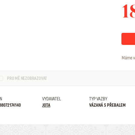
1
Máme v
PRO MĚ NEZOBRAZOVAT
N
VYDAVATEL
TYP VAZBY
88072174140
JOTA
VÁZANÁ S PŘEBALEM