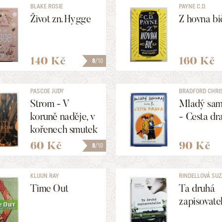
BLAKE ROSIE
PAYNE C.D.
Život zn. Hygge
Z hovna bi
140 Kč
160 Kč
8
/10
PASCOE JUDY
BRADFORD CHRI
Strom - V
Mladý sam
koruně naděje, v
- Cesta dr
kořenech smutek
60 Kč
90 Kč
8
/10
KLUUN RAY
RINDELLOVÁ SU
Time Out
Ta druhá
zapisovate