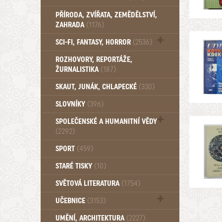
PŘÍRODA, ZVÍŘATA, ZEMĚDĚLSTVÍ,
ZAHRADA
(1176)
SCI-FI, FANTASY, HORROR
(2536)
UFO (14)
ROZHOVORY, REPORTÁŽE,
ŽURNALISTIKA
(187)
SKAUT, JUNÁK, CHLAPECKÉ
(330)
SLOVNÍKY
(396)
SPOLEČENSKÉ A HUMANITNÍ VĚDY
(2292)
Pedagogika (191)
SPORT
(459)
Filozofie, sociologie (859)
STARÉ TISKY
(10)
Psychologie a osobní rozvoj (761)
SVĚTOVÁ LITERATURA
(1754)
UČEBNICE
(3153)
Učebnice - Jazykové (1297)
UMĚNÍ, ARCHITEKTURA
(2227)