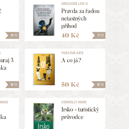
GRESHOVÁ LOIS H.
č
Pravda za řadou
netastných
příhod
Lemonyho
40 Kč
9
/10
7
/10
Snicketa
S
FIGESOVÁ KATE
uraj 3
A co já?
aka
50 Kč
8
/10
8
/10
ZANNE
CONNOLLY MARK
Irsko - turistický
lka
průvodce