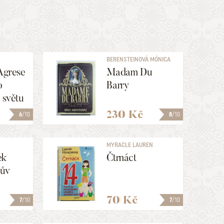
BERENSTEINOVÁ MÓNICA
 Agrese
Madam Du
o
Barry
 světu
230 Kč
6
/10
8
/10
N
MYRACLE LAUREN
ek
Čtrnáct
rův
70 Kč
7
/10
7
/10