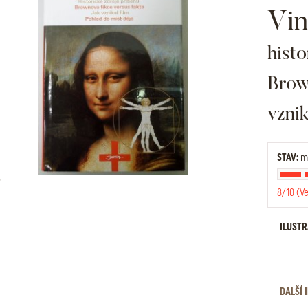
Vin
histo
Brown
vznik
STAV:
mí
8/10 (V
ILUST
-
DALŠÍ