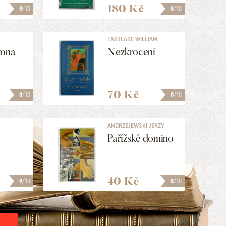
180 Kč
8
/10
8
/10
EASTLAKE WILLIAM
kona
Nezkrocení
70 Kč
8
/10
8
/10
ANDRZEJEWSKI JERZY
Pařížské domino
40 Kč
9
/10
8
/10