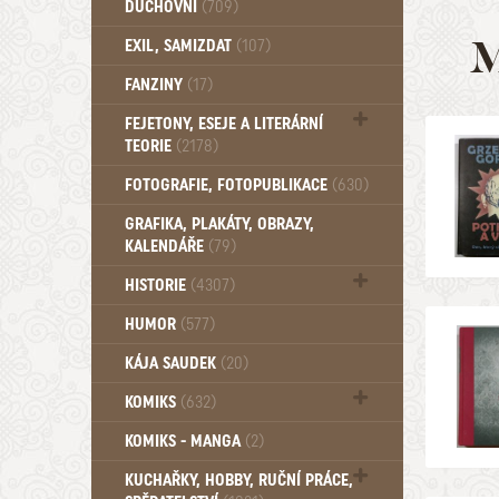
DUCHOVNÍ
(709)
Okultismus (110)
M
EXIL, SAMIZDAT
(107)
Záhady (105)
FANZINY
(17)
FEJETONY, ESEJE A LITERÁRNÍ
TEORIE
(2178)
Citáty, aforismy, snáře, přísloví,
FOTOGRAFIE, FOTOPUBLIKACE
(630)
afirmace (106)
GRAFIKA, PLAKÁTY, OBRAZY,
KALENDÁŘE
(79)
HISTORIE
(4307)
Mytologie, Mýty, Báje, Pověsti (203)
HUMOR
(577)
KÁJA SAUDEK
(20)
KOMIKS
(632)
Komiks - Čtyřlístek (234)
KOMIKS - MANGA
(2)
Komiks - Ostatní (180)
KUCHAŘKY, HOBBY, RUČNÍ PRÁCE,