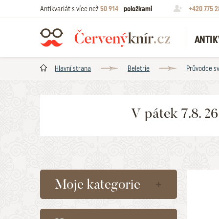
Antikvariát s více než
50 914
položkami
+420 775 2
ANTIK
Hlavní strana
Beletrie
Průvodce sv
V pátek 7.8. 2
Moje kategorie