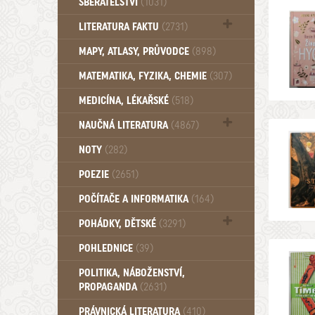
SBĚRATELSTVÍ
(1031)
Dům a byt (102)
LITERATURA FAKTU
(2731)
Katalogy (503)
MAPY, ATLASY, PRŮVODCE
(898)
MATEMATIKA, FYZIKA, CHEMIE
(307)
MEDICÍNA, LÉKAŘSKÉ
(518)
NAUČNÁ LITERATURA
(4867)
Zdraví a zdraví životní styl (510)
NOTY
(282)
POEZIE
(2651)
POČÍTAČE A INFORMATIKA
(164)
POHÁDKY, DĚTSKÉ
(3291)
Pro děti a mládež (2887)
POHLEDNICE
(39)
Pohádky, Dětské - Do roku 1948 (175)
POLITIKA, NÁBOŽENSTVÍ,
Pohádky, Dětské - Od roku 1949 (257)
PROPAGANDA
(2631)
PRÁVNICKÁ LITERATURA
(410)