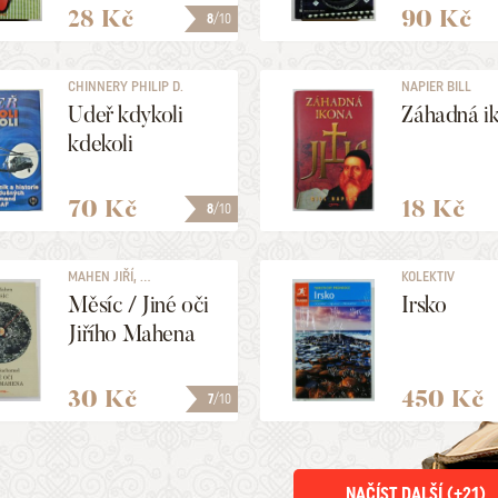
28 Kč
90 Kč
8
/10
CHINNERY PHILIP D.
NAPIER BILL
Udeř kdykoli
Záhadná i
kdekoli
70 Kč
18 Kč
8
/10
MAHEN JIŘÍ, ...
KOLEKTIV
Měsíc / Jiné oči
Irsko
Jiřího Mahena
30 Kč
450 Kč
7
/10
NAČÍST DALŠÍ (+
21
)