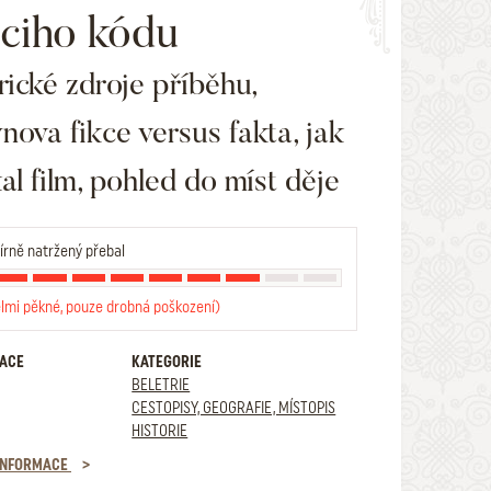
ciho kódu
rické zdroje příběhu,
ova fikce versus fakta, jak
al film, pohled do míst děje
rně natržený přebal
elmi pěkné, pouze drobná poškození)
RACE
KATEGORIE
BELETRIE
CESTOPISY, GEOGRAFIE, MÍSTOPIS
HISTORIE
 INFORMACE