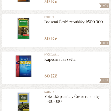
30 Kč
9
/10
KOLEKTIV
Podzemí České republiky 1:500 000
30 Kč
8
/10
PTÁČEK JAN, ...
Kapesní atlas světa
80 Kč
7
/10
KOLEKTIV
Vojenské památky České republiky
1:500 000