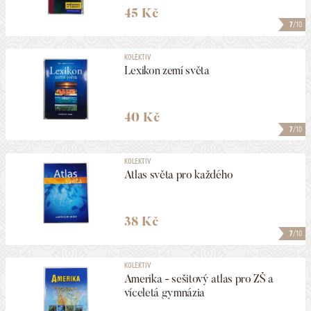
45 Kč
7
/10
KOLEKTIV
Lexikon zemí světa
40 Kč
7
/10
KOLEKTIV
Atlas světa pro každého
38 Kč
7
/10
KOLEKTIV
Amerika - sešitový atlas pro ZŠ a
víceletá gymnázia