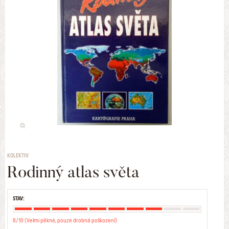
KOLEKTIV
Rodinný atlas světa
STAV:
8/10 (Velmi pěkné, pouze drobná poškození)