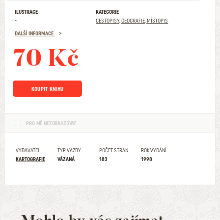
ILUSTRACE
KATEGORIE
-
CESTOPISY, GEOGRAFIE, MÍSTOPIS
DALŠÍ INFORMACE
70 Kč
KOUPIT KNIHU
PRO MĚ NEZOBRAZOVAT
VYDAVATEL
TYP VAZBY
POČET STRAN
ROK VYDÁNÍ
KARTOGRAFIE
VÁZANÁ
183
1998