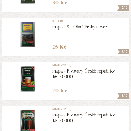
30 Kč
7
/10
KOLEKTIV
mapa - 8 - Okolí Prahy sever
25 Kč
9
/10
NOVOTNÝ PETR, ...
mapa - Pivovary České republiky
1:500 000
70 Kč
8
/10
NOVOTNÝ PETR, ...
mapa - Pivovary České republiky
1:500 000