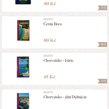
40 Kč
7
/10
KOLEKTIV
Černá Hora
50 Kč
8
/10
KOLEKTIV
Chorvatsko - Istrie
45 Kč
7
/10
KOLEKTIV
Chorvatsko - jižní Dalmácie