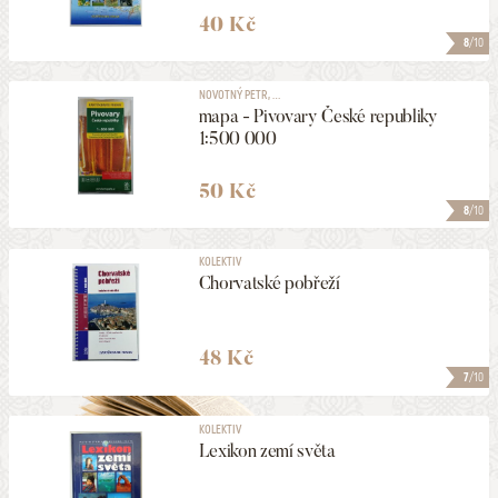
40 Kč
8
/10
NOVOTNÝ PETR, ...
mapa - Pivovary České republiky
1:500 000
50 Kč
8
/10
KOLEKTIV
Chorvatské pobřeží
48 Kč
7
/10
KOLEKTIV
Lexikon zemí světa