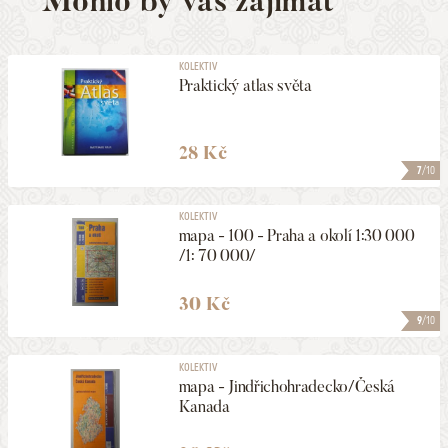
Mohlo by vás zajímat
KOLEKTIV
Praktický atlas světa
28 Kč
7
/10
KOLEKTIV
mapa - 100 - Praha a okolí 1:30 000
/1: 70 000/
30 Kč
9
/10
KOLEKTIV
mapa - Jindřichohradecko/Česká
Kanada