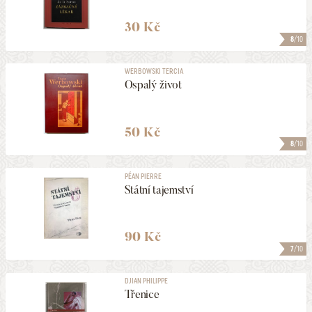
30 Kč
8
/10
WERBOWSKI TERCIA
Ospalý život
50 Kč
8
/10
PÉAN PIERRE
Státní tajemství
90 Kč
7
/10
DJIAN PHILIPPE
Třenice