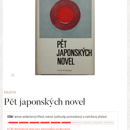
KOLEKTIV
Pět japonských novel
STAV:
lehce sešikmený hřbet; mírně zažloutlý, pomačkaný a natržený přebal
6/10 (Průměrný stav, bez výrazného poškození)