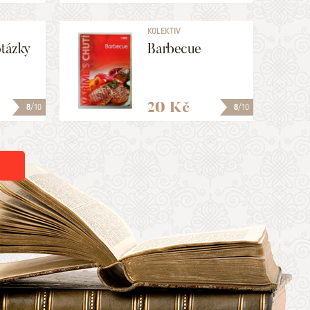
KOLEKTIV
otázky
Barbecue
20 Kč
8
/10
8
/10