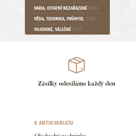
Učebnice - SŠ (789)
VARIA, OSTATNÍ NEZAŘAZENÉ
(345)
Učebnice - VŠ (259)
Učebnice - ZŠ (556)
VĚDA, TECHNIKA, PRŮMYSL
(778)
Učebnice - Ostatní (499)
VOJENSKÉ, VÁLEČNÉ
(907)
Zásilky odesíláme každý den
O ANTIKVARIÁTU