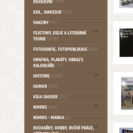
DUCHOVNÍ
(709)
Okultismus (110)
EXIL, SAMIZDAT
(107)
Záhady (105)
FANZINY
(17)
FEJETONY, ESEJE A LITERÁRNÍ
TEORIE
(2178)
Citáty, aforismy, snáře, přísloví,
FOTOGRAFIE, FOTOPUBLIKACE
(630)
afirmace (106)
GRAFIKA, PLAKÁTY, OBRAZY,
KALENDÁŘE
(79)
HISTORIE
(4308)
Mytologie, Mýty, Báje, Pověsti (203)
HUMOR
(577)
KÁJA SAUDEK
(21)
KOMIKS
(632)
Komiks - Čtyřlístek (234)
KOMIKS - MANGA
(2)
Komiks - Ostatní (180)
KUCHAŘKY, HOBBY, RUČNÍ PRÁCE,