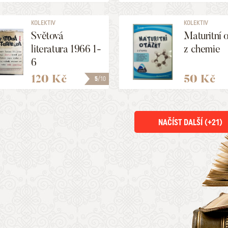
KOLEKTIV
KOLEKTIV
Světová
Maturitní 
literatura 1966 1-
z chemie
6
120 Kč
50 Kč
5
/10
NAČÍST DALŠÍ (+
21
)