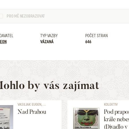
PRO MĚ NEZOBRAZOVAT
DAVATEL
TYP VAZBY
POČET STRAN
EON
VÁZANÁ
646
ohlo by vás zajímat
VASILIAK EUGEN, ...
KOLEKTIV
Nad Prahou
Pod prapo
krále nebe
(Divadlo v 