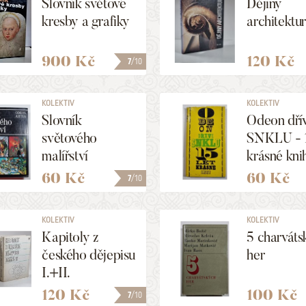
Slovník světové
Dějiny
kresby a grafiky
architektu
900 Kč
120 Kč
7
/10
KOLEKTIV
KOLEKTIV
Slovník
Odeon dří
světového
SNKLU - 1
malířství
krásné kni
60 Kč
60 Kč
7
/10
KOLEKTIV
KOLEKTIV
Kapitoly z
5 charváts
českého dějepisu
her
I.+II.
120 Kč
100 Kč
7
/10