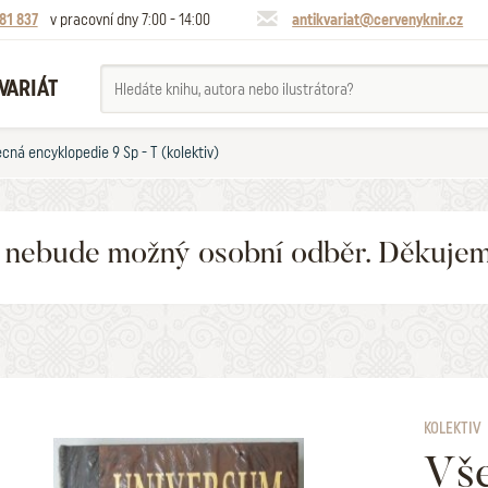
81 837
v pracovní dny 7:00 - 14:00
antikvariat@cervenyknir.cz
VARIÁT
cná encyklopedie 9 Sp - T (kolektiv)
6 nebude možný osobní odběr. Děkuje
KOLEKTIV
Vš