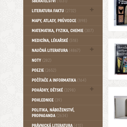
SBĚRATELSTVÍ
(1031)
Dům a byt (102)
LITERATURA FAKTU
(2732)
Katalogy (503)
MAPY, ATLASY, PRŮVODCE
(898)
MATEMATIKA, FYZIKA, CHEMIE
(307)
MEDICÍNA, LÉKAŘSKÉ
(518)
NAUČNÁ LITERATURA
(4867)
Zdraví a zdraví životní styl (510)
NOTY
(282)
POEZIE
(2652)
POČÍTAČE A INFORMATIKA
(164)
POHÁDKY, DĚTSKÉ
(3298)
Pro děti a mládež (2894)
POHLEDNICE
(39)
Pohádky, Dětské - Do roku 1948 (176)
POLITIKA, NÁBOŽENSTVÍ,
Pohádky, Dětské - Od roku 1949 (257)
PROPAGANDA
(2634)
PRÁVNICKÁ LITERATURA
(410)