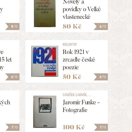
Novely a
ry
povídky o Velké
vlastenecké
válce
80 Kč
8
/10
6
/10
KOLEKTIV
ve
Rok 1921 v
5 let
zrcadle české
hy
poezie
50 Kč
6
/10
6
/10
SOUČEK LUDVÍK, ...
kých
Jaromír Funke -
Fotografie
100 Kč
7
/10
7
/10