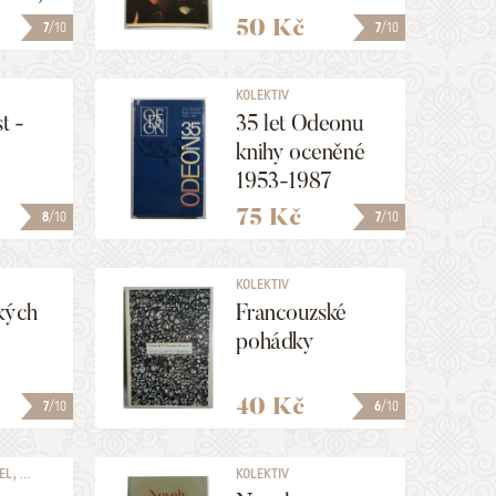
50 Kč
7
/10
7
/10
KOLEKTIV
t -
35 let Odeonu
knihy oceněné
1953-1987
v
75 Kč
8
/10
7
/10
emích
KOLEKTIV
kých
Francouzské
pohádky
40 Kč
7
/10
6
/10
, ...
KOLEKTIV