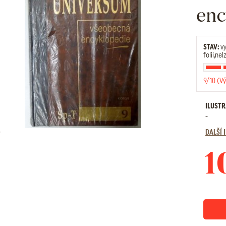
enc
STAV:
vy
folii,ne
9/10 (Vý
ILUST
-
DALŠÍ
1