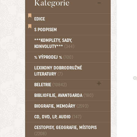
Kategorie
EDICE
S PODPISEM
***KOMPLETY, SADY,
KONVOLUTY***
(344)
% VÝPRODEJ %
(100)
LEXIKONY DOBRODRUŽNÉ
LITERATURY
(7)
BELETRIE
(10842)
Beletrie - Historická (1388)
BIBLIOFILIE, AVANTGARDA
(180)
Beletrie - Humoristické (501)
BIOGRAFIE, MEMOÁRY
(2593)
Beletrie - Povídky (1758)
Beletrie - Thrillery, krimi (1179)
CD, DVD, LP, AUDIO
(147)
Beletrie - Válečné romány (489)
Beletrie - Ženské a dívčí romány
CESTOPISY, GEOGRAFIE, MÍSTOPIS
(2208)
(1522)