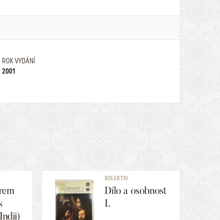
ROK VYDÁNÍ
2001
KOLEKTIV
rem
Dílo a osobnost
s
I.
Indii)