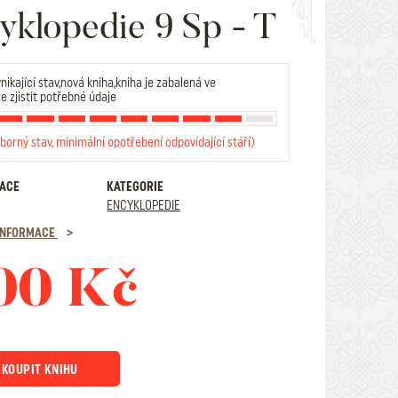
yklopedie 9 Sp - T
nikající stav,nová kniha,kniha je zabalená ve
lze zjistit potřebné údaje
borný stav, minimální opotřebení odpovídající stáří)
RACE
KATEGORIE
ENCYKLOPEDIE
 INFORMACE
00 Kč
KOUPIT KNIHU