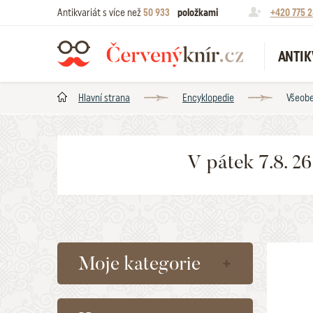
Antikvariát s více než
50 933
položkami
+420 775 2
ANTIK
Hlavní strana
Encyklopedie
Všeobe
V pátek 7.8. 2
Moje kategorie