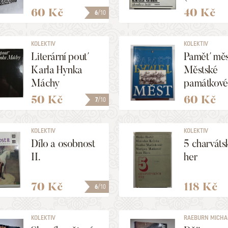
60 Kč
40 Kč
6
/10
KOLEKTIV
KOLEKTIV
Literární pouť
Paměť měs
Karla Hynka
Městské
Máchy
památkové
rezervace 
50 Kč
60 Kč
7
/10
českých z
KOLEKTIV
KOLEKTIV
Dílo a osobnost
5 charváts
II.
her
70 Kč
118 Kč
6
/10
KOLEKTIV
RAEBURN MICHAEL