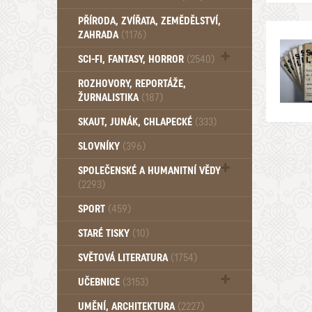
PŘÍRODA, ZVÍŘATA, ZEMĚDĚLSTVÍ,
ZAHRADA
(1176)
SCI-FI, FANTASY, HORROR
(2540)
UFO (14)
ROZHOVORY, REPORTÁŽE,
ŽURNALISTIKA
(187)
SKAUT, JUNÁK, CHLAPECKÉ
(333)
SLOVNÍKY
(396)
SPOLEČENSKÉ A HUMANITNÍ VĚDY
(2293)
Pedagogika (191)
SPORT
(459)
Filozofie, sociologie (859)
STARÉ TISKY
(10)
Psychologie a osobní rozvoj (761)
SVĚTOVÁ LITERATURA
(1754)
UČEBNICE
(3153)
Učebnice - Jazykové (1297)
UMĚNÍ, ARCHITEKTURA
(2227)