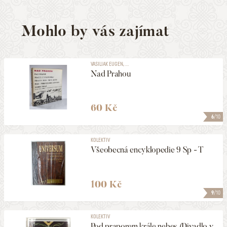
Mohlo by vás zajímat
VASILIAK EUGEN, ...
Nad Prahou
60 Kč
6
/10
KOLEKTIV
Všeobecná encyklopedie 9 Sp - T
100 Kč
9
/10
KOLEKTIV
Pod praporem krále nebes (Divadlo v