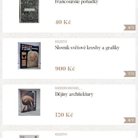
Francouzské pohádky
40 Kč
6
/10
KOLEKTIV
Slovník světové kresby a grafiky
900 Kč
7
/10
RAEBURN MICHAEL, ...
Dějiny architektury
120 Kč
8
/10
KOLEKTIV