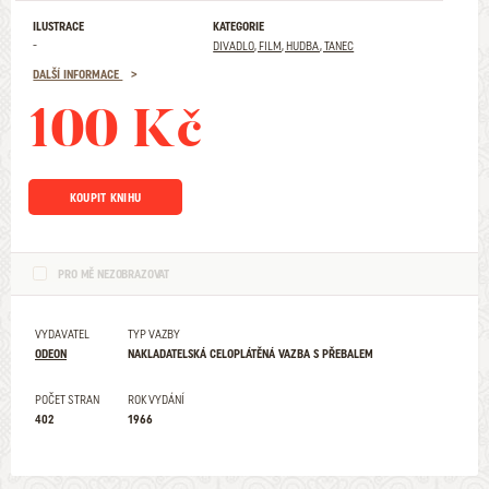
ILUSTRACE
KATEGORIE
-
DIVADLO, FILM, HUDBA, TANEC
DALŠÍ INFORMACE
100 Kč
KOUPIT KNIHU
PRO MĚ NEZOBRAZOVAT
VYDAVATEL
TYP VAZBY
ODEON
NAKLADATELSKÁ CELOPLÁTĚNÁ VAZBA S PŘEBALEM
POČET STRAN
ROK VYDÁNÍ
402
1966