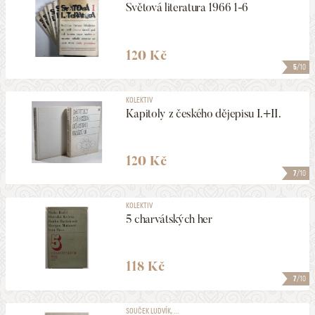
Světová literatura 1966 1-6
120 Kč
5
/10
KOLEKTIV
Kapitoly z českého dějepisu I.+II.
120 Kč
7
/10
KOLEKTIV
5 charvátských her
118 Kč
7
/10
SOUČEK LUDVÍK, ...