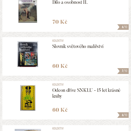
Dílo a osobnost II.
70 Kč
6
/10
KOLEKTIV
Slovník světového malířství
60 Kč
7
/10
KOLEKTIV
Odeon dříve SNKLU - 15 let krásné
knihy
60 Kč
6
/10
KOLEKTIV