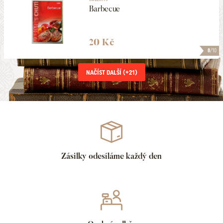
Barbecue
20 Kč
8
/10
NAČÍST DALŠÍ (+
21
)
Zásilky odesíláme každý den