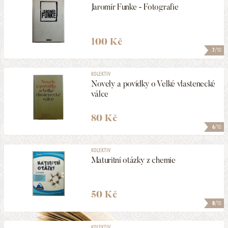
Jaromír Funke - Fotografie
100 Kč
7
/10
KOLEKTIV
Novely a povídky o Velké vlastenecké
válce
80 Kč
6
/10
KOLEKTIV
Maturitní otázky z chemie
50 Kč
8
/10
KOLEKTIV