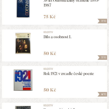
35 let Odeonu knihy oceněné 1953-
1987
75 Kč
7
/10
KOLEKTIV
Dílo a osobnost I.
50 Kč
7
/10
KOLEKTIV
Rok 1921 v zrcadle české poezie
50 Kč
6
/10
KOLEKTIV