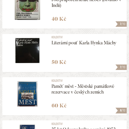
Indii)
40 Kč
7
/10
KOLEKTIV
Literární pouť Karla Hynka Máchy
50 Kč
7
/10
KOLEKTIV
Paměť měst - Městské památkové
rezervace v českých zemích
60 Kč
8
/10
KOLEKTIV