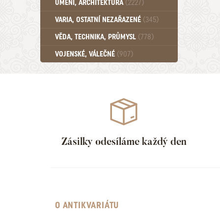
UMĚNÍ, ARCHITEKTURA
(2227)
Učebnice - SŠ (789)
VARIA, OSTATNÍ NEZAŘAZENÉ
(345)
Učebnice - VŠ (259)
Učebnice - ZŠ (556)
VĚDA, TECHNIKA, PRŮMYSL
(778)
Učebnice - Ostatní (499)
VOJENSKÉ, VÁLEČNÉ
(907)
Zásilky odesíláme každý den
O ANTIKVARIÁTU