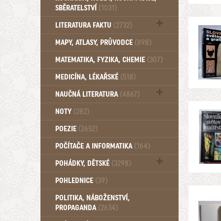
SBĚRATELSTVÍ
(1031)
Dům a byt (102)
LITERATURA FAKTU
(2732)
Katalogy (503)
MAPY, ATLASY, PRŮVODCE
(898)
MATEMATIKA, FYZIKA, CHEMIE
(307)
MEDICÍNA, LÉKAŘSKÉ
(518)
NAUČNÁ LITERATURA
(4867)
Zdraví a zdraví životní styl (510)
NOTY
(282)
POEZIE
(2652)
POČÍTAČE A INFORMATIKA
(164)
POHÁDKY, DĚTSKÉ
(3298)
Pro děti a mládež (2894)
POHLEDNICE
(39)
Pohádky, Dětské - Do roku 1948 (176)
POLITIKA, NÁBOŽENSTVÍ,
Pohádky, Dětské - Od roku 1949 (257)
PROPAGANDA
(2634)