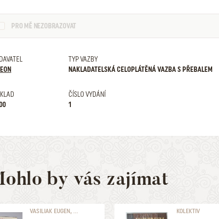
PRO MĚ NEZOBRAZOVAT
DAVATEL
TYP VAZBY
EON
NAKLADATELSKÁ CELOPLÁTĚNÁ VAZBA S PŘEBALEM
KLAD
ČÍSLO VYDÁNÍ
00
1
ohlo by vás zajímat
VASILIAK EUGEN, ...
KOLEKTIV