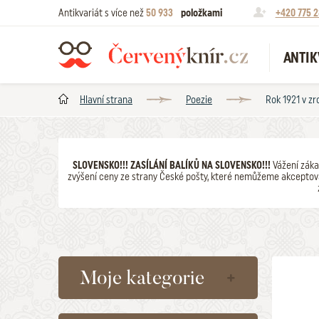
Antikvariát s více než
50 933
položkami
+420 775 2
ANTIK
Hlavní strana
Poezie
Rok 1921 v zr
SLOVENSKO!!! ZASÍLÁNÍ BALÍKŮ NA SLOVENSKO!!!
Vážení záka
zvýšení ceny ze strany České pošty, které nemůžeme akceptova
Moje kategorie