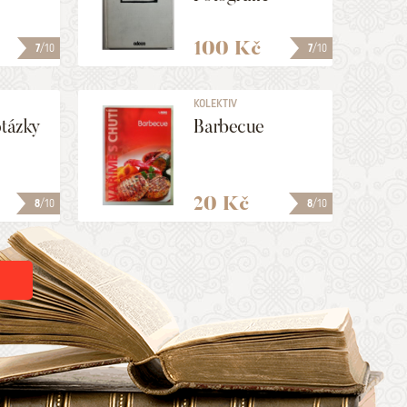
100 Kč
7
/10
7
/10
KOLEKTIV
otázky
Barbecue
20 Kč
8
/10
8
/10