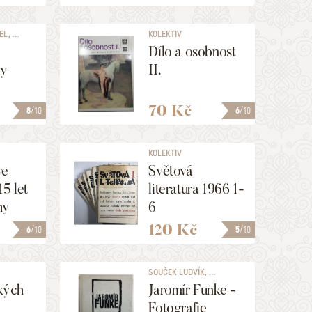
, ...
KOLEKTIV
Dílo a osobnost
ry
II.
70 Kč
8
/10
6
/10
KOLEKTIV
ve
Světová
5 let
literatura 1966 1-
hy
6
120 Kč
6
/10
5
/10
SOUČEK LUDVÍK, ...
kých
Jaromír Funke -
Fotografie