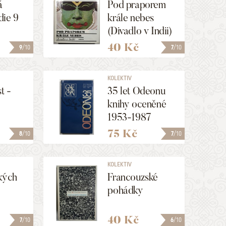
á
Pod praporem
die 9
krále nebes
(Divadlo v Indii)
40 Kč
9
/10
7
/10
KOLEKTIV
t -
35 let Odeonu
knihy oceněné
1953-1987
v
75 Kč
8
/10
7
/10
emích
KOLEKTIV
kých
Francouzské
pohádky
40 Kč
7
/10
6
/10