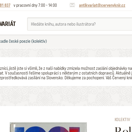
81 837
v pracovní dny 7:00 - 14:00
antikvariat@cervenyknir.cz
VARIÁT
cadle české poezie (kolektiv)
zníci, jistě jste si všimli, že z naší nabídky zmizela možnost zaslání objednávk
t. V současnosti řešíme spolupráci s některým z ostatních dopravců. Aktuálně j
zprostředkovává zasílání na Slovensko. Děkujeme za pochopení. Váš Červený kní
KOLEKTIV
Rok