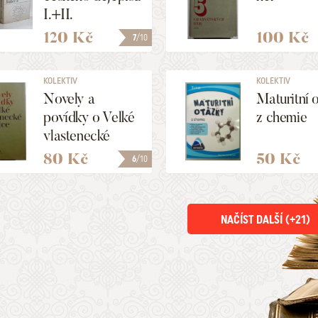
I.+II.
120 Kč
100 Kč
7
/10
KOLEKTIV
KOLEKTIV
Novely a
Maturitní 
povídky o Velké
z chemie
vlastenecké
válce
80 Kč
50 Kč
6
/10
NAČÍST DALŠÍ (+
21
)