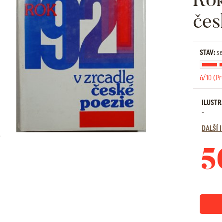
čes
STAV:
se
6/10 (P
ILUST
-
DALŠÍ
5