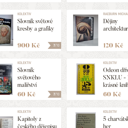
KOLEKTIV
RAEBURN MICHAEL
Slovník světové
Dějiny
kresby a grafiky
architektu
900 Kč
120 Kč
7
/10
KOLEKTIV
KOLEKTIV
Slovník
Odeon dří
světového
SNKLU - 1
malířství
krásné kni
60 Kč
60 Kč
7
/10
KOLEKTIV
KOLEKTIV
Kapitoly z
5 charváts
českého dějepisu
her