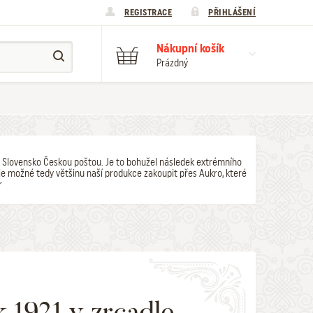
REGISTRACE
PŘIHLÁŠENÍ
Nákupní košík
Prázdný
y na Slovensko Českou poštou. Je to bohužel následek extrémního
e možné tedy většinu naší produkce zakoupit přes Aukro, které
r
 1921 v zrcadle