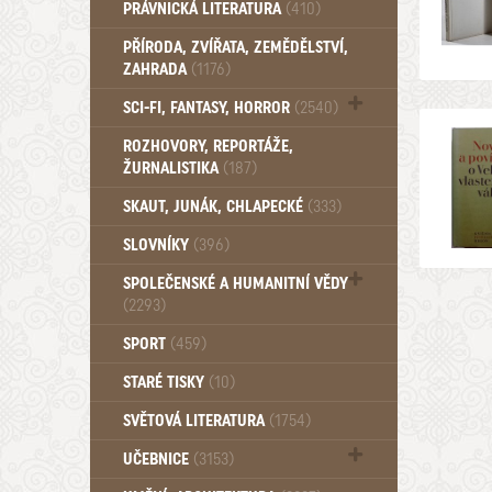
PRÁVNICKÁ LITERATURA
(410)
PŘÍRODA, ZVÍŘATA, ZEMĚDĚLSTVÍ,
ZAHRADA
(1176)
SCI-FI, FANTASY, HORROR
(2540)
UFO (14)
ROZHOVORY, REPORTÁŽE,
ŽURNALISTIKA
(187)
SKAUT, JUNÁK, CHLAPECKÉ
(333)
SLOVNÍKY
(396)
SPOLEČENSKÉ A HUMANITNÍ VĚDY
(2293)
Pedagogika (191)
SPORT
(459)
Filozofie, sociologie (859)
STARÉ TISKY
(10)
Psychologie a osobní rozvoj (761)
SVĚTOVÁ LITERATURA
(1754)
UČEBNICE
(3153)
Učebnice - Jazykové (1297)