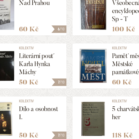
Nad Prahou
Všeobecn
encyklope
Sp - T
60 Kč
100 Kč
6
/10
KOLEKTIV
KOLEKTIV
Literární pouť
Paměť měs
Karla Hynka
Městské
Máchy
památkové
rezervace 
50 Kč
60 Kč
7
/10
českých z
KOLEKTIV
KOLEKTIV
Dílo a osobnost
5 charváts
I.
her
50 Kč
118 Kč
7
/10