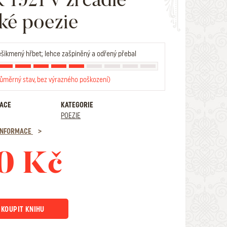
ké poezie
šikmený hřbet; lehce zašpiněný a odřený přebal
růměrný stav, bez výrazného poškození)
RACE
KATEGORIE
POEZIE
 INFORMACE
0 Kč
KOUPIT KNIHU