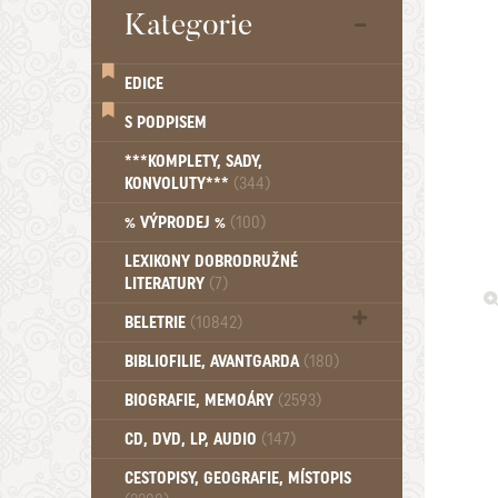
Kategorie
EDICE
S PODPISEM
***KOMPLETY, SADY,
KONVOLUTY***
(344)
% VÝPRODEJ %
(100)
LEXIKONY DOBRODRUŽNÉ
LITERATURY
(7)
BELETRIE
(10842)
Beletrie - Historická (1388)
BIBLIOFILIE, AVANTGARDA
(180)
Beletrie - Humoristické (501)
BIOGRAFIE, MEMOÁRY
(2593)
Beletrie - Povídky (1758)
Beletrie - Thrillery, krimi (1179)
CD, DVD, LP, AUDIO
(147)
Beletrie - Válečné romány (489)
Beletrie - Ženské a dívčí romány
CESTOPISY, GEOGRAFIE, MÍSTOPIS