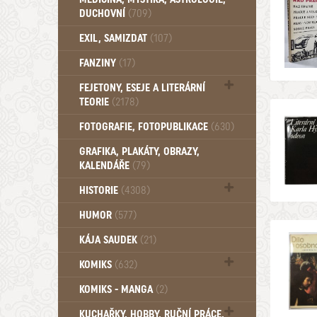
DUCHOVNÍ
(709)
Okultismus (110)
EXIL, SAMIZDAT
(107)
Záhady (105)
FANZINY
(17)
FEJETONY, ESEJE A LITERÁRNÍ
TEORIE
(2178)
Citáty, aforismy, snáře, přísloví,
FOTOGRAFIE, FOTOPUBLIKACE
(630)
afirmace (106)
GRAFIKA, PLAKÁTY, OBRAZY,
KALENDÁŘE
(79)
HISTORIE
(4308)
Mytologie, Mýty, Báje, Pověsti (203)
HUMOR
(577)
KÁJA SAUDEK
(21)
KOMIKS
(632)
Komiks - Čtyřlístek (234)
KOMIKS - MANGA
(2)
Komiks - Ostatní (180)
KUCHAŘKY, HOBBY, RUČNÍ PRÁCE,