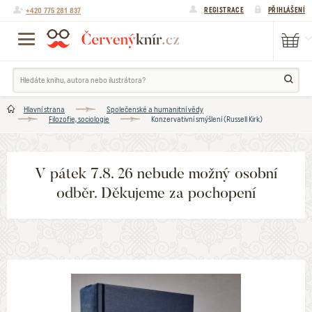
+420 775 281 837
REGISTRACE
PŘIHLÁŠENÍ
Hlavní strana
Společenské a humanitní vědy
Filozofie, sociologie
Konzervativní smýšlení (Russell Kirk)
V pátek 7.8. 26 nebude možný osobní
odběr. Děkujeme za pochopení