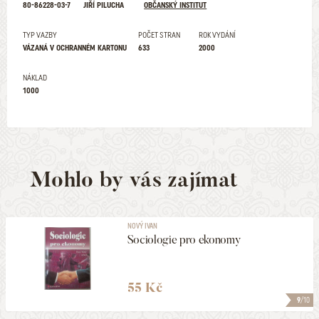
80-86228-03-7
JIŘÍ PILUCHA
OBČANSKÝ INSTITUT
TYP VAZBY
POČET STRAN
ROK VYDÁNÍ
VÁZANÁ V OCHRANNÉM KARTONU
633
2000
NÁKLAD
1000
Mohlo by vás zajímat
NOVÝ IVAN
Sociologie pro ekonomy
55 Kč
9
/10