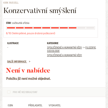
KIRK RUSSELL
Konzervativní smýšlení
STAV:
zažloutlá ořízka
8/10 (Velmi pěkné, pouze drobná poškození)
ILUSTRACE
KATEGORIE
-
SPOLEČENSKÉ A HUMANITNÍ VĚDY
->
FILOZOFIE,
SOCIOLOGIE
SPOLEČENSKÉ A HUMANITNÍ VĚDY
DALŠÍ INFORMACE
Není v nabídce
Položku již není možné objednat.
PRO MĚ NEZOBRAZOVAT
ISBN
PŘEKLADATEL
VYDAVATEL