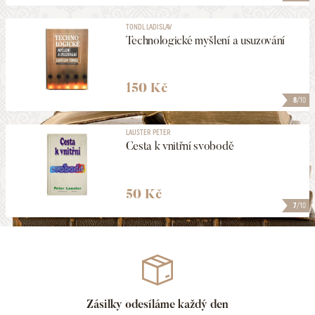
TONDL LADISLAV
Technologické myšlení a usuzování
150 Kč
8
/10
LAUSTER PETER
Cesta k vnitřní svobodě
50 Kč
7
/10
Zásilky odesíláme každý den