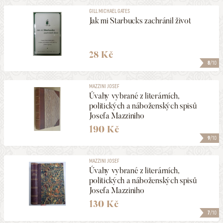
GILL MICHAEL GATES
Jak mi Starbucks zachránil život
28 Kč
8
/10
MAZZINI JOSEF
Úvahy vybrané z literárních,
politických a náboženských spisů
Josefa Mazziniho
190 Kč
9
/10
MAZZINI JOSEF
Úvahy vybrané z literárních,
politických a náboženských spisů
Josefa Mazziniho
130 Kč
7
/10