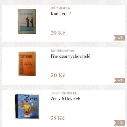
SMĚLÝ STANISLAV
Kam teď ?
20 Kč
6
/10
TRSTENJAK DAVORIN
Přirození vychovatelé
50 Kč
6
/10
LEE ANTHONY MAN-TU, ...
Zen v 10 lekcích
58 Kč
7
/10