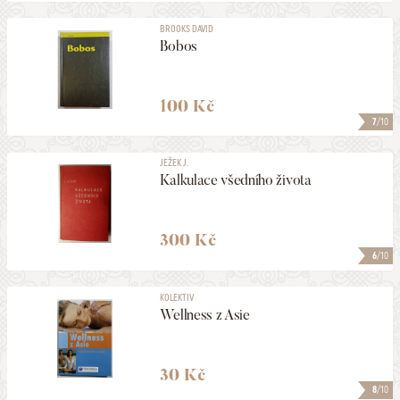
BROOKS DAVID
Bobos
100 Kč
7
/10
JEŽEK J.
Kalkulace všedního života
300 Kč
6
/10
KOLEKTIV
Wellness z Asie
30 Kč
8
/10