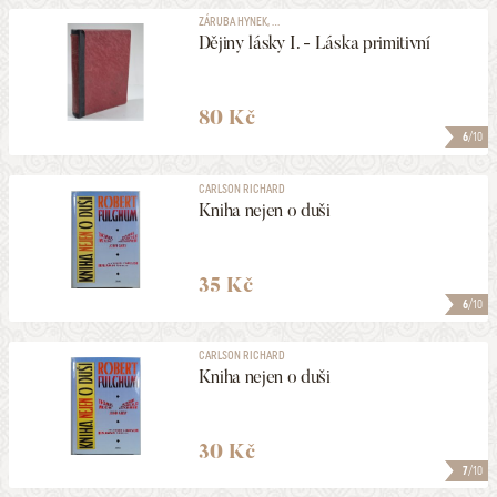
ZÁRUBA HYNEK, ...
Dějiny lásky I. - Láska primitivní
80 Kč
6
/10
CARLSON RICHARD
Kniha nejen o duši
35 Kč
6
/10
CARLSON RICHARD
Kniha nejen o duši
30 Kč
7
/10