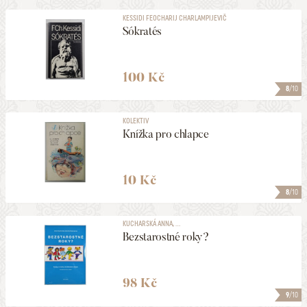
KESSIDI FEOCHARIJ CHARLAMPIJEVIČ
Sókratés
100 Kč
8
/10
KOLEKTIV
Knížka pro chlapce
10 Kč
8
/10
KUCHARSKÁ ANNA, ...
Bezstarostné roky?
98 Kč
9
/10