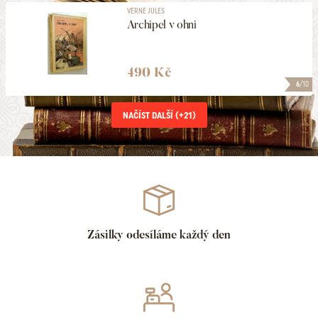
VERNE JULES
Archipel v ohni
490 Kč
6
/10
NAČÍST DALŠÍ (+
21
)
Zásilky odesíláme každý den