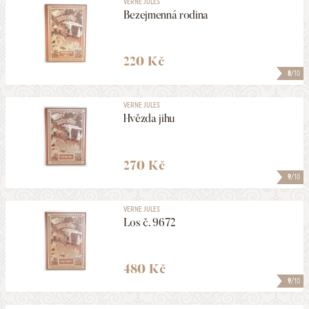
VERNE JULES
Bezejmenná rodina
220 Kč
8
/10
VERNE JULES
Hvězda jihu
270 Kč
9
/10
VERNE JULES
Los č. 9672
480 Kč
9
/10