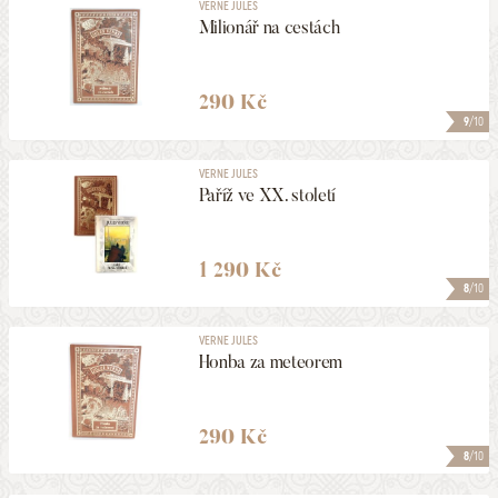
VERNE JULES
Milionář na cestách
290 Kč
9
/10
VERNE JULES
Paříž ve XX. století
1 290 Kč
8
/10
VERNE JULES
Honba za meteorem
290 Kč
8
/10