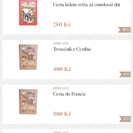
Cesta kolem světa za osmdesát dní
250 Kč
10
/10
VERNE JULES
Trosečník z Cynthie
480 Kč
9
/10
VERNE JULES
Cesta do Francie
580 Kč
9
/10
VERNE JULES