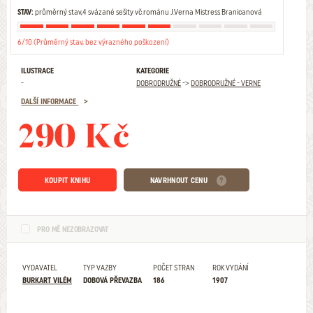
STAV:
průměrný stav,4 svázané sešity vč.románu J.Verna Mistress Branicanová
6/10 (Průměrný stav, bez výrazného poškození)
ILUSTRACE
KATEGORIE
-
DOBRODRUŽNÉ
->
DOBRODRUŽNÉ - VERNE
DALŠÍ INFORMACE
290 Kč
KOUPIT KNIHU
NAVRHNOUT CENU
PRO MĚ NEZOBRAZOVAT
VYDAVATEL
TYP VAZBY
POČET STRAN
ROK VYDÁNÍ
BURKART VILÉM
DOBOVÁ PŘEVAZBA
186
1907