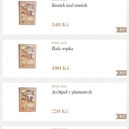
Zmatek nad zmatek
340 Kč
9
/10
VERNE JULES
Zlatá sopka
490 Kč
9
/10
VERNE JULES
Archipel v plamenech
220 Kč
8
/10