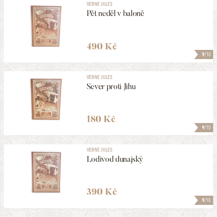
VERNE JULES
Pět neděl v baloně
490 Kč
9
/10
VERNE JULES
Sever proti Jihu
180 Kč
9
/10
VERNE JULES
Lodivod dunajský
390 Kč
9
/10