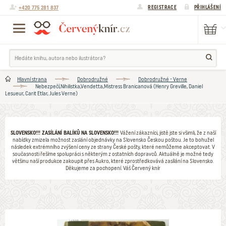
+420 775 281 837
REGISTRACE
PŘIHLÁŠENÍ
Hlavní strana
Dobrodružné
Dobrodružné - Verne
Nebezpečí,Nihilistka,Vendetta,Mistress Branicanová (Henry Greville, Daniel
Lesueur, Carit Etlar, Jules Verne)
SLOVENSKO!!! ZASÍLÁNÍ BALÍKŮ NA SLOVENSKO!!!
Vážení zákazníci, jistě jste si všimli, že z naší
nabídky zmizela možnost zaslání objednávky na Slovensko Českou poštou. Je to bohužel
následek extrémního zvýšení ceny ze strany České pošty, které nemůžeme akceptovat. V
současnosti řešíme spolupráci s některým z ostatních dopravců. Aktuálně je možné tedy
většinu naší produkce zakoupit přes Aukro, které zprostředkovává zasílání na Slovensko.
Děkujeme za pochopení. Váš Červený knír