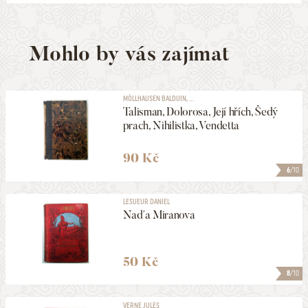
Mohlo by vás zajímat
MÖLLHAUSEN BALDUIN, ...
Talisman, Dolorosa, Její hřích, Šedý
prach, Nihilistka, Vendetta
90 Kč
6
/10
LESUEUR DANIEL
Naďa Miranova
50 Kč
8
/10
VERNE JULES