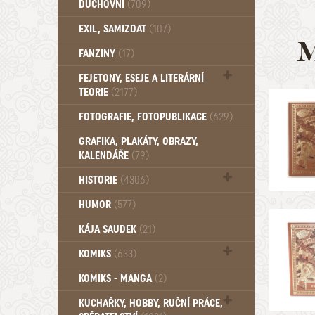
DUCHOVNÍ
(709)
Okultismus (110)
EXIL, SAMIZDAT
(107)
Záhady (105)
M
FANZINY
(17)
FEJETONY, ESEJE A LITERÁRNÍ
TEORIE
(2177)
Citáty, aforismy, snáře, přísloví,
FOTOGRAFIE, FOTOPUBLIKACE
(629)
afirmace (106)
GRAFIKA, PLAKÁTY, OBRAZY,
KALENDÁŘE
(79)
HISTORIE
(4306)
Mytologie, Mýty, Báje, Pověsti (203)
HUMOR
(577)
KÁJA SAUDEK
(21)
KOMIKS
(633)
Komiks - Čtyřlístek (233)
KOMIKS - MANGA
(2)
Komiks - Ostatní (180)
KUCHAŘKY, HOBBY, RUČNÍ PRÁCE,