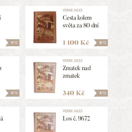
VERNE JULES
í
Cesta kolem
světa za 80 dní
1 100 Kč
9
/10
8
/10
VERNE JULES
z
Zmatek nad
zmatek
340 Kč
9
/10
9
/10
VERNE JULES
ná
Los č. 9672