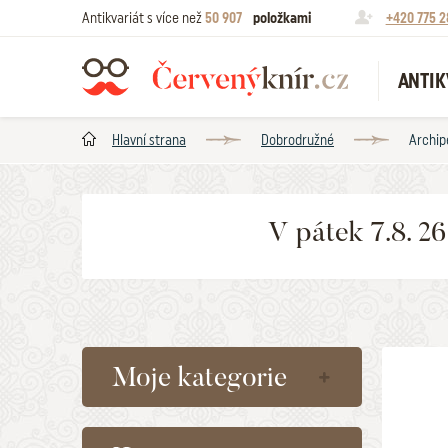
Antikvariát s více než
50 907
položkami
+420 775 2
ANTIK
Hlavní strana
Dobrodružné
Archip
V pátek 7.8. 2
Moje kategorie