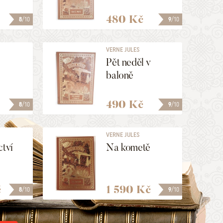
480 Kč
8
/10
9
/10
VERNE JULES
Pět neděl v
baloně
490 Kč
8
/10
9
/10
VERNE JULES
ctví
Na kometě
č
1 590 Kč
8
/10
9
/10