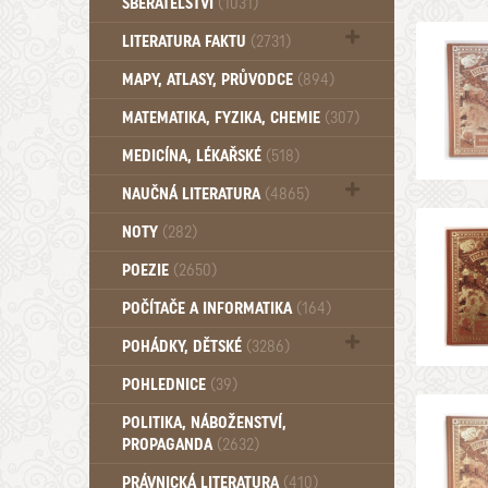
SBĚRATELSTVÍ
(1031)
Dům a byt (102)
LITERATURA FAKTU
(2731)
Katalogy (503)
MAPY, ATLASY, PRŮVODCE
(894)
MATEMATIKA, FYZIKA, CHEMIE
(307)
MEDICÍNA, LÉKAŘSKÉ
(518)
NAUČNÁ LITERATURA
(4865)
Zdraví a zdraví životní styl (510)
NOTY
(282)
POEZIE
(2650)
POČÍTAČE A INFORMATIKA
(164)
POHÁDKY, DĚTSKÉ
(3286)
Pro děti a mládež (2882)
POHLEDNICE
(39)
Pohádky, Dětské - Do roku 1948 (174)
POLITIKA, NÁBOŽENSTVÍ,
Pohádky, Dětské - Od roku 1949 (257)
PROPAGANDA
(2632)
PRÁVNICKÁ LITERATURA
(410)