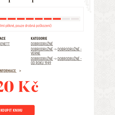
elmi pěkné, pouze drobná poškození)
RACE
KATEGORIE
BENETT
DOBRODRUŽNÉ
DOBRODRUŽNÉ
->
DOBRODRUŽNÉ -
VERNE
DOBRODRUŽNÉ
->
DOBRODRUŽNÉ -
OD ROKU 1949
 INFORMACE
20 Kč
KOUPIT KNIHU