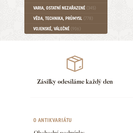
Učebnice - SŠ (789)
VARIA, OSTATNÍ NEZAŘAZENÉ
(345)
Učebnice - VŠ (259)
Učebnice - ZŠ (556)
VĚDA, TECHNIKA, PRŮMYSL
(778)
Učebnice - Ostatní (499)
VOJENSKÉ, VÁLEČNÉ
(906)
Zásilky odesíláme každý den
O ANTIKVARIÁTU