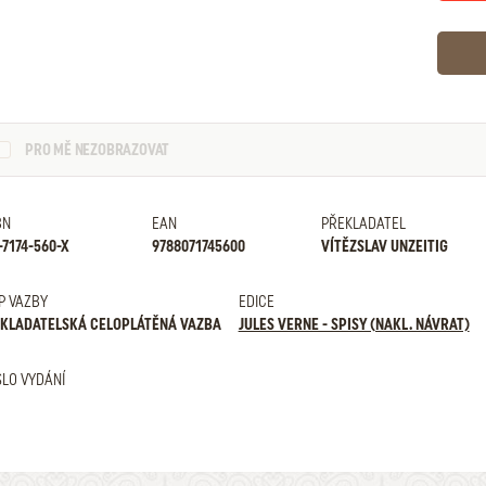
PRO MĚ NEZOBRAZOVAT
BN
EAN
PŘEKLADATEL
-7174-560-X
9788071745600
VÍTĚZSLAV UNZEITIG
P VAZBY
EDICE
KLADATELSKÁ CELOPLÁTĚNÁ VAZBA
JULES VERNE - SPISY (NAKL. NÁVRAT)
SLO VYDÁNÍ