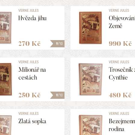
VERNE JULES
VERNE JULES
Hvězda jihu
Objevován
Země
270 Kč
990 Kč
9
/10
VERNE JULES
VERNE JULES
Milionář na
Trosečník 
cestách
Cynthie
250 Kč
480 Kč
9
/10
VERNE JULES
VERNE JULES
Zlatá sopka
Bezejmen
rodina