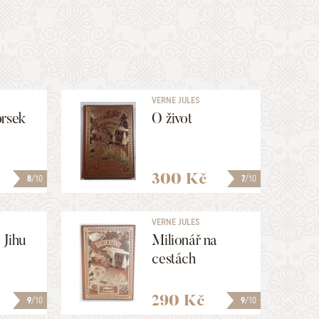
VERNE JULES
prsek
O život
300 Kč
8
/10
7
/10
VERNE JULES
 Jihu
Milionář na
cestách
290 Kč
9
/10
9
/10