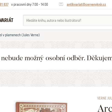
81 837
v pracovní dny 7:00 - 14:00
antikvariat@cervenyknir.cz
VARIÁT
el v plamenech (Jules Verne)
6 nebude možný osobní odběr. Děkuje
VERNE JU
Arc