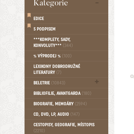
Kategorie
EDICE
S PODPISEM
***KOMPLETY, SADY,
KONVOLUTY***
(344)
% VÝPRODEJ %
(100)
LEXIKONY DOBRODRUŽNÉ
LITERATURY
(7)
BELETRIE
(10843)
Beletrie - Historická (1389)
BIBLIOFILIE, AVANTGARDA
(180)
Beletrie - Humoristické (501)
BIOGRAFIE, MEMOÁRY
(2594)
Beletrie - Povídky (1757)
Beletrie - Thrillery, krimi (1179)
CD, DVD, LP, AUDIO
(147)
Beletrie - Válečné romány (489)
Beletrie - Ženské a dívčí romány
CESTOPISY, GEOGRAFIE, MÍSTOPIS
(2210)
(1522)