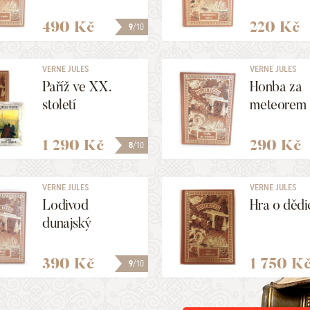
490 Kč
220 Kč
9
/10
VERNE JULES
VERNE JULES
Paříž ve XX.
Honba za
století
meteorem
1 290 Kč
290 Kč
8
/10
VERNE JULES
VERNE JULES
Lodivod
Hra o dědi
dunajský
390 Kč
1 750 K
9
/10