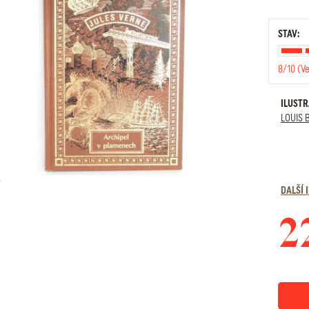
STAV:
8/10 (V
ILUST
LOUIS 
DALŠÍ
2