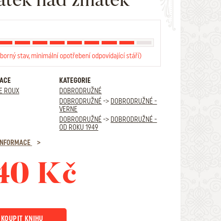
borný stav, minimální opotřebení odpovídající stáří)
RACE
KATEGORIE
E ROUX
DOBRODRUŽNÉ
DOBRODRUŽNÉ
->
DOBRODRUŽNÉ -
VERNE
DOBRODRUŽNÉ
->
DOBRODRUŽNÉ -
OD ROKU 1949
 INFORMACE
40 Kč
KOUPIT KNIHU