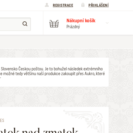
REGISTRACE
PŘIHLÁŠENÍ
Nákupní košík
Prázdný
y na Slovensko Českou poštou. Je to bohužel následek extrémního
e možné tedy většinu naší produkce zakoupit přes Aukro, které
r
LES
tek nad zmatek