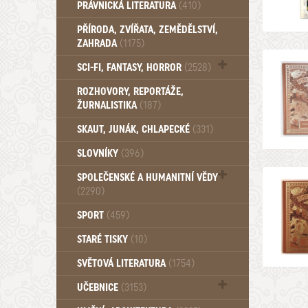
PRÁVNICKÁ LITERATURA
(410)
PŘÍRODA, ZVÍŘATA, ZEMĚDĚLSTVÍ,
ZAHRADA
(1175)
SCI-FI, FANTASY, HORROR
(2528)
UFO (14)
ROZHOVORY, REPORTÁŽE,
ŽURNALISTIKA
(187)
SKAUT, JUNÁK, CHLAPECKÉ
(331)
SLOVNÍKY
(396)
SPOLEČENSKÉ A HUMANITNÍ VĚDY
(2290)
Pedagogika (191)
SPORT
(459)
Filozofie, sociologie (858)
STARÉ TISKY
(10)
Psychologie a osobní rozvoj (760)
SVĚTOVÁ LITERATURA
(1754)
UČEBNICE
(3153)
Učebnice - Jazykové (1297)