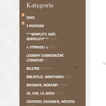
Kategorie
EDICE
S PODPISEM
***KOMPLETY, SADY,
KONVOLUTY***
(344)
% VÝPRODEJ %
(100)
LEXIKONY DOBRODRUŽNÉ
LITERATURY
(7)
BELETRIE
(10839)
Beletrie - Historická (1389)
BIBLIOFILIE, AVANTGARDA
(180)
Beletrie - Humoristické (501)
BIOGRAFIE, MEMOÁRY
(2595)
Beletrie - Povídky (1754)
Beletrie - Thrillery, krimi (1179)
CD, DVD, LP, AUDIO
(147)
Beletrie - Válečné romány (489)
Beletrie - Ženské a dívčí romány
CESTOPISY, GEOGRAFIE, MÍSTOPIS