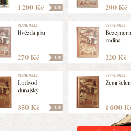
1 290 Kč
290 Kč
8
/10
VERNE JULES
VERNE JULES
Hvězda jihu
Bezejmen
rodina
270 Kč
220 Kč
9
/10
VERNE JULES
VERNE JULES
Lodivod
Zemí šele
dunajský
350 Kč
1 600 K
9
/10