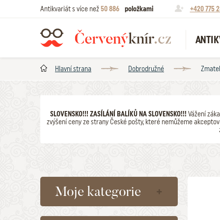
Antikvariát s více než
50 886
položkami
+420 775 2
ANTIK
Hlavní strana
Dobrodružné
Zmatek
SLOVENSKO!!! ZASÍLÁNÍ BALÍKŮ NA SLOVENSKO!!!
Vážení záka
zvýšení ceny ze strany České pošty, které nemůžeme akceptova
Moje kategorie