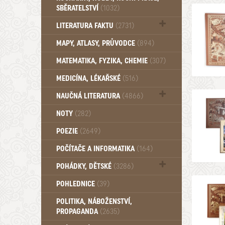
SBĚRATELSTVÍ
(1032)
Dům a byt (102)
LITERATURA FAKTU
(2731)
Katalogy (503)
MAPY, ATLASY, PRŮVODCE
(894)
MATEMATIKA, FYZIKA, CHEMIE
(307)
MEDICÍNA, LÉKAŘSKÉ
(516)
NAUČNÁ LITERATURA
(4866)
Zdraví a zdraví životní styl (510)
NOTY
(282)
POEZIE
(2649)
POČÍTAČE A INFORMATIKA
(164)
POHÁDKY, DĚTSKÉ
(3286)
Pro děti a mládež (2882)
POHLEDNICE
(39)
Pohádky, Dětské - Do roku 1948 (174)
POLITIKA, NÁBOŽENSTVÍ,
Pohádky, Dětské - Od roku 1949 (257)
PROPAGANDA
(2635)