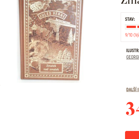
STAV:
9/10 (Vý
ILUST
GEORG
DALŠÍ
3