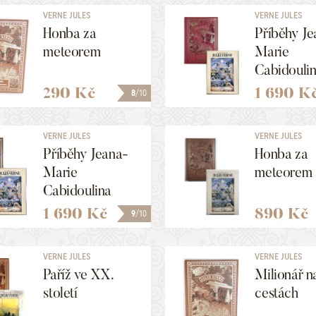
VERNE JULES
VERNE JULES
Honba za
Příběhy Je
meteorem
Marie
Cabidouli
290 Kč
1 690 K
8
/10
VERNE JULES
VERNE JULES
Příběhy Jeana-
Honba za
Marie
meteorem
Cabidoulina
1 690 Kč
890 Kč
9
/10
VERNE JULES
VERNE JULES
Paříž ve XX.
Milionář n
století
cestách