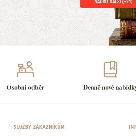
NAČÍST DALŠÍ (+
21
)
Osobní odběr
Denně nové nabídk
SLUŽBY ZÁKAZNÍKŮM
IN