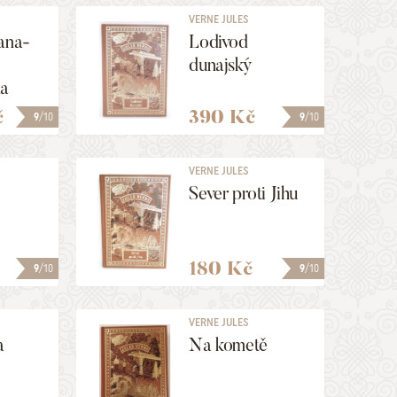
VERNE JULES
ana-
Lodivod
dunajský
na
č
390 Kč
9
/10
9
/10
VERNE JULES
Sever proti Jihu
180 Kč
9
/10
9
/10
VERNE JULES
a
Na kometě