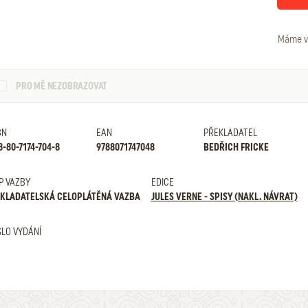
Máme v
PRO MĚ NEZOBRAZOVAT
BN
EAN
PŘEKLADATEL
8-80-7174-704-8
9788071747048
BEDŘICH FRICKE
P VAZBY
EDICE
KLADATELSKÁ CELOPLÁTĚNÁ VAZBA
JULES VERNE - SPISY (NAKL. NÁVRAT)
SLO VYDÁNÍ