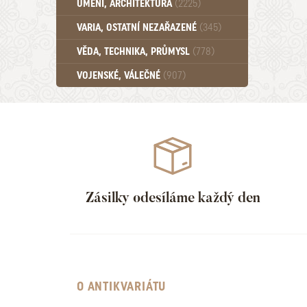
UMĚNÍ, ARCHITEKTURA
(2225)
Učebnice - SŠ (789)
VARIA, OSTATNÍ NEZAŘAZENÉ
(345)
Učebnice - VŠ (259)
Učebnice - ZŠ (556)
VĚDA, TECHNIKA, PRŮMYSL
(778)
Učebnice - Ostatní (499)
VOJENSKÉ, VÁLEČNÉ
(907)
Zásilky odesíláme každý den
O ANTIKVARIÁTU