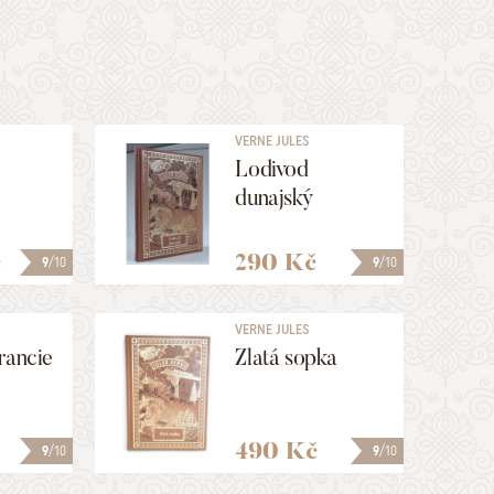
VERNE JULES
Lodivod
dunajský
č
290 Kč
9
/10
9
/10
VERNE JULES
rancie
Zlatá sopka
490 Kč
9
/10
9
/10