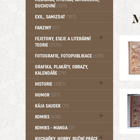
DUCHOVNÍ
(709)
M
Okultismus (110)
EXIL, SAMIZDAT
(107)
Záhady (105)
FANZINY
(17)
FEJETONY, ESEJE A LITERÁRNÍ
TEORIE
(2178)
Citáty, aforismy, snáře, přísloví,
FOTOGRAFIE, FOTOPUBLIKACE
(624)
afirmace (107)
GRAFIKA, PLAKÁTY, OBRAZY,
KALENDÁŘE
(79)
HISTORIE
(4307)
Mytologie, Mýty, Báje, Pověsti (203)
HUMOR
(577)
KÁJA SAUDEK
(21)
KOMIKS
(633)
Komiks - Čtyřlístek (233)
KOMIKS - MANGA
(2)
Komiks - Ostatní (180)
KUCHAŘKY, HOBBY, RUČNÍ PRÁCE,