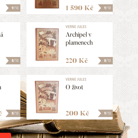
1 590 Kč
9
/10
9
/10
VERNE JULES
ná
Archipel v
plamenech
220 Kč
8
/10
8
/10
VERNE JULES
m
O život
č
200 Kč
8
/10
9
/10