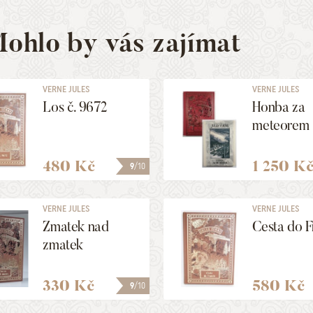
ohlo by vás zajímat
VERNE JULES
VERNE JULES
Los č. 9672
Honba za
meteorem
480 Kč
1 250 K
9
/10
VERNE JULES
VERNE JULES
Zmatek nad
Cesta do F
zmatek
330 Kč
580 Kč
9
/10