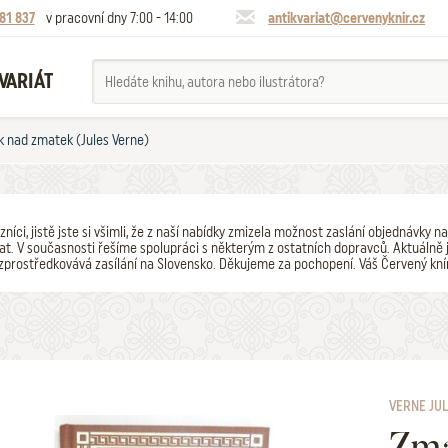
81 837
v pracovní dny 7:00 - 14:00
antikvariat@cervenyknir.cz
VARIÁT
 nad zmatek (Jules Verne)
zníci, jistě jste si všimli, že z naší nabídky zmizela možnost zaslání objednávk
t. V současnosti řešíme spolupráci s některým z ostatních dopravců. Aktuálně j
zprostředkovává zasílání na Slovensko. Děkujeme za pochopení. Váš Červený kní
VERNE JU
Zma