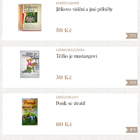
KOVAŘÍK VLADIMÍR
Jiříkovo vidění a jiné příběhy
50 Kč
7
/10
GAŠPAROVÁ ELEONÓRA
Těžko je mustangovi
30 Kč
7
/10
DANIELSOVÁ LUCY
Poník se ztratil
60 Kč
8
/10