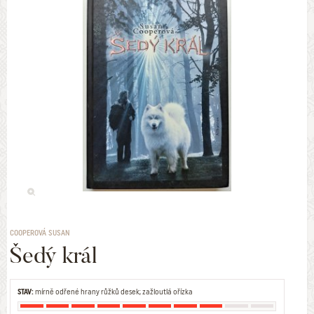
COOPEROVÁ SUSAN
Šedý král
STAV:
mírně odřené hrany růžků desek; zažloutlá ořízka