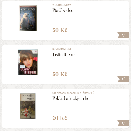
WOODALL CLIVE
Ptačí srdce
50 Kč
9
/10
KOSAROVÁ TORI
Justin Bieber
50 Kč
8
/10
GRINĚVSKIJ ALEXANDR STĚPANOVIČ
Poklad afrických hor
20 Kč
8
/10