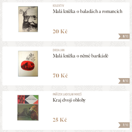
KOLEKTIV
Malá knížka o baladách a romancích
20 Kč
8
/10
DRDA JAN
Malá knížka o němé barikádě
70 Kč
8
/10
PAŘÍZEK LADISLAV MIKEŠ
Kraj dvojí oblohy
25 Kč
7
/10