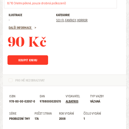
8/10 (Velmi pěkné, pouze drobná poškození)
ILUSTRACE
KATEGORIE
-
SCI-FI, FANTASY, HORROR
DALŠÍ INFORMACE
90 Kč
KOUPIT KNIHU
PRO MĚ NEZOBRAZOVAT
ISBN
EAN
VYDAVATEL
TYP VAZBY
978-80-00-02057-0
9788000020570
ALBATROS
VÁZANÁ
SÉRIE
POČET STRAN
ROK VYDÁNÍ
ČÍSLO VYDÁNÍ
PROBUZENÍ TMY
176
2008
1