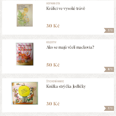
HOFMAN OTA
Králíci ve vysoké trávě
30 Kč
7
/10
KOLEKTIV
Ako se majú včelí mackovia?
50 Kč
8
/10
ŠTICHOVÁ MARIE
Knížka strýčka Jedličky
30 Kč
7
/10