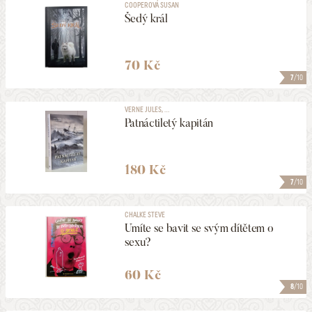
COOPEROVÁ SUSAN
Šedý král
70 Kč
7
/10
VERNE JULES, ...
Patnáctiletý kapitán
180 Kč
7
/10
CHALKE STEVE
Umíte se bavit se svým dítětem o
sexu?
60 Kč
8
/10