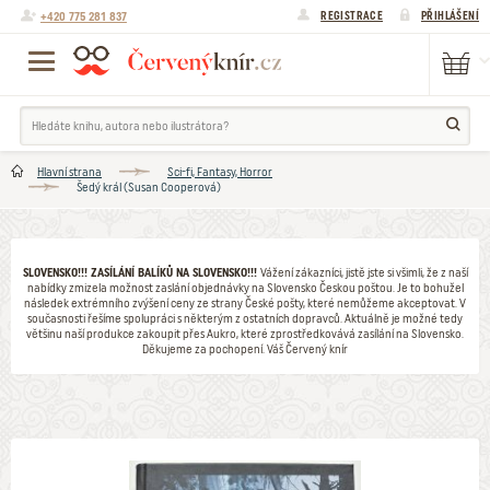
+420 775 281 837
REGISTRACE
PŘIHLÁŠENÍ
Hlavní strana
Sci-fi, Fantasy, Horror
Šedý král (Susan Cooperová)
SLOVENSKO!!! ZASÍLÁNÍ BALÍKŮ NA SLOVENSKO!!!
Vážení zákazníci, jistě jste si všimli, že z naší
nabídky zmizela možnost zaslání objednávky na Slovensko Českou poštou. Je to bohužel
následek extrémního zvýšení ceny ze strany České pošty, které nemůžeme akceptovat. V
současnosti řešíme spolupráci s některým z ostatních dopravců. Aktuálně je možné tedy
většinu naší produkce zakoupit přes Aukro, které zprostředkovává zasílání na Slovensko.
Děkujeme za pochopení. Váš Červený knír