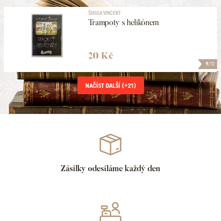
ŠIKULA VINCENT
Trampoty s helikónem
20 Kč
9
/10
NAČÍST DALŠÍ (+
21
)
Zásilky odesíláme každý den