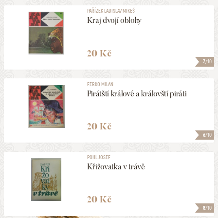
PAŘÍZEK LADISLAV MIKEŠ
Kraj dvojí oblohy
20 Kč
7
/10
FERKO MILAN
Pirátští králové a královští piráti
20 Kč
6
/10
POHL JOSEF
Křižovatka v trávě
20 Kč
8
/10