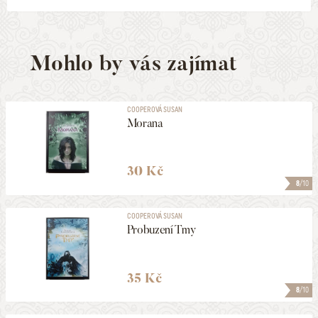
Mohlo by vás zajímat
COOPEROVÁ SUSAN
Morana
30 Kč
8
/10
COOPEROVÁ SUSAN
Probuzení Tmy
35 Kč
8
/10