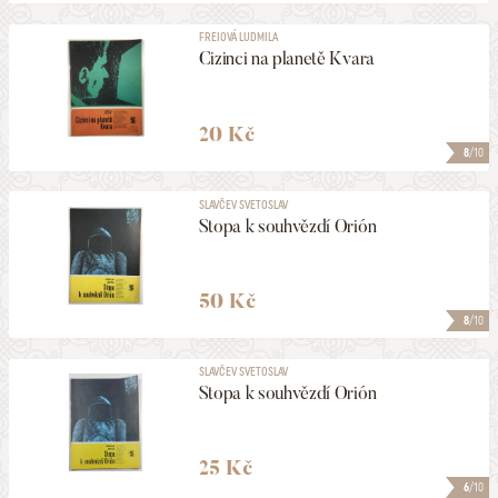
FREIOVÁ LUDMILA
Cizinci na planetě Kvara
20 Kč
8
/10
SLAVČEV SVETOSLAV
Stopa k souhvězdí Orión
50 Kč
8
/10
SLAVČEV SVETOSLAV
Stopa k souhvězdí Orión
25 Kč
6
/10