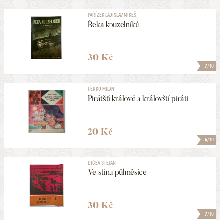
PAŘÍZEK LADISLAV MIKEŠ
Řeka kouzelníků
30 Kč
7
/10
FERKO MILAN
Pirátští králové a královští piráti
20 Kč
6
/10
DIČEV STEFAN
Ve stínu půlměsíce
30 Kč
7
/10