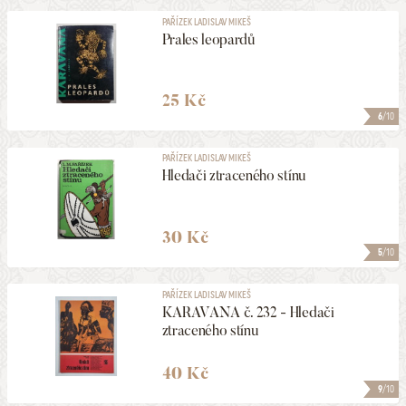
PAŘÍZEK LADISLAV MIKEŠ
Prales leopardů
25 Kč
6
/10
PAŘÍZEK LADISLAV MIKEŠ
Hledači ztraceného stínu
30 Kč
5
/10
PAŘÍZEK LADISLAV MIKEŠ
KARAVANA č. 232 - Hledači
ztraceného stínu
40 Kč
9
/10