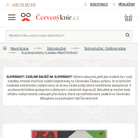
+420 775 281 837
REGISTRACE
PŘIHLÁŠENÍ
Hlavní strana
Dobrodružné
Dobrodružné - Sešitové edice
Kraj dvojí oblohy (Ladislav Mikeš Pařízek)
SLOVENSKO!!! ZASÍLÁNÍ BALÍKŮ NA SLOVENSKO!!!
Vážení zákazníci, jistě jste si všimli, že z naší
nabídky zmizela možnost zaslání objednávky na Slovensko Českou poštou. Je to bohužel
následek extrémního zvýšení ceny ze strany České pošty, které nemůžeme akceptovat. V
současnosti řešíme spolupráci s některým z ostatních dopravců. Aktuálně je možné tedy
většinu naší produkce zakoupit přes Aukro, které zprostředkovává zasílání na Slovensko.
Děkujeme za pochopení. Váš Červený knír