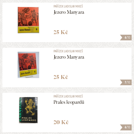
PAŘÍZEK LADISLAV MIKEŠ
Jezero Manyara
25 Kč
6
/10
PAŘÍZEK LADISLAV MIKEŠ
Jezero Manyara
25 Kč
7
/10
PAŘÍZEK LADISLAV MIKEŠ
Prales leopardů
20 Kč
6
/10