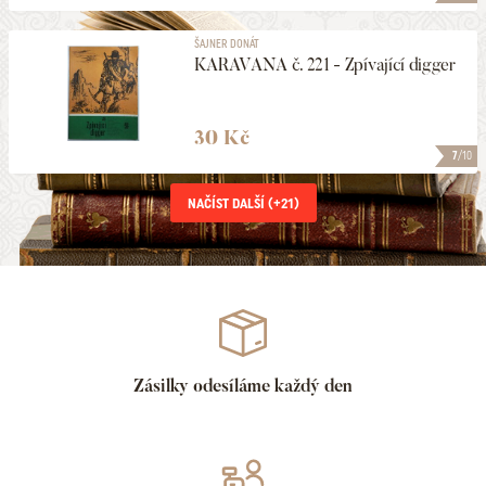
ŠAJNER DONÁT
KARAVANA č. 221 - Zpívající digger
30 Kč
7
/10
NAČÍST DALŠÍ (+
21
)
Zásilky odesíláme každý den