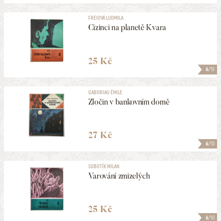
FREIOVÁ LUDMILA
Cizinci na planetě Kvara
25 Kč
6
/10
GABORIAU ÉMILE
Zločin v bankovním domě
27 Kč
6
/10
SOBOTÍK MILAN
Varování zmizelých
25 Kč
6
/10