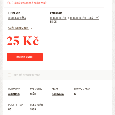
7/10 (Pěkný stav, mírná poškození)
ILUSTRACE
KATEGORIE
MIROSLAV VÁŠA
DOBRODRUŽNÉ
->
DOBRODRUŽNÉ - SEŠITOVÉ
EDICE
DALŠÍ INFORMACE
25 Kč
KOUPIT KNIHU
PRO MĚ NEZOBRAZOVAT
VYDAVATEL
TYP VAZBY
EDICE
SVAZEK V EDICI
ALBATROS
SEŠIT
KARAVANA
17
POČET STRAN
ROK VYDÁNÍ
80
1969