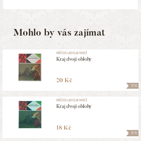
Mohlo by vás zajímat
PAŘÍZEK LADISLAV MIKEŠ
Kraj dvojí oblohy
20 Kč
7
/10
PAŘÍZEK LADISLAV MIKEŠ
Kraj dvojí oblohy
18 Kč
7
/10