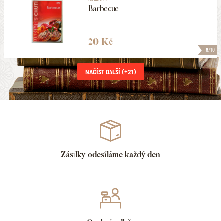
Barbecue
20 Kč
8
/10
NAČÍST DALŠÍ (+
21
)
Zásilky odesíláme každý den