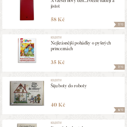
A vzešel nový den...Poezie nadějí a
jistot
58 Kč
7
/10
KOLEKTIV
Nejkrásnější pohádky o pyšných
princeznách
35 Kč
7
/10
KOLEKTIV
Šiju boty do roboty
40 Kč
6
/10
KOLEKTIV