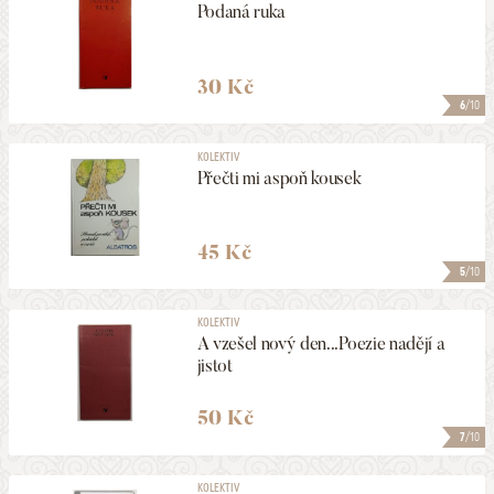
Podaná ruka
30 Kč
6
/10
KOLEKTIV
Přečti mi aspoň kousek
45 Kč
5
/10
KOLEKTIV
A vzešel nový den...Poezie nadějí a
jistot
50 Kč
7
/10
KOLEKTIV