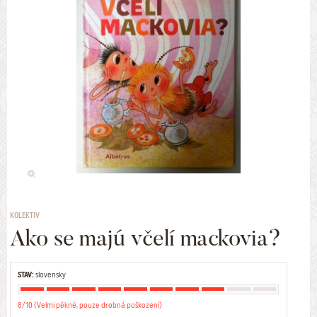
KOLEKTIV
Ako se majú včelí mackovia?
STAV:
slovensky
8/10 (Velmi pěkné, pouze drobná poškození)