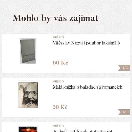
Mohlo by vás zajímat
KOLEKTIV
Vítězslav Nezval (soubor faksimilií)
60 Kč
7
/10
KOLEKTIV
Malá knížka o baladách a romancích
20 Kč
8
/10
KOLEKTIV
Technika - Člověk přetváří svět