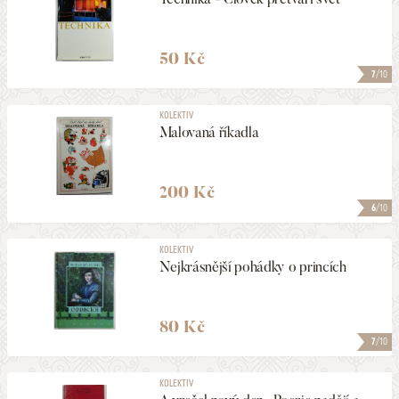
50 Kč
7
/10
KOLEKTIV
Malovaná říkadla
200 Kč
6
/10
KOLEKTIV
Nejkrásnější pohádky o princích
80 Kč
7
/10
KOLEKTIV