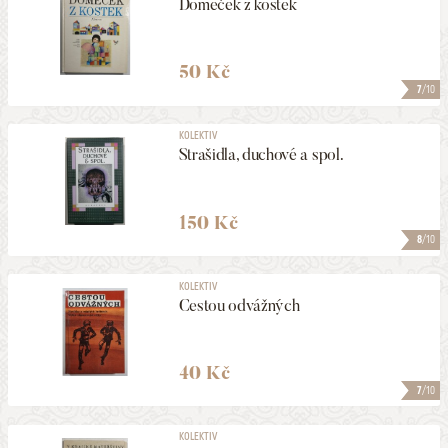
Domeček z kostek
50 Kč
7
/10
KOLEKTIV
Strašidla, duchové a spol.
150 Kč
8
/10
KOLEKTIV
Cestou odvážných
40 Kč
7
/10
KOLEKTIV