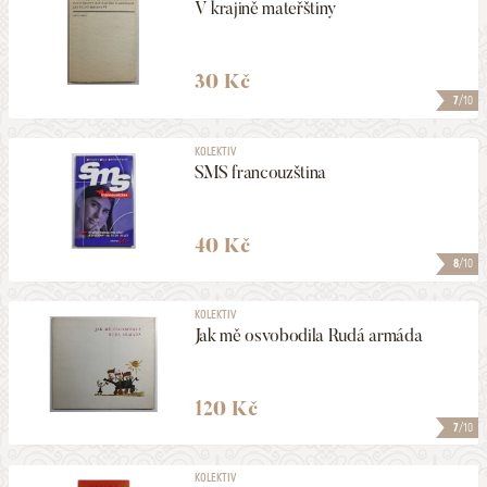
V krajině mateřštiny
30 Kč
7
/10
KOLEKTIV
SMS francouzština
40 Kč
8
/10
KOLEKTIV
Jak mě osvobodila Rudá armáda
120 Kč
7
/10
KOLEKTIV