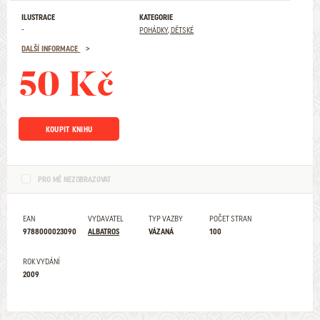
ILUSTRACE
KATEGORIE
-
POHÁDKY, DĚTSKÉ
DALŠÍ INFORMACE
50 Kč
KOUPIT KNIHU
PRO MĚ NEZOBRAZOVAT
EAN
VYDAVATEL
TYP VAZBY
POČET STRAN
9788000023090
ALBATROS
VÁZANÁ
100
ROK VYDÁNÍ
2009