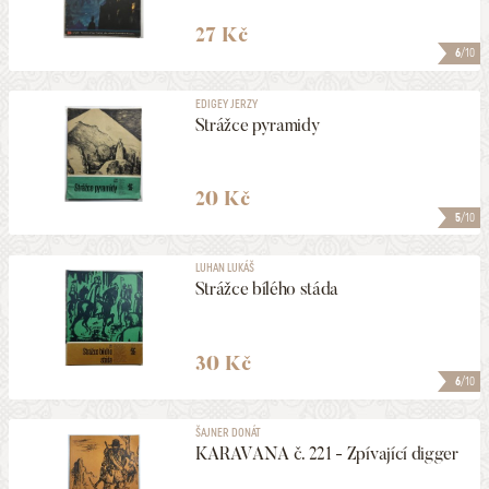
27 Kč
6
/10
EDIGEY JERZY
Strážce pyramidy
20 Kč
5
/10
LUHAN LUKÁŠ
Strážce bílého stáda
30 Kč
6
/10
ŠAJNER DONÁT
KARAVANA č. 221 - Zpívající digger