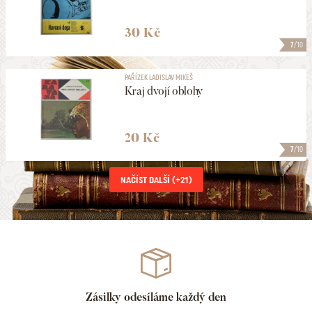
30 Kč
7
/10
PAŘÍZEK LADISLAV MIKEŠ
Kraj dvojí oblohy
20 Kč
7
/10
NAČÍST DALŠÍ (+
21
)
Zásilky odesíláme každý den