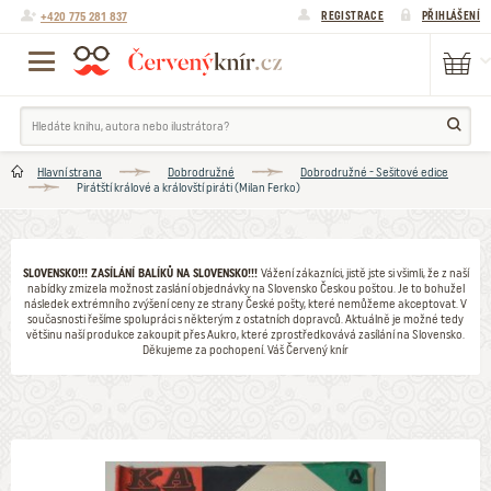
+420 775 281 837
REGISTRACE
PŘIHLÁŠENÍ
Hlavní strana
Dobrodružné
Dobrodružné - Sešitové edice
Pirátští králové a královští piráti (Milan Ferko)
SLOVENSKO!!! ZASÍLÁNÍ BALÍKŮ NA SLOVENSKO!!!
Vážení zákazníci, jistě jste si všimli, že z naší
nabídky zmizela možnost zaslání objednávky na Slovensko Českou poštou. Je to bohužel
následek extrémního zvýšení ceny ze strany České pošty, které nemůžeme akceptovat. V
současnosti řešíme spolupráci s některým z ostatních dopravců. Aktuálně je možné tedy
většinu naší produkce zakoupit přes Aukro, které zprostředkovává zasílání na Slovensko.
Děkujeme za pochopení. Váš Červený knír