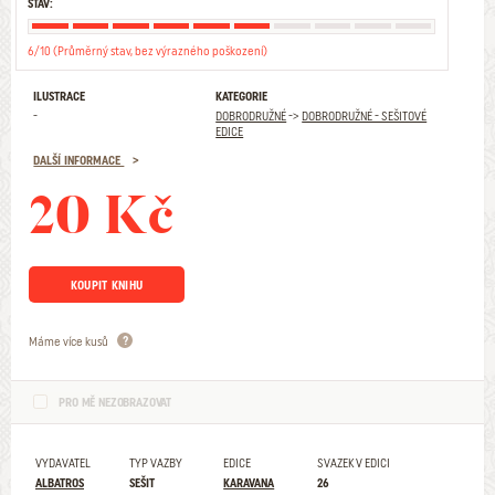
STAV:
6/10 (Průměrný stav, bez výrazného poškození)
ILUSTRACE
KATEGORIE
-
DOBRODRUŽNÉ
->
DOBRODRUŽNÉ - SEŠITOVÉ
EDICE
DALŠÍ INFORMACE
20 Kč
KOUPIT KNIHU
Máme více kusů
PRO MĚ NEZOBRAZOVAT
VYDAVATEL
TYP VAZBY
EDICE
SVAZEK V EDICI
ALBATROS
SEŠIT
KARAVANA
26