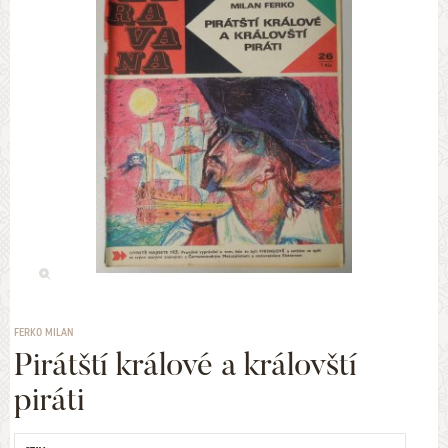
FERKO MILAN
Pirátští králové a královští
piráti