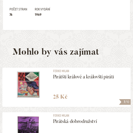
POČET STRAN
ROK VYDÁNÍ
76
1969
Mohlo by vás zajímat
FERKO MILAN
Pirátští králové a královští piráti
25 Kč
7
/10
FERKO MILAN
Pirátská dobrodružství