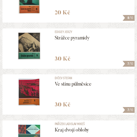
20 Kč
8
/10
EDIGEY JERZY
Strážce pyramidy
30 Kč
7
/10
DIČEV STEFAN
Ve stínu půlměsíce
30 Kč
7
/10
PAŘÍZEK LADISLAV MIKEŠ
Kraj dvojí oblohy