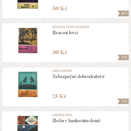
30 Kč
6
/10
ALTSHELER JOSEPH ALEXANDER
Ztracení lovci
30 Kč
7
/10
LANDA VLADIMÍR
Nebezpečné dobrodružství
25 Kč
7
/10
GABORIAU ÉMILE
Zločin v bankovním domě