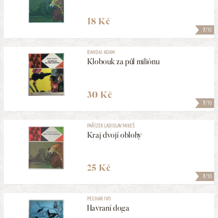
18 Kč
7
/10
BAHDAJ ADAM
Klobouk za půl miliónu
30 Kč
7
/10
PAŘÍZEK LADISLAV MIKEŠ
Kraj dvojí oblohy
25 Kč
7
/10
PECHAR IVO
Havraní doga