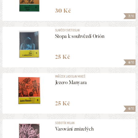
30 Kč
7
/10
SLAVČEV SVETOSLAV
Stopa k souhvězdí Orión
25 Kč
6
/10
PAŘÍZEK LADISLAV MIKEŠ
Jezero Manyara
25 Kč
6
/10
SOBOTÍK MILAN
Varování zmizelých