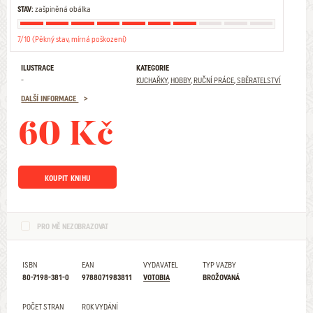
STAV:
zašpiněná obálka
7/10 (Pěkný stav, mírná poškození)
ILUSTRACE
KATEGORIE
-
KUCHAŘKY, HOBBY, RUČNÍ PRÁCE, SBĚRATELSTVÍ
DALŠÍ INFORMACE
60 Kč
KOUPIT KNIHU
PRO MĚ NEZOBRAZOVAT
ISBN
EAN
VYDAVATEL
TYP VAZBY
80-7198-381-0
9788071983811
VOTOBIA
BROŽOVANÁ
POČET STRAN
ROK VYDÁNÍ