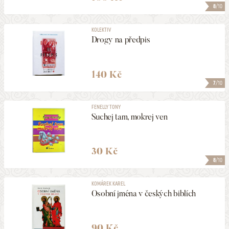
8
/10
KOLEKTIV
Drogy na předpis
140 Kč
7
/10
FENELLY TONY
Suchej tam, mokrej ven
30 Kč
8
/10
KOMÁREK KAREL
Osobní jména v českých biblích
90 Kč