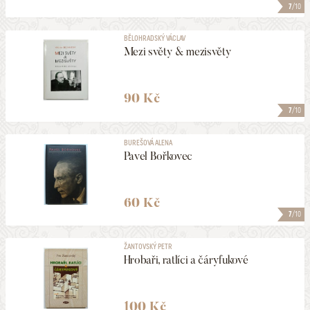
7
/10
BĚLOHRADSKÝ VÁCLAV
Mezi světy & mezisvěty
90 Kč
7
/10
BUREŠOVÁ ALENA
Pavel Bořkovec
60 Kč
7
/10
ŽANTOVSKÝ PETR
Hrobaři, ratlíci a čáryfukové
100 Kč