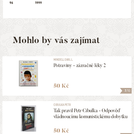
96
1999
Mohlo by vás zajímat
MINDELL EARL L.
Potraviny - zázračné léky 2
50 Kč
7
/10
CIBULKA PETR
Tak pravil Petr Cibulka - Odpověď
vládnoucímu komunistickému dobytku
50 Kč