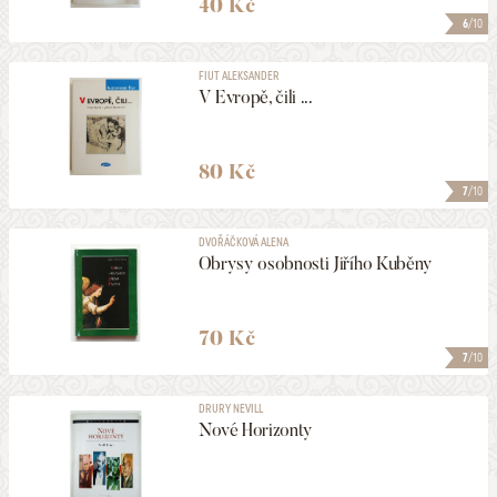
40 Kč
6
/10
FIUT ALEKSANDER
V Evropě, čili ...
80 Kč
7
/10
DVOŘÁČKOVÁ ALENA
Obrysy osobnosti Jiřího Kuběny
70 Kč
7
/10
DRURY NEVILL
Nové Horizonty