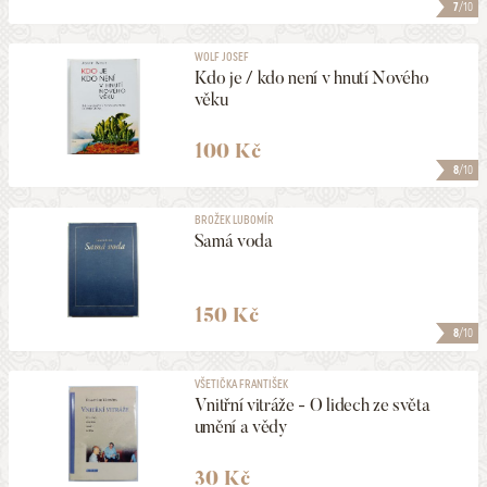
7
/10
WOLF JOSEF
Kdo je / kdo není v hnutí Nového
věku
100 Kč
8
/10
BROŽEK LUBOMÍR
Samá voda
150 Kč
8
/10
VŠETIČKA FRANTIŠEK
Vnitřní vitráže - O lidech ze světa
umění a vědy
30 Kč