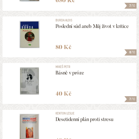
650 Kč
7
/10
BURDA ALOIS
Poslední súd aneb Můj život v kritice
80 Kč
8
/10
MIKEŠ PETR
Básně v próze
40 Kč
7
/10
KENTON LESLIE
Desetidenní plán proti stresu