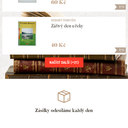
60 Kč
7
/10
BENHART FRANTIŠEK
Zářivý den u řeky
40 Kč
7
/10
NAČÍST DALŠÍ (+
21
)
Zásilky odesíláme každý den