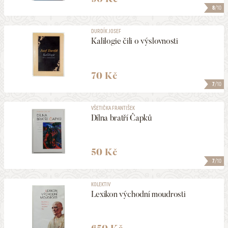
8
/10
DURDÍK JOSEF
Kalilogie čili o výslovnosti
70 Kč
7
/10
VŠETIČKA FRANTIŠEK
Dílna bratří Čapků
50 Kč
7
/10
KOLEKTIV
Lexikon východní moudrosti