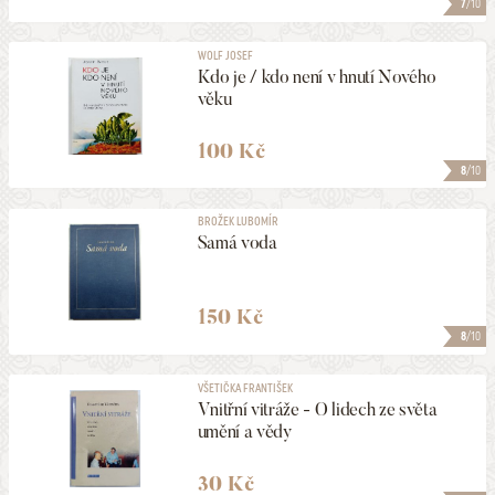
7
/10
WOLF JOSEF
Kdo je / kdo není v hnutí Nového
věku
100 Kč
8
/10
BROŽEK LUBOMÍR
Samá voda
150 Kč
8
/10
VŠETIČKA FRANTIŠEK
Vnitřní vitráže - O lidech ze světa
umění a vědy
30 Kč