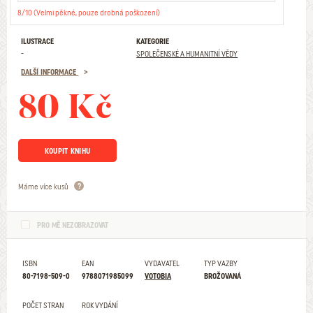
8/10 (Velmi pěkné, pouze drobná poškození)
ILUSTRACE
KATEGORIE
-
SPOLEČENSKÉ A HUMANITNÍ VĚDY
DALŠÍ INFORMACE
80 Kč
KOUPIT KNIHU
Máme více kusů
PRO MĚ NEZOBRAZOVAT
ISBN
EAN
VYDAVATEL
TYP VAZBY
80-7198-509-0
9788071985099
VOTOBIA
BROŽOVANÁ
POČET STRAN
ROK VYDÁNÍ