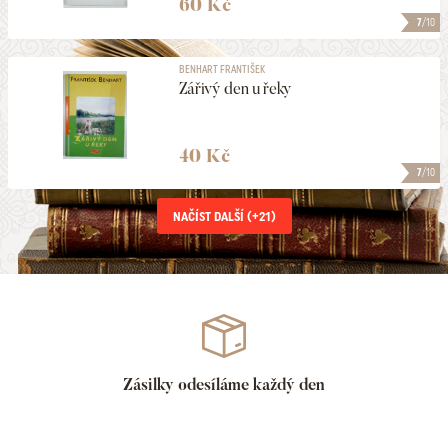
60 Kč
7
/10
BENHART FRANTIŠEK
Zářivý den u řeky
40 Kč
7
/10
NAČÍST DALŠÍ (+
21
)
Zásilky odesíláme každý den