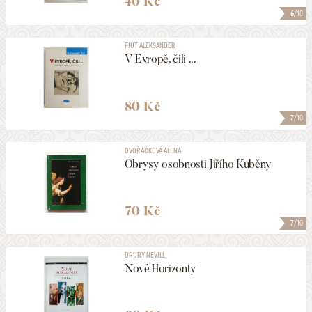
40 Kč
6
/10
FIUT ALEKSANDER
V Evropě, čili ...
80 Kč
7
/10
DVOŘÁČKOVÁ ALENA
Obrysy osobnosti Jiřího Kuběny
70 Kč
7
/10
DRURY NEVILL
Nové Horizonty