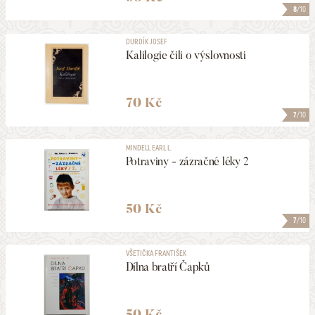
8
/10
DURDÍK JOSEF
Kalilogie čili o výslovnosti
70 Kč
7
/10
MINDELL EARL L.
Potraviny - zázračné léky 2
50 Kč
7
/10
VŠETIČKA FRANTIŠEK
Dílna bratří Čapků
50 Kč