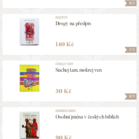
8
/10
KOLEKTIV
Drogy na předpis
140 Kč
7
/10
FENELLY TONY
Suchej tam, mokrej ven
30 Kč
8
/10
KOMÁREK KAREL
Osobní jména v českých biblích
90 Kč