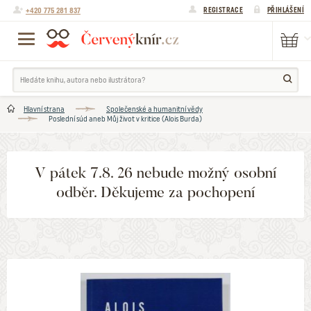
+420 775 281 837
REGISTRACE
PŘIHLÁŠENÍ
Hlavní strana
Společenské a humanitní vědy
Poslední súd aneb Můj život v kritice (Alois Burda)
V pátek 7.8. 26 nebude možný osobní
odběr. Děkujeme za pochopení