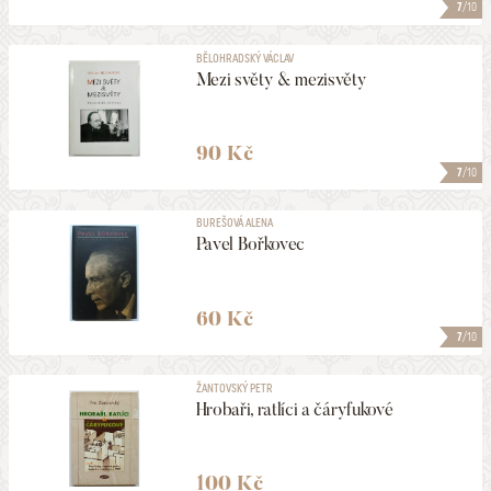
7
/10
BĚLOHRADSKÝ VÁCLAV
Mezi světy & mezisvěty
90 Kč
7
/10
BUREŠOVÁ ALENA
Pavel Bořkovec
60 Kč
7
/10
ŽANTOVSKÝ PETR
Hrobaři, ratlíci a čáryfukové
100 Kč