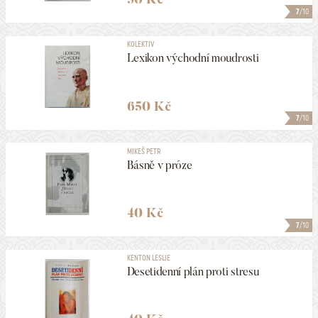
7
/10
KOLEKTIV
Lexikon východní moudrosti
650 Kč
7
/10
MIKEŠ PETR
Básně v próze
40 Kč
7
/10
KENTON LESLIE
Desetidenní plán proti stresu