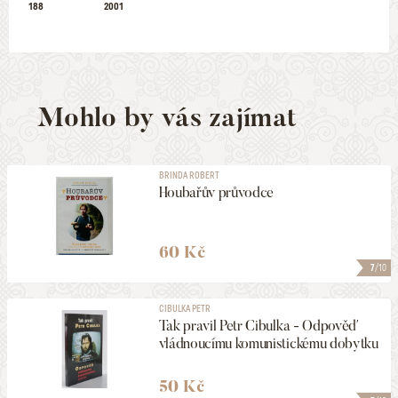
188
2001
Mohlo by vás zajímat
BRINDA ROBERT
Houbařův průvodce
60 Kč
7
/10
CIBULKA PETR
Tak pravil Petr Cibulka - Odpověď
vládnoucímu komunistickému dobytku
50 Kč