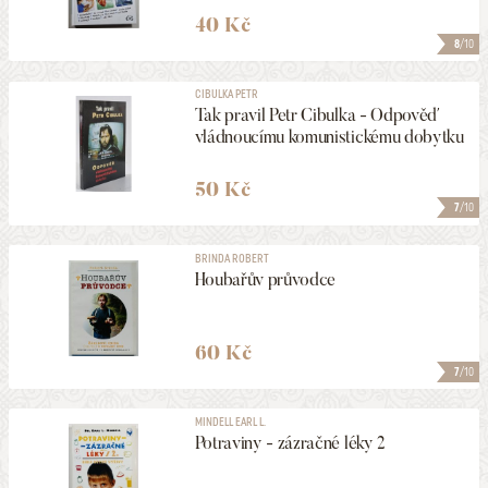
40 Kč
8
/10
CIBULKA PETR
Tak pravil Petr Cibulka - Odpověď
vládnoucímu komunistickému dobytku
50 Kč
7
/10
BRINDA ROBERT
Houbařův průvodce
60 Kč
7
/10
MINDELL EARL L.
Potraviny - zázračné léky 2