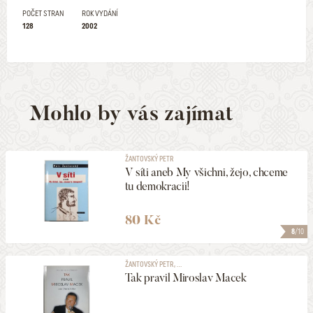
POČET STRAN
ROK VYDÁNÍ
128
2002
Mohlo by vás zajímat
ŽANTOVSKÝ PETR
V síti aneb My všichni, žejo, chceme
tu demokracii!
80 Kč
8
/10
ŽANTOVSKÝ PETR, ...
Tak pravil Miroslav Macek