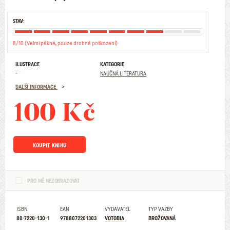
STAV:
8/10 (Velmi pěkné, pouze drobná poškození)
ILUSTRACE
KATEGORIE
-
NAUČNÁ LITERATURA
DALŠÍ INFORMACE
100 Kč
KOUPIT KNIHU
PRO MĚ NEZOBRAZOVAT
ISBN
EAN
VYDAVATEL
TYP VAZBY
80-7220-130-1
9788072201303
VOTOBIA
BROŽOVANÁ