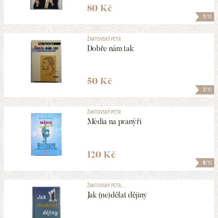
80 Kč
7
/10
ŽANTOVSKÝ PETR
Dobře nám tak
50 Kč
7
/10
ŽANTOVSKÝ PETR
Média na pranýři
120 Kč
8
/10
ŽANTOVSKÝ PETR, ...
Jak (ne)dělat dějiny