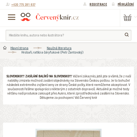
+420 775 281 837
REGISTRACE
PŘIHLÁŠENÍ
Hlavní strana
Naučná literatura
Hrobaři, ratlíci a čáryfukové (Petr Žantovský)
SLOVENSKO!!! ZASÍLÁNÍ BALÍKŮ NA SLOVENSKO!!!
Vážení zákazníci, jistě jste si všimli, že z naší
nabídky zmizela možnost zaslání objednávky na Slovensko Českou poštou. Je to bohužel
následek extrémního zvýšení ceny ze strany České pošty, které nemůžeme akceptovat. V
současnosti řešíme spolupráci s některým z ostatních dopravců. Aktuálně je možné tedy
většinu naší produkce zakoupit přes Aukro, které zprostředkovává zasílání na Slovensko.
Děkujeme za pochopení. Váš Červený knír