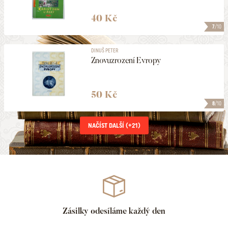
40 Kč
7
/10
DINUŠ PETER
Znovuzrození Evropy
50 Kč
8
/10
NAČÍST DALŠÍ (+
21
)
Zásilky odesíláme každý den