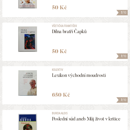
50 Kč
7
/10
VŠETIČKA FRANTIŠEK
Dílna bratří Čapků
50 Kč
7
/10
KOLEKTIV
Lexikon východní moudrosti
650 Kč
7
/10
BURDA ALOIS
Poslední súd aneb Můj život v kritice