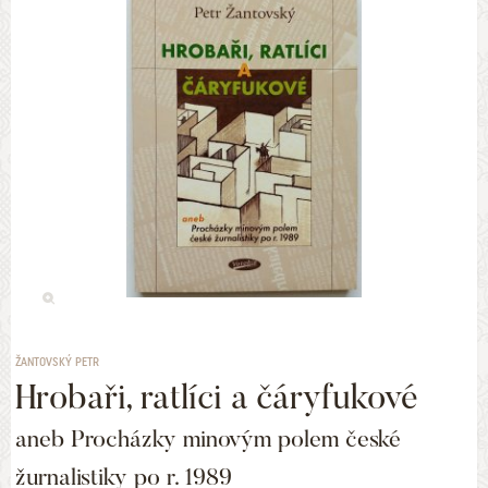
ŽANTOVSKÝ PETR
Hrobaři, ratlíci a čáryfukové
aneb Procházky minovým polem české
žurnalistiky po r. 1989