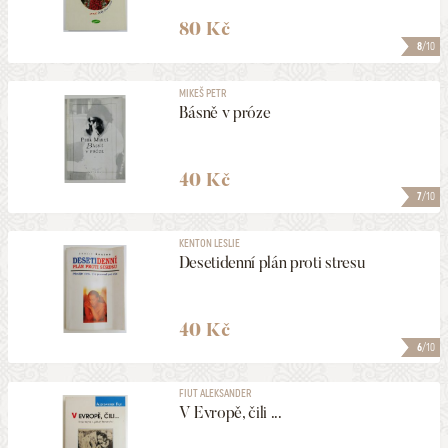
80 Kč
8
/10
MIKEŠ PETR
Básně v próze
40 Kč
7
/10
KENTON LESLIE
Desetidenní plán proti stresu
40 Kč
6
/10
FIUT ALEKSANDER
V Evropě, čili ...