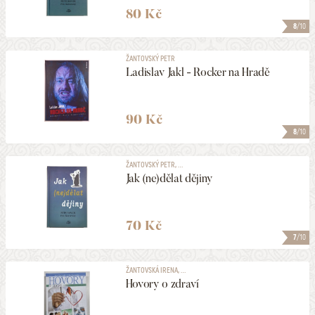
80 Kč
8
/10
ŽANTOVSKÝ PETR
Ladislav Jakl - Rocker na Hradě
90 Kč
8
/10
ŽANTOVSKÝ PETR, ...
Jak (ne)dělat dějiny
70 Kč
7
/10
ŽANTOVSKÁ IRENA, ...
Hovory o zdraví