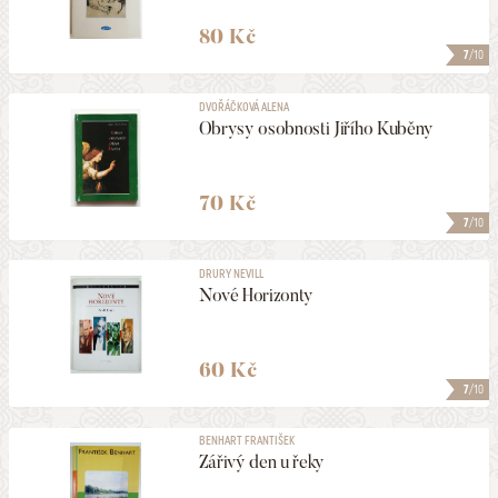
80 Kč
7
/10
DVOŘÁČKOVÁ ALENA
Obrysy osobnosti Jiřího Kuběny
70 Kč
7
/10
DRURY NEVILL
Nové Horizonty
60 Kč
7
/10
BENHART FRANTIŠEK
Zářivý den u řeky