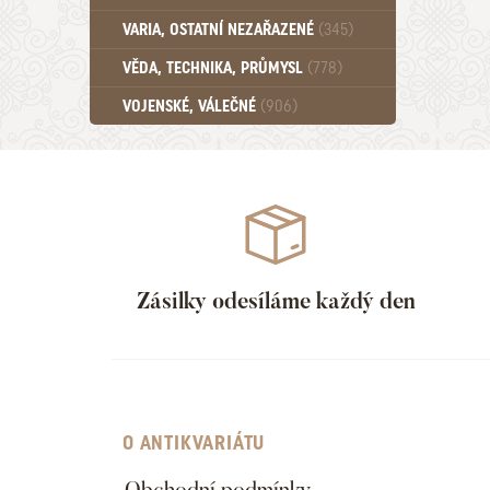
Učebnice - SŠ (789)
VARIA, OSTATNÍ NEZAŘAZENÉ
(345)
Učebnice - VŠ (259)
Učebnice - ZŠ (556)
VĚDA, TECHNIKA, PRŮMYSL
(778)
Učebnice - Ostatní (499)
VOJENSKÉ, VÁLEČNÉ
(906)
Zásilky odesíláme každý den
O ANTIKVARIÁTU