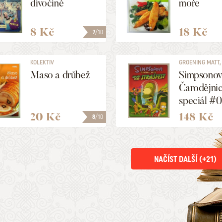
divočině
moře
8 Kč
18 Kč
7
/10
KOLEKTIV
GROENING MATT, .
Maso a drůbež
Simpsonov
Čarodějni
speciál #0
Srandy pl
20 Kč
148 Kč
8
/10
strašfest
NAČÍST DALŠÍ (+
21
)