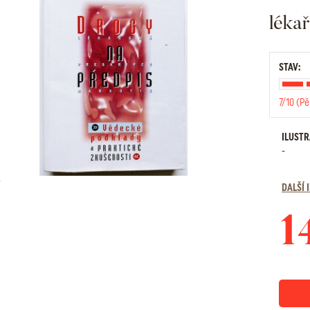
léka
STAV:
7/10 (Pě
ILUST
-
DALŠÍ
1