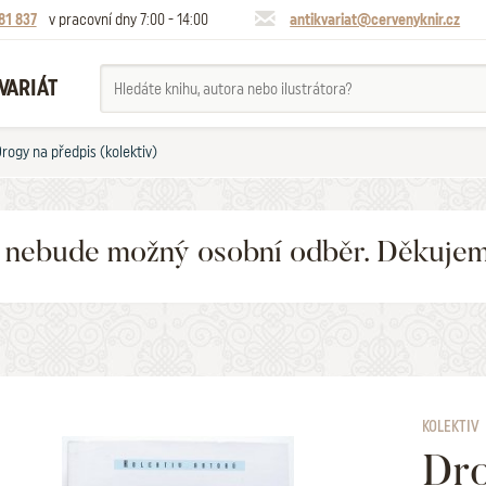
81 837
v pracovní dny 7:00 - 14:00
antikvariat@cervenyknir.cz
VARIÁT
rogy na předpis (kolektiv)
6 nebude možný osobní odběr. Děkuje
KOLEKTIV
Dro