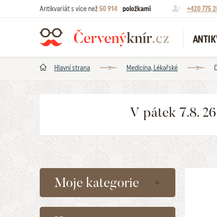
Antikvariát s více než
50 914
položkami
+420 775 2
ANTIK
Hlavní strana
Medicína, Lékařské
D
V pátek 7.8. 2
Moje kategorie