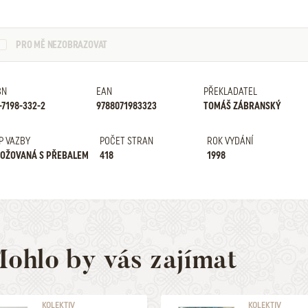
PRO MĚ NEZOBRAZOVAT
BN
EAN
PŘEKLADATEL
-7198-332-2
9788071983323
TOMÁŠ ZÁBRANSKÝ
P VAZBY
POČET STRAN
ROK VYDÁNÍ
OŽOVANÁ S PŘEBALEM
418
1998
ohlo by vás zajímat
KOLEKTIV
KOLEKTIV