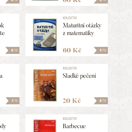
8
/10
8
/10
KOLEKTIV
ok
Maturitní otázky
te
z matematiky
k
60 Kč
8
/10
9
/10
KOLEKTIV
 a
Sladké pečení
20 Kč
7
/10
8
/10
KOLEKTIV
ody
Barbecue