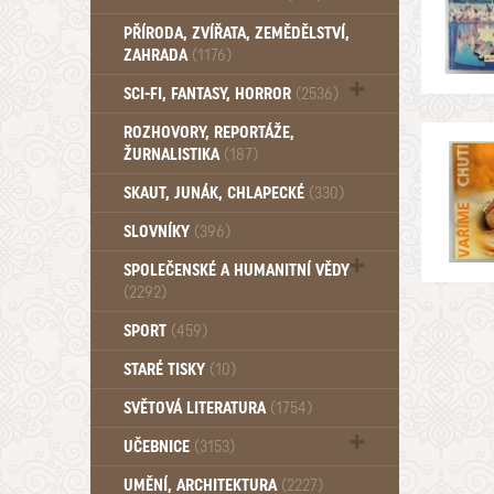
PŘÍRODA, ZVÍŘATA, ZEMĚDĚLSTVÍ,
ZAHRADA
(1176)
SCI-FI, FANTASY, HORROR
(2536)
UFO (14)
ROZHOVORY, REPORTÁŽE,
ŽURNALISTIKA
(187)
SKAUT, JUNÁK, CHLAPECKÉ
(330)
SLOVNÍKY
(396)
SPOLEČENSKÉ A HUMANITNÍ VĚDY
(2292)
Pedagogika (191)
SPORT
(459)
Filozofie, sociologie (859)
STARÉ TISKY
(10)
Psychologie a osobní rozvoj (761)
SVĚTOVÁ LITERATURA
(1754)
UČEBNICE
(3153)
Učebnice - Jazykové (1297)
UMĚNÍ, ARCHITEKTURA
(2227)