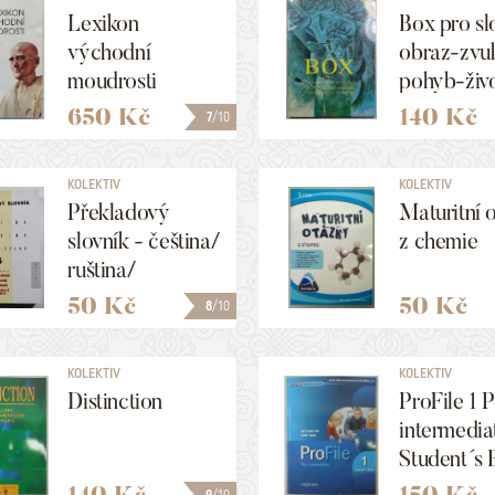
Lexikon
Box pro sl
východní
obraz-zvu
moudrosti
pohyb-živ
650 Kč
140 Kč
7
/10
KOLEKTIV
KOLEKTIV
Překladový
Maturitní 
slovník - čeština/
z chemie
ruština/
angličtina
50 Kč
50 Kč
8
/10
KOLEKTIV
KOLEKTIV
Distinction
ProFile 1 
intermedia
Student´s
140 Kč
150 Kč