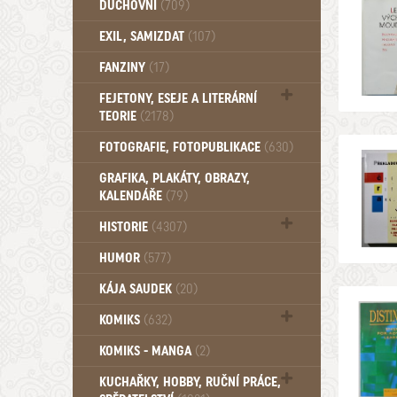
DUCHOVNÍ
(709)
Okultismus (110)
EXIL, SAMIZDAT
(107)
Záhady (105)
FANZINY
(17)
FEJETONY, ESEJE A LITERÁRNÍ
TEORIE
(2178)
Citáty, aforismy, snáře, přísloví,
FOTOGRAFIE, FOTOPUBLIKACE
(630)
afirmace (106)
GRAFIKA, PLAKÁTY, OBRAZY,
KALENDÁŘE
(79)
HISTORIE
(4307)
Mytologie, Mýty, Báje, Pověsti (203)
HUMOR
(577)
KÁJA SAUDEK
(20)
KOMIKS
(632)
Komiks - Čtyřlístek (234)
KOMIKS - MANGA
(2)
Komiks - Ostatní (180)
KUCHAŘKY, HOBBY, RUČNÍ PRÁCE,