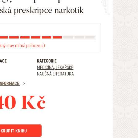
řská preskripce narkotik
kný stav, mírná poškození)
RACE
KATEGORIE
MEDICÍNA, LÉKAŘSKÉ
NAUČNÁ LITERATURA
 INFORMACE
40 Kč
KOUPIT KNIHU