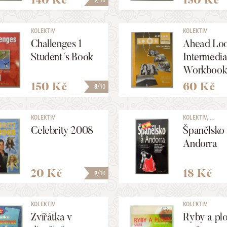
9
/10
KOLEKTIV
KOLEKTIV
Challenges 1
Ahead Lo
Student´s Book
Intermedia
Workboo
150 Kč
60 Kč
8
/10
KOLEKTIV
KOLEKTIV, ...
Celebrity 2008
Španělsko
Andorra
20 Kč
18 Kč
9
/10
KOLEKTIV
KOLEKTIV
Zvířátka v
Ryby a pl