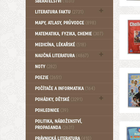
SBĚRATELSTVÍ
(1031)
Dům a byt (102)
LITERATURA FAKTU
(2731)
Katalogy (503)
MAPY, ATLASY, PRŮVODCE
(898)
MATEMATIKA, FYZIKA, CHEMIE
(307)
MEDICÍNA, LÉKAŘSKÉ
(518)
NAUČNÁ LITERATURA
(4867)
Zdraví a zdraví životní styl (510)
NOTY
(282)
POEZIE
(2651)
POČÍTAČE A INFORMATIKA
(164)
POHÁDKY, DĚTSKÉ
(3291)
Pro děti a mládež (2887)
POHLEDNICE
(39)
Pohádky, Dětské - Do roku 1948 (175)
POLITIKA, NÁBOŽENSTVÍ,
Pohádky, Dětské - Od roku 1949 (257)
PROPAGANDA
(2631)
PRÁVNICKÁ LITERATURA
(410)