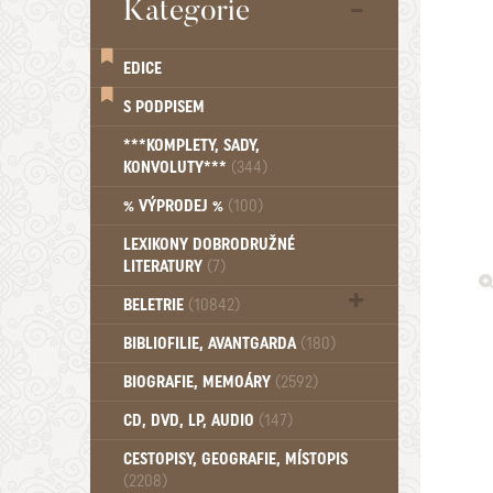
Kategorie
EDICE
S PODPISEM
***KOMPLETY, SADY,
KONVOLUTY***
(344)
% VÝPRODEJ %
(100)
LEXIKONY DOBRODRUŽNÉ
LITERATURY
(7)
BELETRIE
(10842)
Beletrie - Historická (1388)
BIBLIOFILIE, AVANTGARDA
(180)
Beletrie - Humoristické (501)
BIOGRAFIE, MEMOÁRY
(2592)
Beletrie - Povídky (1758)
Beletrie - Thrillery, krimi (1179)
CD, DVD, LP, AUDIO
(147)
Beletrie - Válečné romány (489)
Beletrie - Ženské a dívčí romány
CESTOPISY, GEOGRAFIE, MÍSTOPIS
(2208)
(1522)