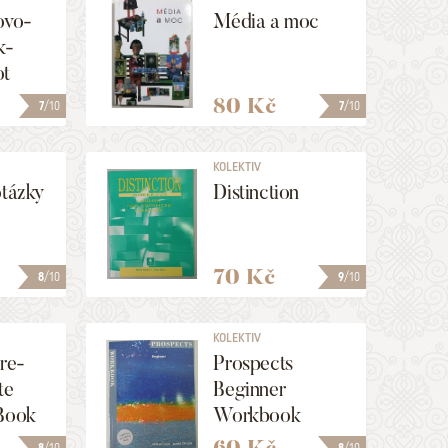
ovo-
Média a moc
k-
ot
80 Kč
7
/10
7
/10
KOLEKTIV
otázky
Distinction
70 Kč
8
/10
9
/10
KOLEKTIV
Pre-
Prospects
te
Beginner
 Book
Workbook
60 Kč