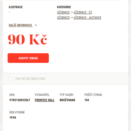
ILUSTRACE
KATEGORIE
-
UČEBNICE
->
UČEBNICE - SŠ
UČEBNICE
->
UČEBNICE - JAZYKOVÉ
DALŠÍ INFORMACE
90 Kč
KOUPIT KNIHU
PRO MĚ NEZOBRAZOVAT
EAN
VYDAVATEL
TYP VAZBY
POČET STRAN
9780132802567
PRENTICE HALL
BROŽOVANÁ
154
ROK VYDÁNÍ
1998