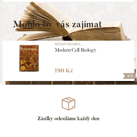
Mohlo by vás zajímat
MCELROY WILLIAM D., ...
Modern Cell Biology
190 Kč
6
/10
Zásilky odesíláme každý den