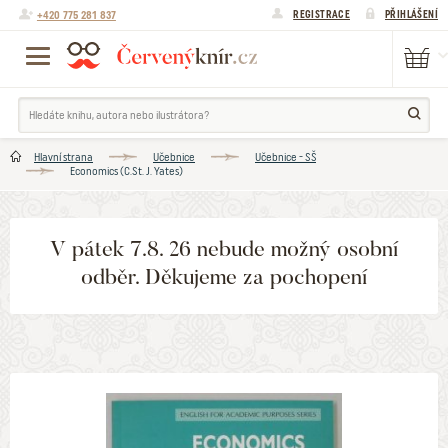
+420 775 281 837
REGISTRACE
PŘIHLÁŠENÍ
Hlavní strana
Učebnice
Učebnice - SŠ
Economics (C.St. J. Yates)
V pátek 7.8. 26 nebude možný osobní
odběr. Děkujeme za pochopení