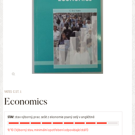
YATES C.ST. J.
Economics
STAV:
stav výborný, prac. sešit z ekonomie psaný celý v angličtině
9/10 (Výborný stav, minimální opotřebení odpovídající stáří)