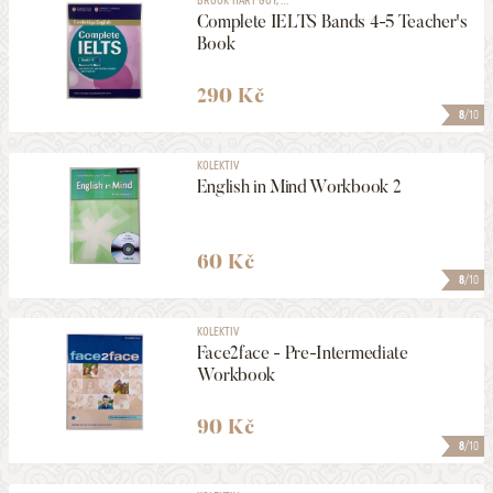
Complete IELTS Bands 4-5 Teacher's
Book
290 Kč
8
/10
KOLEKTIV
English in Mind Workbook 2
60 Kč
8
/10
KOLEKTIV
Face2face - Pre-Intermediate
Workbook
90 Kč
8
/10