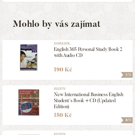
Mohlo by vás zajímat
DIGNEN BOB, ...
English 365 Personal Study Book 2
with Audio CD
190 Kč
7
/10
KOLEKTIV
New International Business English
Student´s Book + CD (Updated
Edition)
150 Kč
8
/10
KOLEKTIV