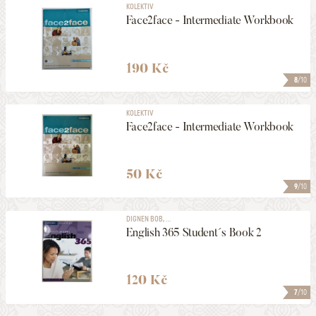
KOLEKTIV
Face2face - Intermediate Workbook
190 Kč
8
/10
KOLEKTIV
Face2face - Intermediate Workbook
50 Kč
9
/10
DIGNEN BOB, ...
English 365 Student´s Book 2
120 Kč
7
/10