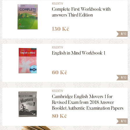
KOLEKTIV
Complete First Workbook with
answers Third Edition
130 Kč
8
/10
KOLEKTIV
English in Mind Workbook 1
60 Kč
9
/10
KOLEKTIV
Cambridge English Movers 1 for
Revised Exam from 2018 Answer
Booklet Authentic Examination Papers
80 Kč
8
/10