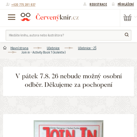
+420 775 281 837
REGISTRACE
PŘIHLÁŠENÍ
Hlavní strana
Učebnice
Učebnice - ZŠ
Join in - Activity Book 1 (kolektiv)
V pátek 7.8. 26 nebude možný osobní
odběr. Děkujeme za pochopení