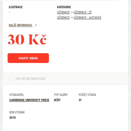
ILUSTRACE
KATEGORIE
-
UČEBNICE
->
UČEBNICE - ZŠ
UČEBNICE
->
UČEBNICE - JAZYKOVÉ
DALŠÍ INFORMACE
30 Kč
KOUPIT KNIHU
PRO MĚ NEZOBRAZOVAT
VYDAVATEL
TYP VAZBY
POČET STRAN
CAMBRIDGE UNIVERSITY PRESS
SEŠIT
31
ROK VYDÁNÍ
2010