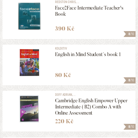
REDSTON CHRIS, ...
Face2Face Intermediate Teacher's
Book
390 Kč
8
/10
KOLEKTIV
English in Mind Student´s book 1
80 Kč
8
/10
DOFF ADRIAN, ...
Cambridge English Empower Upper
Intermediate ( B2) Combo A with
Online Assessment
220 Kč
8
/10