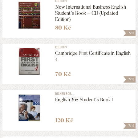
KOLEKTIV
New International Business English
Student´s Book + CD (Updated
Edition)
80 Kč
7
/10
KOLEKTIV
Cambridge First Certificate in English
4
70 Kč
7
/10
DIGNEN BOB, ...
English 365 Student´s Book 1
120 Kč
7
/10