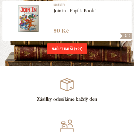
KOLEKTIV
Join in - Pupil's Book 1
50 Kč
9
/10
NAČÍST DALŠÍ (+
21
)
Zásilky odesíláme každý den