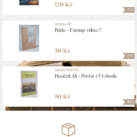
120 Kč
7
/10
MOSKALA JIŘÍ
Peklo - Existuje vůbec?
30 Kč
7
/10
OMELKA FRANTIŠEK
Pasáček Ali - Pověst z Východu
50 Kč
8
/10