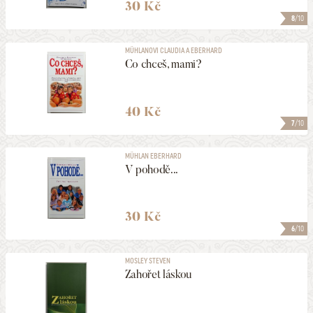
30 Kč
8
/10
MÜHLANOVI CLAUDIA A EBERHARD
Co chceš, mami?
40 Kč
7
/10
MÜHLAN EBERHARD
V pohodě...
30 Kč
6
/10
MOSLEY STEVEN
Zahořet láskou