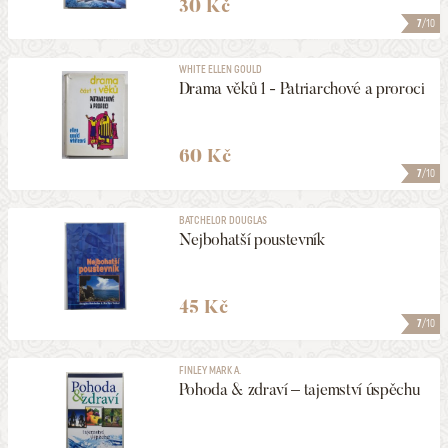
30 Kč
7
/10
WHITE ELLEN GOULD
Drama věků 1 - Patriarchové a proroci
60 Kč
7
/10
BATCHELOR DOUGLAS
Nejbohatší poustevník
45 Kč
7
/10
FINLEY MARK A.
Pohoda & zdraví – tajemství úspěchu