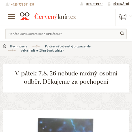
+420 775 281 837
REGISTRACE
PŘIHLÁŠENÍ
Hlavní strana
Politika, náboženství, propaganda
Velká naděje (Ellen Gould White)
V pátek 7.8. 26 nebude možný osobní
odběr. Děkujeme za pochopení