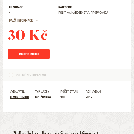
ILUSTRACE
KATEGORIE
-
POLITIKA, NÁBOŽENSTVÍ, PROPAGANDA
DALŠÍ INFORMACE
30 Kč
KOUPIT KNIHU
PRO MĚ NEZOBRAZOVAT
VYDAVATEL
TYP VAZBY
POČET STRAN
ROK VYDÁNÍ
ADVENT-ORION
BROŽOVANÁ
120
2012