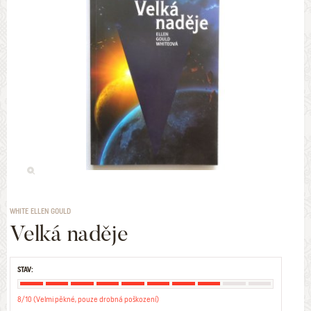
WHITE ELLEN GOULD
Velká naděje
STAV:
8/10 (Velmi pěkné, pouze drobná poškození)