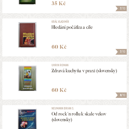
35 Kč
7
/10
KRÁL VLADIMÍR
Hledání počátku a cíle
60 Kč
7
/10
UHRIN ROMAN
Zdravá kuchyňa v praxi (slovensky)
60 Kč
8
/10
NEUMANN BRIAN S.
Od rock´n rollu k skale vekov
(slovensky)