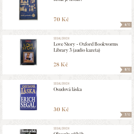
70 Kč
6
/10
SEGAL ERICH
Love Story - Oxford Bookworms
Library 3 (audio kazeta)
28 Kč
8
/10
SEGAL ERICH
Osudová láska
30 Kč
7
/10
SEGAL ERICH