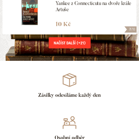
Yankee z Connecticutu na dvoře krále
Artuše
10 Kč
7
/10
NAČÍST DALŠÍ (+
21
)
Zásilky odesíláme každý den
Osobní odběr