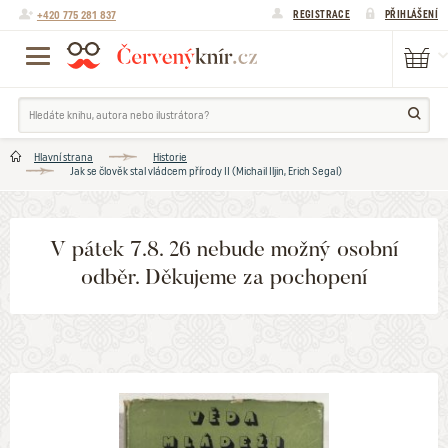
+420 775 281 837
REGISTRACE
PŘIHLÁŠENÍ
Hlavní strana
Historie
Jak se člověk stal vládcem přírody II (Michail Iljin, Erich Segal)
V pátek 7.8. 26 nebude možný osobní
odběr. Děkujeme za pochopení