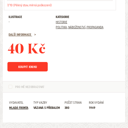
7/10 (Pěkný stav, mírná poškození)
ILUSTRACE
KATEGORIE
-
HISTORIE
POLITIKA, NÁBOŽENSTVÍ, PROPAGANDA
DALŠÍ INFORMACE
40 Kč
KOUPIT KNIHU
PRO MĚ NEZOBRAZOVAT
VYDAVATEL
TYP VAZBY
POČET STRAN
ROK VYDÁNÍ
MLADÁ FRONTA
VÁZANÁ S PŘEBALEM
380
1949