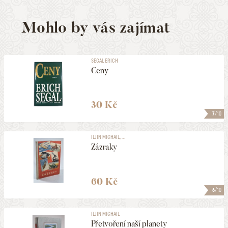
Mohlo by vás zajímat
SEGAL ERICH
Ceny
30 Kč
7
/10
ILJIN MICHAIL, ...
Zázraky
60 Kč
6
/10
ILJIN MICHAIL
Přetvoření naší planety