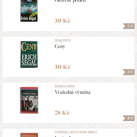
Oliverův příběh
30 Kč
7
/10
SEGAL ERICH
Ceny
30 Kč
7
/10
KERNICK SIMON
Vražedná výměna
28 Kč
8
/10
STENDHAL [=BEYLE HENRI MARIE]