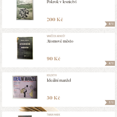
Pokrok v lesnictví
200 Kč
8
/10
VANĚČEK ARNOŠT
Atomové město
90 Kč
4
/10
KOLEKTIV
Ideální manžel
30 Kč
7
/10
TWAIN MARK