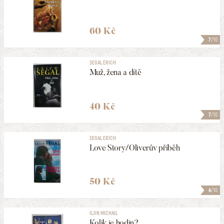
60 Kč
7
/10
SEGAL ERICH
Muž, žena a dítě
40 Kč
7
/10
SEGAL ERICH
Love Story/Oliverův příběh
50 Kč
6
/10
ILJIN MICHAIL
Kolik je hodin?