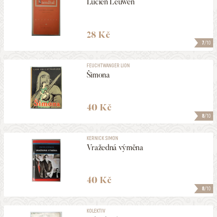
Lucien Leuwen
28 Kč
7
/10
FEUCHTWANGER LION
Šimona
40 Kč
8
/10
KERNICK SIMON
Vražedná výměna
40 Kč
8
/10
KOLEKTIV