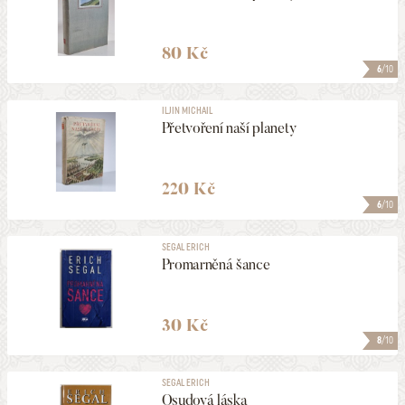
80 Kč
6
/10
ILJIN MICHAIL
Přetvoření naší planety
220 Kč
6
/10
SEGAL ERICH
Promarněná šance
30 Kč
8
/10
SEGAL ERICH
Osudová láska