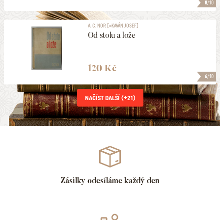
8
/10
A. C. NOR [=KAVÁN JOSEF]
Od stolu a lože
120 Kč
6
/10
NAČÍST DALŠÍ (+
21
)
Zásilky odesíláme každý den