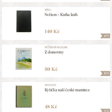
VÁŇA J.
Světem - Kniha knih
140 Kč
6
/10
MĚŠŤÁKOVÁ MILOSLAVA
Z domoviny
50 Kč
8
/10
ANTOLOGIE
Kytička naší české mamince
48 Kč
7
/10