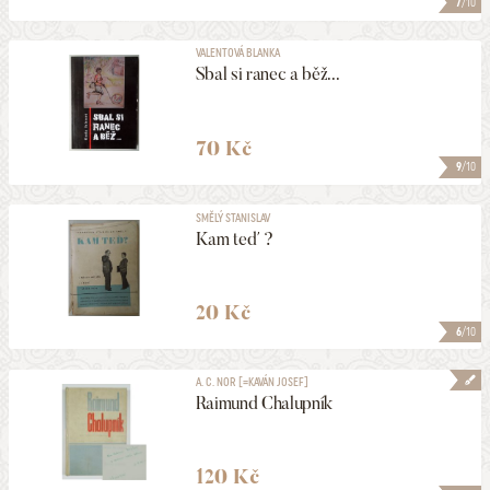
7
/10
VALENTOVÁ BLANKA
Sbal si ranec a běž...
70 Kč
9
/10
SMĚLÝ STANISLAV
Kam teď ?
20 Kč
6
/10
A. C. NOR [=KAVÁN JOSEF]
Raimund Chalupník
120 Kč