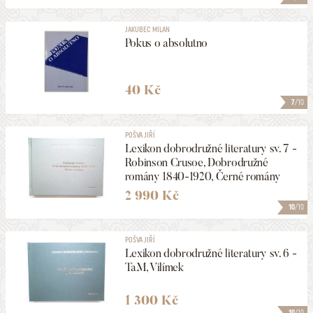
JAKUBEC MILAN
Pokus o absolutno
40 Kč
7
/10
POŠVA JIŘÍ
Lexikon dobrodružné literatury sv. 7 -
Robinson Crusoe, Dobrodružné
romány 1840-1920, Černé romány
2 990 Kč
10
/10
POŠVA JIŘÍ
Lexikon dobrodružné literatury sv. 6 -
TaM, Vilímek
1 300 Kč
10
/10