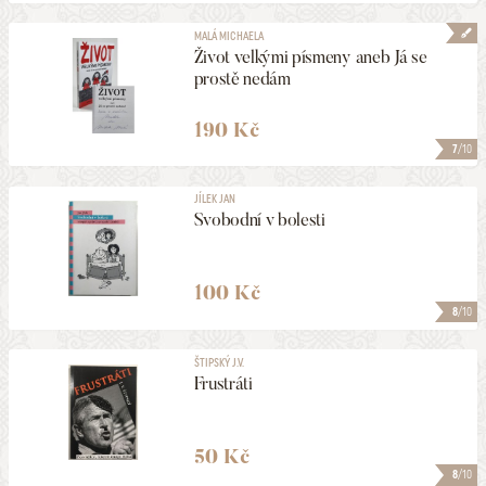
MALÁ MICHAELA
Život velkými písmeny aneb Já se
prostě nedám
190 Kč
7
/10
JÍLEK JAN
Svobodní v bolesti
100 Kč
8
/10
ŠTIPSKÝ J.V.
Frustráti
50 Kč
8
/10