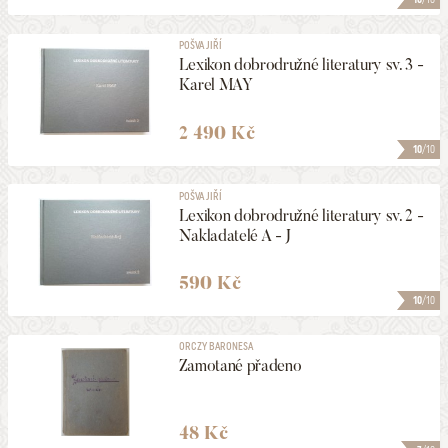
POŠVA JIŘÍ
Lexikon dobrodružné literatury sv. 3 -
Karel MAY
2 490 Kč
10
/10
POŠVA JIŘÍ
Lexikon dobrodružné literatury sv. 2 -
Nakladatelé A - J
590 Kč
10
/10
ORCZY BARONESA
Zamotané přadeno
48 Kč