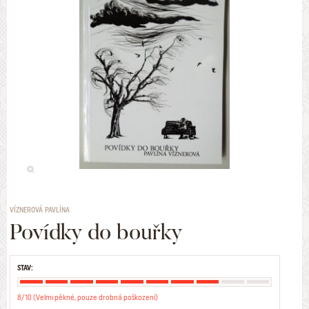
VÍZNEROVÁ PAVLÍNA
Povídky do bouřky
STAV:
8/10 (Velmi pěkné, pouze drobná poškození)