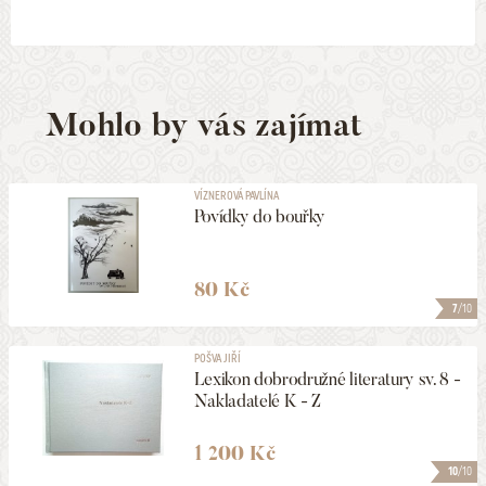
Mohlo by vás zajímat
VÍZNEROVÁ PAVLÍNA
Povídky do bouřky
80 Kč
7
/10
POŠVA JIŘÍ
Lexikon dobrodružné literatury sv. 8 -
Nakladatelé K - Z
1 200 Kč
10
/10