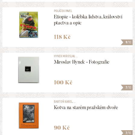
POLÁČEK PAVEL
Etiopie - kolébka lidstva, království
ptactva a opic
118 Kč
9
/10
HYNEK MIROSLAV, ...
Miroslav Hynek - Fotografie
100 Kč
7
/10
BARTOŇ KAREL, ...
Kotva na starém pražském dvoře
90 Kč
7
/10