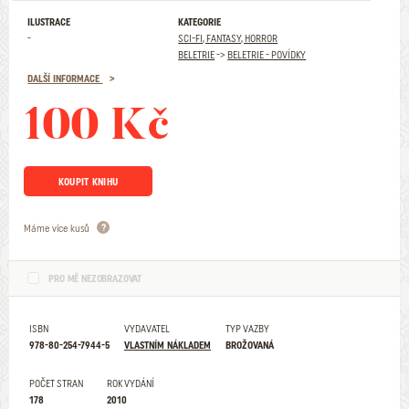
ILUSTRACE
KATEGORIE
-
SCI-FI, FANTASY, HORROR
BELETRIE
->
BELETRIE - POVÍDKY
DALŠÍ INFORMACE
100 Kč
KOUPIT KNIHU
Máme více kusů
PRO MĚ NEZOBRAZOVAT
ISBN
VYDAVATEL
TYP VAZBY
978-80-254-7944-5
VLASTNÍM NÁKLADEM
BROŽOVANÁ
POČET STRAN
ROK VYDÁNÍ
178
2010