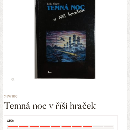
SHAW BOB
Temná noc v říši hraček
STAV: