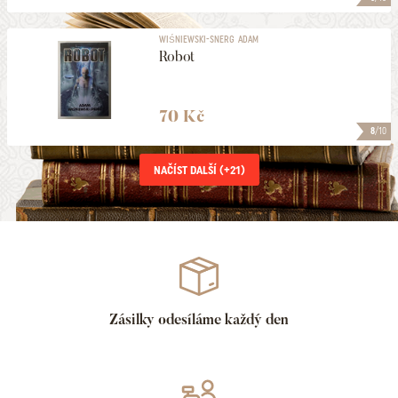
WIŚNIEWSKI-SNERG ADAM
Robot
70 Kč
8
/10
NAČÍST DALŠÍ (+
21
)
Zásilky odesíláme každý den