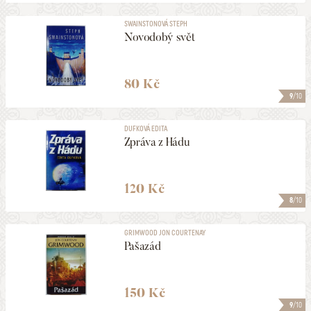
SWAINSTONOVÁ STEPH
Novodobý svět
80 Kč
9
/10
DUFKOVÁ EDITA
Zpráva z Hádu
120 Kč
8
/10
GRIMWOOD JON COURTENAY
Pašazád
150 Kč
9
/10