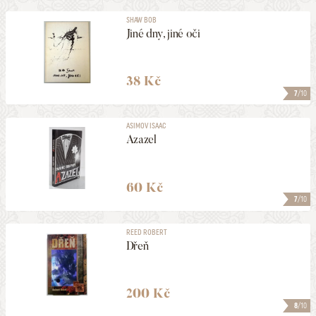
SHAW BOB
Jiné dny, jiné oči
38 Kč
7
/10
ASIMOV ISAAC
Azazel
60 Kč
7
/10
REED ROBERT
Dřeň
200 Kč
8
/10