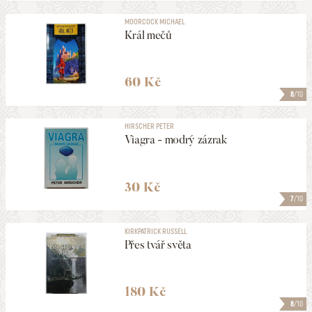
MOORCOCK MICHAEL
Král mečů
60 Kč
8
/10
HIRSCHER PETER
Viagra - modrý zázrak
30 Kč
7
/10
KIRKPATRICK RUSSELL
Přes tvář světa
180 Kč
8
/10