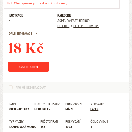
8/10 (Velmi pěkné, pouze drobná poškození)
ILUSTRACE
KATEGORIE
-
SCI-FI, FANTASY, HORROR
BELETRIE
->
BELETRIE - POVÍDKY
DALŠÍ INFORMACE
18 Kč
KOUPIT KNIHU
PRO MĚ NEZOBRAZOVAT
ISBN
ILUSTRÁTOR OBÁLKY
PŘEKLADATEL
VYDAVATEL
80-85601-43-5
PETR BAUER
RŮZNÍ
LASER
TYP VAZBY
POČET STRAN
ROK VYDÁNÍ
ČÍSLO VYDÁNÍ
LAMINOVANÁ VAZBA
186
1993
1