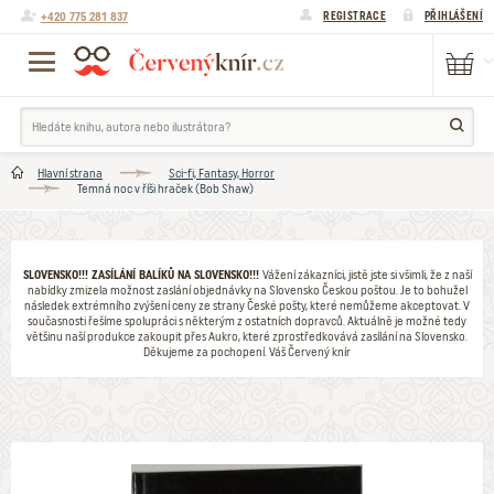
+420 775 281 837
REGISTRACE
PŘIHLÁŠENÍ
Hlavní strana
Sci-fi, Fantasy, Horror
Temná noc v říši hraček (Bob Shaw)
SLOVENSKO!!! ZASÍLÁNÍ BALÍKŮ NA SLOVENSKO!!!
Vážení zákazníci, jistě jste si všimli, že z naší
nabídky zmizela možnost zaslání objednávky na Slovensko Českou poštou. Je to bohužel
následek extrémního zvýšení ceny ze strany České pošty, které nemůžeme akceptovat. V
současnosti řešíme spolupráci s některým z ostatních dopravců. Aktuálně je možné tedy
většinu naší produkce zakoupit přes Aukro, které zprostředkovává zasílání na Slovensko.
Děkujeme za pochopení. Váš Červený knír