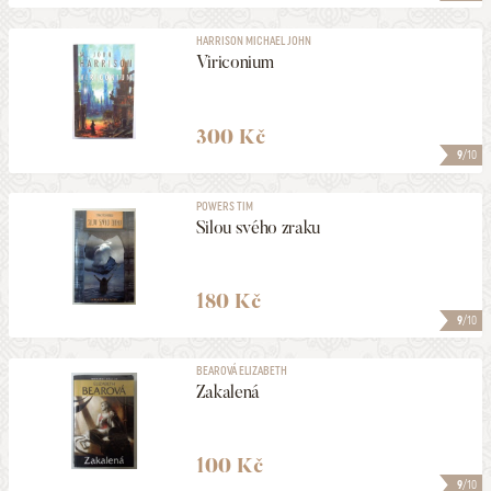
HARRISON MICHAEL JOHN
Viriconium
300 Kč
9
/10
POWERS TIM
Silou svého zraku
180 Kč
9
/10
BEAROVÁ ELIZABETH
Zakalená
100 Kč
9
/10