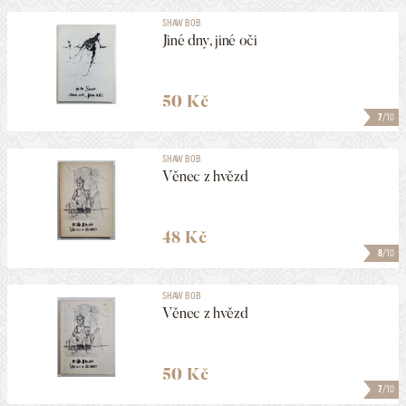
SHAW BOB
Jiné dny, jiné oči
50 Kč
7
/10
SHAW BOB
Věnec z hvězd
48 Kč
8
/10
SHAW BOB
Věnec z hvězd
50 Kč
7
/10