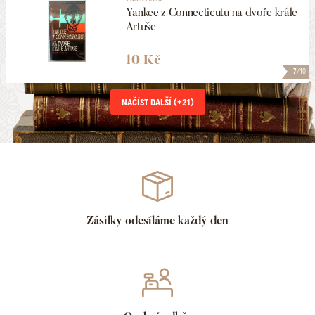
Yankee z Connecticutu na dvoře krále
Artuše
10 Kč
7
/10
NAČÍST DALŠÍ (+
21
)
Zásilky odesíláme každý den