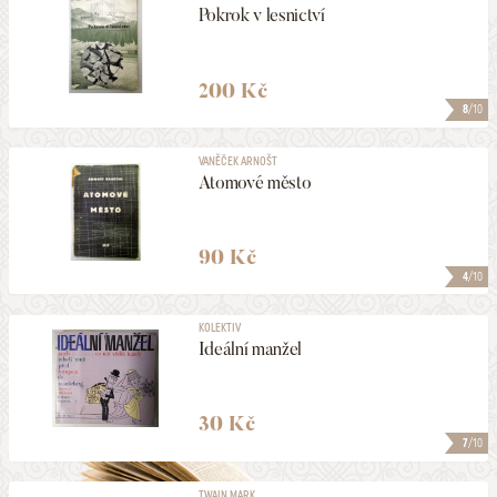
Pokrok v lesnictví
200 Kč
8
/10
VANĚČEK ARNOŠT
Atomové město
90 Kč
4
/10
KOLEKTIV
Ideální manžel
30 Kč
7
/10
TWAIN MARK