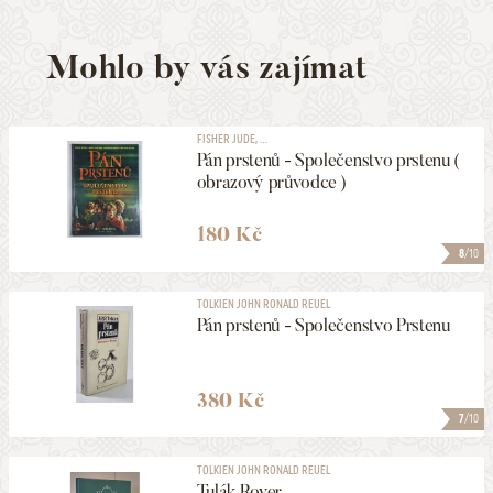
Mohlo by vás zajímat
FISHER JUDE, ...
Pán prstenů - Společenstvo prstenu (
obrazový průvodce )
180 Kč
8
/10
TOLKIEN JOHN RONALD REUEL
Pán prstenů - Společenstvo Prstenu
380 Kč
7
/10
TOLKIEN JOHN RONALD REUEL
Tulák Rover