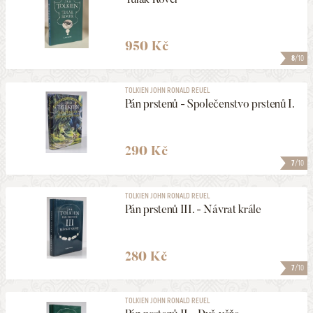
950 Kč
8
/10
TOLKIEN JOHN RONALD REUEL
Pán prstenů - Společenstvo prstenů I.
290 Kč
7
/10
TOLKIEN JOHN RONALD REUEL
Pán prstenů III. - Návrat krále
280 Kč
7
/10
TOLKIEN JOHN RONALD REUEL