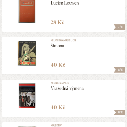
Lucien Leuwen
28 Kč
7
/10
FEUCHTWANGER LION
Šimona
40 Kč
8
/10
KERNICK SIMON
Vražedná výměna
40 Kč
8
/10
KOLEKTIV