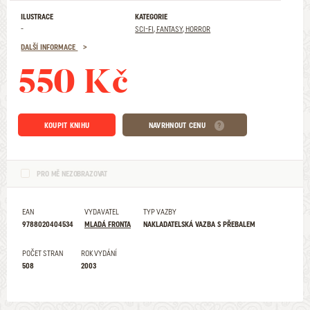
ILUSTRACE
KATEGORIE
-
SCI-FI, FANTASY, HORROR
DALŠÍ INFORMACE
550 Kč
KOUPIT KNIHU
NAVRHNOUT CENU
PRO MĚ NEZOBRAZOVAT
EAN
VYDAVATEL
TYP VAZBY
9788020404534
MLADÁ FRONTA
NAKLADATELSKÁ VAZBA S PŘEBALEM
POČET STRAN
ROK VYDÁNÍ
508
2003