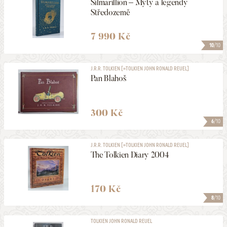
Silmarillion – Mýty a legendy
Středozemě
7 990 Kč
10
/10
J.R.R. TOLKIEN [=TOLKIEN JOHN RONALD REUEL]
Pan Blahoš
300 Kč
6
/10
J.R.R. TOLKIEN [=TOLKIEN JOHN RONALD REUEL]
The Tolkien Diary 2004
170 Kč
8
/10
TOLKIEN JOHN RONALD REUEL