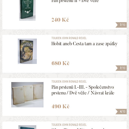
Pán prstenů II - Dvě věže
240 Kč
7
/10
TOLKIEN JOHN RONALD REUEL
Hobit aneb Cesta tam a zase zpátky
680 Kč
7
/10
TOLKIEN JOHN RONALD REUEL
Pán prstenů I.-III. - Společenstvo
prstenu / Dvě věže / Návrat krále
490 Kč
4
/10
TOLKIEN JOHN RONALD REUEL