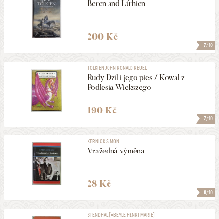
Beren and Lúthien
200 Kč
7
/10
TOLKIEN JOHN RONALD REUEL
Rudy Dzil i jego pies / Kowal z
Podlesia Wiekszego
190 Kč
7
/10
KERNICK SIMON
Vražedná výměna
28 Kč
8
/10
STENDHAL [=BEYLE HENRI MARIE]