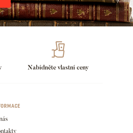
y
Nabídněte vlastní ceny
FORMACE
nás
ntakty