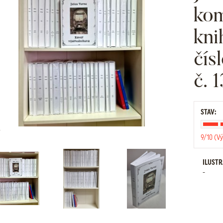
kom
kn
čís
č. 1
STAV:
9/10 (Vý
ILUST
-