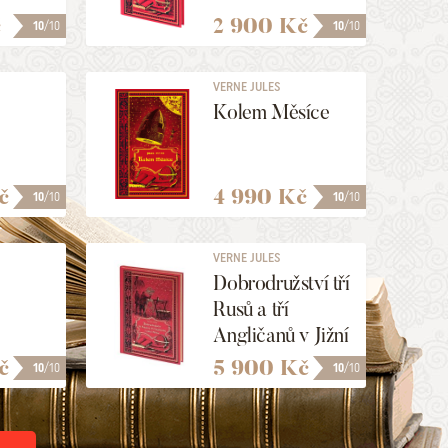
č
2 900 Kč
10
/10
10
/10
VERNE JULES
Kolem Měsíce
č
4 990 Kč
10
/10
10
/10
VERNE JULES
Dobrodružství tří
Rusů a tří
Angličanů v Jižní
Africe
č
5 900 Kč
10
/10
10
/10