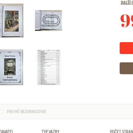
DALŠÍ
9
PRO MĚ NEZOBRAZOVAT
DAVATEL
TYP VAZBY
POČET STRA