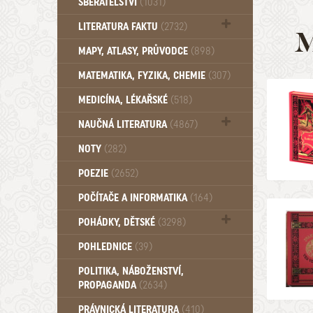
SBĚRATELSTVÍ
(1031)
Dům a byt (102)
LITERATURA FAKTU
(2732)
M
Katalogy (503)
MAPY, ATLASY, PRŮVODCE
(898)
MATEMATIKA, FYZIKA, CHEMIE
(307)
MEDICÍNA, LÉKAŘSKÉ
(518)
NAUČNÁ LITERATURA
(4867)
Zdraví a zdraví životní styl (510)
NOTY
(282)
POEZIE
(2652)
POČÍTAČE A INFORMATIKA
(164)
POHÁDKY, DĚTSKÉ
(3298)
Pro děti a mládež (2894)
POHLEDNICE
(39)
Pohádky, Dětské - Do roku 1948 (176)
POLITIKA, NÁBOŽENSTVÍ,
Pohádky, Dětské - Od roku 1949 (257)
PROPAGANDA
(2634)
PRÁVNICKÁ LITERATURA
(410)