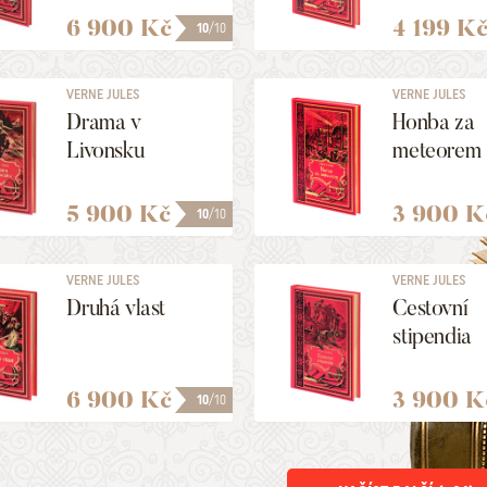
6 900 Kč
4 199 K
10
/10
VERNE JULES
VERNE JULES
Drama v
Honba za
Livonsku
meteorem
5 900 Kč
3 900 K
10
/10
VERNE JULES
VERNE JULES
Druhá vlast
Cestovní
stipendia
6 900 Kč
3 900 K
10
/10