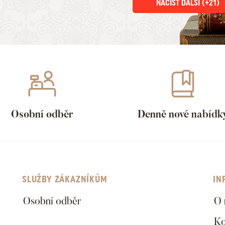
NAČÍST DALŠÍ (+
21
)
Osobní odběr
Denně nové nabídk
SLUŽBY ZÁKAZNÍKŮM
IN
Osobní odběr
O 
Ko