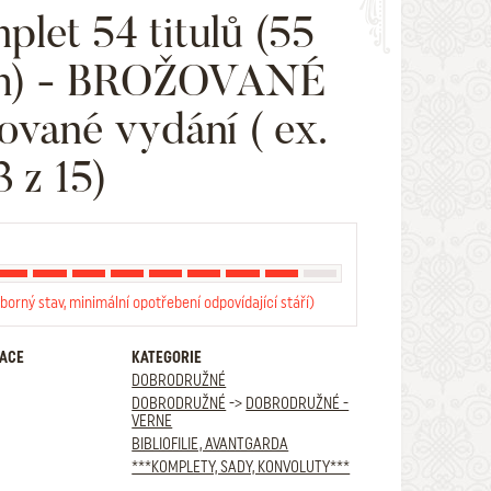
plet 54 titulů (55
ih) - BROŽOVANÉ
lované vydání ( ex.
3 z 15)
borný stav, minimální opotřebení odpovídající stáří)
RACE
KATEGORIE
DOBRODRUŽNÉ
DOBRODRUŽNÉ
->
DOBRODRUŽNÉ -
VERNE
BIBLIOFILIE, AVANTGARDA
***KOMPLETY, SADY, KONVOLUTY***