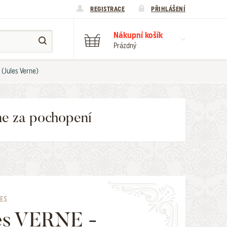
REGISTRACE
PŘIHLÁŠENÍ
Nákupní košík
Prázdný
 (Jules Verne)
me za pochopení
LES
es VERNE -