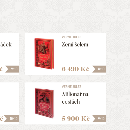
VERNE JULES
ráček
Zemí šelem
č
6 490 Kč
9
/10
8
/10
VERNE JULES
Milionář na
cestách
č
5 900 Kč
10
/10
9
/10