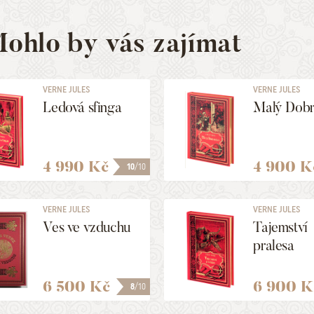
ohlo by vás zajímat
VERNE JULES
VERNE JULES
Ledová sfinga
Malý Dob
4 990 Kč
4 900 K
10
/10
VERNE JULES
VERNE JULES
Ves ve vzduchu
Tajemství
pralesa
6 500 Kč
6 900 K
8
/10