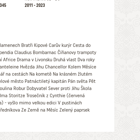
2345
2011 - 2023
 plamenech Bratři Kipové Carův kurýr Cesta do
tipendia Claudius Bombarnac Číňanovy trampoty
žní Africe Drama v Livonsku Druhá vlast Dva roky
nteleine Hvězda Jihu Chancellor Kolem Měsíce
ionář na cestách Na kometě Na krásném žlutém
elové město Patnáctiletý kapitán Pán světa Pět
oulina Robur Dobyvatel Sever proti Jihu Škola
lma Storitze Trosečník z Cynthie (červená
a) - vyšlo mimo velkou edici V pustinách
tředníkova Ze Země na Měsíc Zelený paprsek