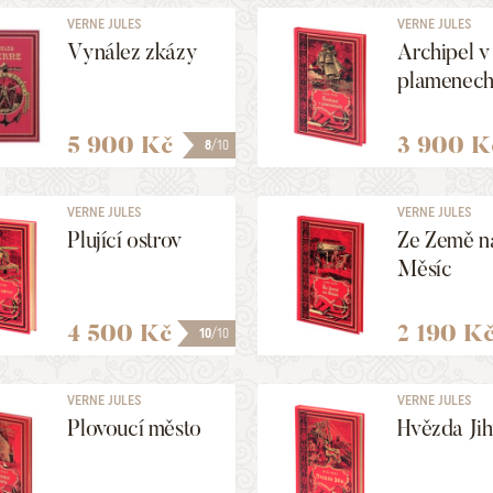
VERNE JULES
VERNE JULES
Vynález zkázy
Archipel v
plamenec
5 900 Kč
3 900 K
8
/10
VERNE JULES
VERNE JULES
Plující ostrov
Ze Země n
Měsíc
4 500 Kč
2 190 K
10
/10
VERNE JULES
VERNE JULES
Plovoucí město
Hvězda Ji