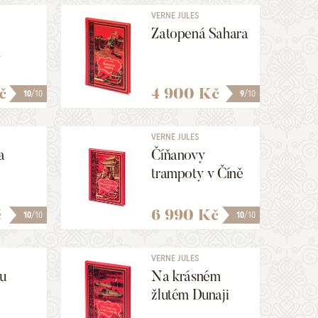
VERNE JULES
Zatopená Sahara
h
č
4 900 Kč
10
/10
9
/10
VERNE JULES
a
Číňanovy
trampoty v Číně
č
6 990 Kč
10
/10
10
/10
VERNE JULES
hu
Na krásném
žlutém Dunaji