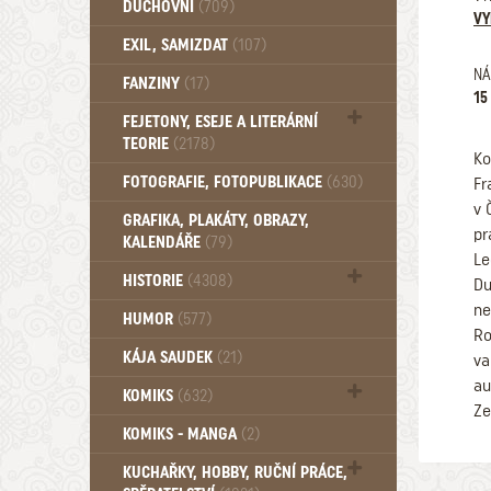
DUCHOVNÍ
(709)
VY
Okultismus (110)
EXIL, SAMIZDAT
(107)
Záhady (105)
NÁ
FANZINY
(17)
15
FEJETONY, ESEJE A LITERÁRNÍ
TEORIE
(2178)
Ko
Citáty, aforismy, snáře, přísloví,
FOTOGRAFIE, FOTOPUBLIKACE
(630)
Fr
afirmace (106)
v 
GRAFIKA, PLAKÁTY, OBRAZY,
pr
KALENDÁŘE
(79)
Le
HISTORIE
(4308)
Du
ne
Mytologie, Mýty, Báje, Pověsti (203)
HUMOR
(577)
Ro
KÁJA SAUDEK
(21)
va
au
KOMIKS
(632)
Ze
Komiks - Čtyřlístek (234)
KOMIKS - MANGA
(2)
Komiks - Ostatní (180)
KUCHAŘKY, HOBBY, RUČNÍ PRÁCE,