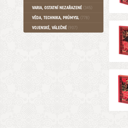
Učebnice - SŠ (789)
VARIA, OSTATNÍ NEZAŘAZENÉ
(345)
Učebnice - VŠ (259)
Učebnice - ZŠ (556)
VĚDA, TECHNIKA, PRŮMYSL
(778)
Učebnice - Ostatní (499)
VOJENSKÉ, VÁLEČNÉ
(907)