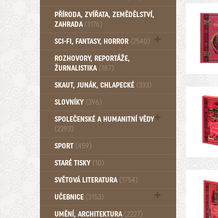
PŘÍRODA, ZVÍŘATA, ZEMĚDĚLSTVÍ,
ZAHRADA
(1176)
SCI-FI, FANTASY, HORROR
(2540)
UFO (14)
ROZHOVORY, REPORTÁŽE,
ŽURNALISTIKA
(187)
SKAUT, JUNÁK, CHLAPECKÉ
(333)
SLOVNÍKY
(396)
SPOLEČENSKÉ A HUMANITNÍ VĚDY
(2293)
Pedagogika (191)
SPORT
(459)
Filozofie, sociologie (859)
STARÉ TISKY
(10)
Psychologie a osobní rozvoj (761)
SVĚTOVÁ LITERATURA
(1754)
UČEBNICE
(3153)
Učebnice - Jazykové (1297)
UMĚNÍ, ARCHITEKTURA
(2227)