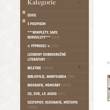
Kategorie
EDICE
S PODPISEM
***KOMPLETY, SADY,
KONVOLUTY***
(344)
% VÝPRODEJ %
(100)
LEXIKONY DOBRODRUŽNÉ
LITERATURY
(7)
BELETRIE
(10842)
Beletrie - Historická (1388)
BIBLIOFILIE, AVANTGARDA
(180)
Beletrie - Humoristické (501)
BIOGRAFIE, MEMOÁRY
(2593)
Beletrie - Povídky (1758)
Beletrie - Thrillery, krimi (1179)
CD, DVD, LP, AUDIO
(147)
Beletrie - Válečné romány (489)
Beletrie - Ženské a dívčí romány
CESTOPISY, GEOGRAFIE, MÍSTOPIS
(2208)
(1522)