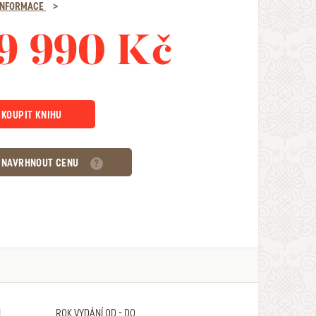
 INFORMACE
9 990 Kč
KOUPIT KNIHU
NAVRHNOUT CENU
N
ROK VYDÁNÍ OD - DO