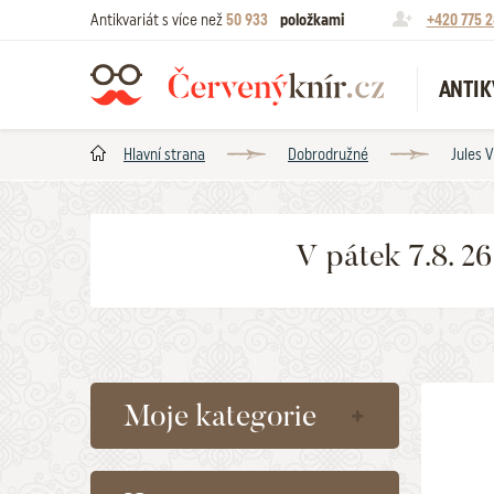
Antikvariát s více než
50 933
položkami
+420 775 2
ANTIK
Hlavní strana
Dobrodružné
Jules V
V pátek 7.8. 2
Moje kategorie