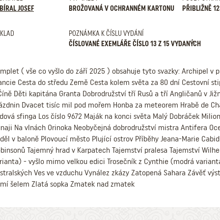
BÍRAL JOSEF
BROŽOVANÁ V OCHRANNÉM KARTONU
PŘIBLIŽNĚ 1
KLAD
POZNÁMKA K ČÍSLU VYDÁNÍ
ČÍSLOVANÉ EXEMLÁŘE ČÍSLO 13 Z 15 VYDANÝCH
mplet ( vše co vyšlo do září 2025 ) obsahuje tyto svazky: Archipel v
ancie Cesta do středu Země Cesta kolem světa za 80 dní Cestovní s
Číně Děti kapitána Granta Dobrodružství tří Rusů a tří Angličanů v Ji
ázdnin Dvacet tisíc mil pod mořem Honba za meteorem Hrabě de Cha
dová sfinga Los číslo 9672 Maják na konci světa Malý Dobráček Mil
naji Na vlnách Orinoka Neobyčejná dobrodružství mistra Antifera Oc
děl v baloně Plovoucí město Plující ostrov Příběhy Jeana-Marie Cabid
binsonů Tajemný hrad v Karpatech Tajemství pralesa Tajemství Wilhe
rianta) - vyšlo mimo velkou edici Trosečník z Cynthie (modrá variant
stralských Ves ve vzduchu Vynález zkázy Zatopená Sahara Závěť výs
mí šelem Zlatá sopka Zmatek nad zmatek