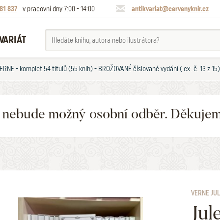
81 837
v pracovní dny 7:00 - 14:00
antikvariat@cervenyknir.cz
VARIÁT
ERNE - komplet 54 titulů (55 knih) - BROŽOVANÉ číslované vydání ( ex. č. 13 z 15)
6 nebude možný osobní odběr. Děkuje
VERNE JU
Jul