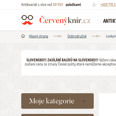
Antikvariát s více než
50 933
položkami
+420 775 2
ANTIK
Hlavní strana
Dobrodružné
Lovkyn
SLOVENSKO!!! ZASÍLÁNÍ BALÍKŮ NA SLOVENSKO!!!
Vážení záka
zvýšení ceny ze strany České pošty, které nemůžeme akceptova
Moje kategorie