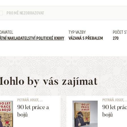
PRO MĚ NEZOBRAZOVAT
DAVATEL
TYP VAZBY
POČET S
ÁTNÍ NAKLADATELSTVÍ POLITICKÉ KNIHY
VÁZANÁ S PŘEBALEM
270
ohlo by vás zajímat
PETRÁŇ JOSEF, ...
PETRÁŇ JOSEF, ..
90 let práce a
90 let prá
bojů
bojů