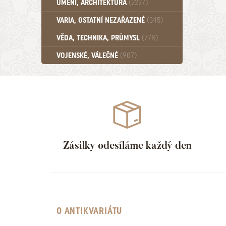
UMĚNÍ, ARCHITEKTURA
(2227)
Učebnice - SŠ (789)
VARIA, OSTATNÍ NEZAŘAZENÉ
(345)
Učebnice - VŠ (259)
Učebnice - ZŠ (556)
VĚDA, TECHNIKA, PRŮMYSL
(778)
Učebnice - Ostatní (499)
VOJENSKÉ, VÁLEČNÉ
(907)
Zásilky odesíláme každý den
O ANTIKVARIÁTU