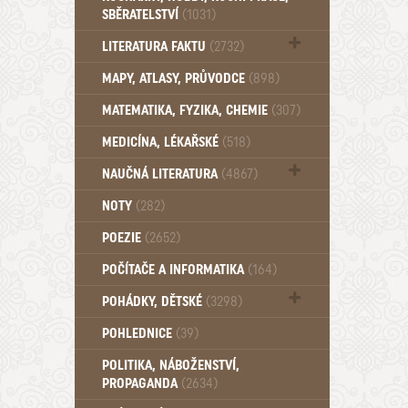
SBĚRATELSTVÍ
(1031)
Dům a byt (102)
LITERATURA FAKTU
(2732)
Katalogy (503)
MAPY, ATLASY, PRŮVODCE
(898)
MATEMATIKA, FYZIKA, CHEMIE
(307)
MEDICÍNA, LÉKAŘSKÉ
(518)
NAUČNÁ LITERATURA
(4867)
Zdraví a zdraví životní styl (510)
NOTY
(282)
POEZIE
(2652)
POČÍTAČE A INFORMATIKA
(164)
POHÁDKY, DĚTSKÉ
(3298)
Pro děti a mládež (2894)
POHLEDNICE
(39)
Pohádky, Dětské - Do roku 1948 (176)
POLITIKA, NÁBOŽENSTVÍ,
Pohádky, Dětské - Od roku 1949 (257)
PROPAGANDA
(2634)