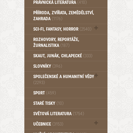
PRÁVNICKÁ LITERATURA
(410)
PŘÍRODA, ZVÍŘATA, ZEMĚDĚLSTVÍ,
ZAHRADA
(1176)
SCI-FI, FANTASY, HORROR
(2540)
UFO (14)
ROZHOVORY, REPORTÁŽE,
ŽURNALISTIKA
(187)
SKAUT, JUNÁK, CHLAPECKÉ
(333)
SLOVNÍKY
(396)
SPOLEČENSKÉ A HUMANITNÍ VĚDY
(2293)
Pedagogika (191)
SPORT
(459)
Filozofie, sociologie (859)
STARÉ TISKY
(10)
Psychologie a osobní rozvoj (761)
SVĚTOVÁ LITERATURA
(1754)
UČEBNICE
(3153)
Učebnice - Jazykové (1297)