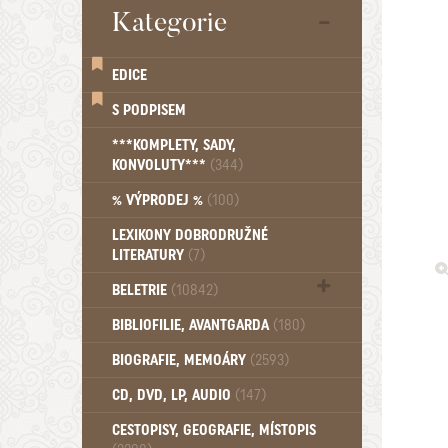
Kategorie
EDICE
S PODPISEM
***KOMPLETY, SADY,
KONVOLUTY***
(344)
% VÝPRODEJ %
(100)
LEXIKONY DOBRODRUŽNÉ
LITERATURY
(7)
BELETRIE
(10842)
Beletrie - Historická (1388)
BIBLIOFILIE, AVANTGARDA
(180)
Beletrie - Humoristické (501)
BIOGRAFIE, MEMOÁRY
(2593)
Beletrie - Povídky (1758)
Beletrie - Thrillery, krimi (1179)
CD, DVD, LP, AUDIO
(147)
Beletrie - Válečné romány (489)
Beletrie - Ženské a dívčí romány
CESTOPISY, GEOGRAFIE, MÍSTOPIS