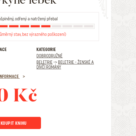
špiněný, odřený a natržený přebal
růměrný stav, bez výrazného poškození)
RACE
KATEGORIE
DOBRODRUŽNÉ
BELETRIE
->
BELETRIE - ŽENSKÉ A
DÍVČÍ ROMÁNY
 INFORMACE
0 Kč
KOUPIT KNIHU