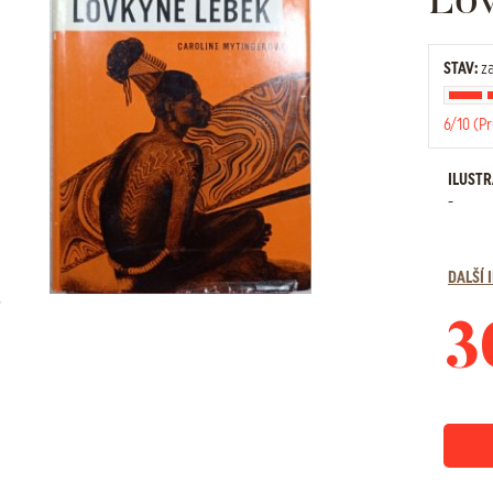
STAV:
za
6/10 (P
ILUST
-
DALŠÍ
3