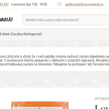
81 837
v pracovní dny 7:00 - 14:00
antikvariat@cervenyknir.cz
VARIÁT
ě lebek (Carolina Mytingerová)
zníci, jistě jste si všimli, že z naší nabídky zmizela možnost zaslání objednávk
t. V současnosti řešíme spolupráci s některým z ostatních dopravců. Aktuálně j
zprostředkovává zasílání na Slovensko. Děkujeme za pochopení. Váš Červený kní
MYTINGER
Lov