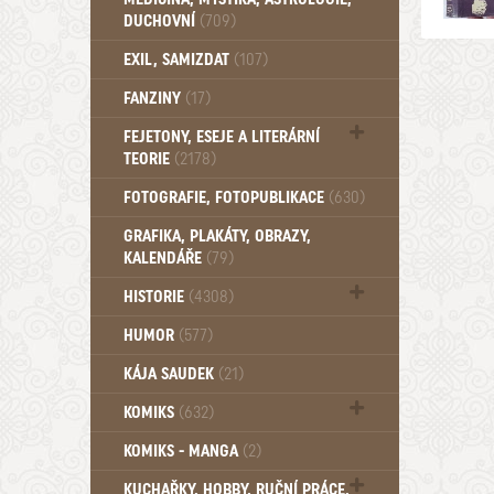
DUCHOVNÍ
(709)
Okultismus (110)
EXIL, SAMIZDAT
(107)
Záhady (105)
FANZINY
(17)
FEJETONY, ESEJE A LITERÁRNÍ
TEORIE
(2178)
Citáty, aforismy, snáře, přísloví,
FOTOGRAFIE, FOTOPUBLIKACE
(630)
afirmace (106)
GRAFIKA, PLAKÁTY, OBRAZY,
KALENDÁŘE
(79)
HISTORIE
(4308)
Mytologie, Mýty, Báje, Pověsti (203)
HUMOR
(577)
KÁJA SAUDEK
(21)
KOMIKS
(632)
Komiks - Čtyřlístek (234)
KOMIKS - MANGA
(2)
Komiks - Ostatní (180)
KUCHAŘKY, HOBBY, RUČNÍ PRÁCE,